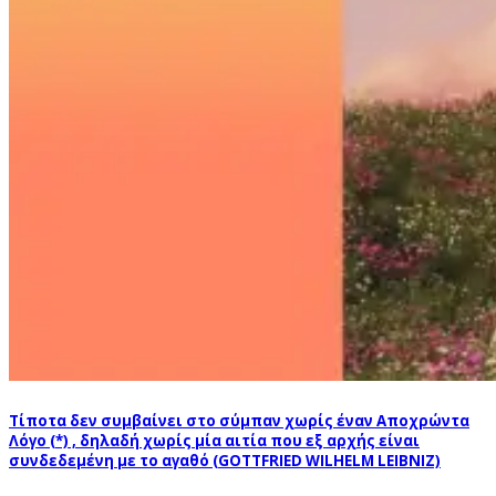
Τίποτα δεν συμβαίνει στο σύμπαν χωρίς έναν Αποχρώντα
Λόγο (*) , δηλαδή χωρίς μία αιτία που εξ αρχής είναι
συνδεδεμένη με το αγαθό (GOTTFRIED WILHELM LEIBNIZ)