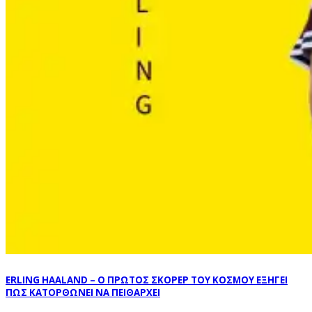
ERLING HAALAND – Ο ΠΡΩΤΟΣ ΣΚΟΡΕΡ ΤΟΥ ΚΟΣΜΟΥ ΕΞΗΓΕΙ
ΠΩΣ ΚΑΤΟΡΘΩΝΕΙ ΝΑ ΠΕΙΘΑΡΧΕΙ