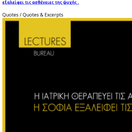
εξαλείφει τις ασθένειες της ψυχής .
Quotes / Quotes & Excerpts