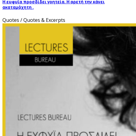
Η ευφυΐα προσδίδει γοητεία. Η αρετή την κάνει
ακαταμάχητη .
Quotes / Quotes & Excerpts