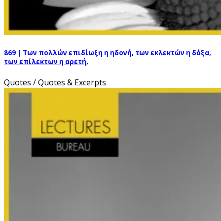
869 | Των πολλών επιδίωξη η ηδονή, των εκλεκτών η δόξα,
των επίλεκτων η αρετή.
Quotes / Quotes & Excerpts