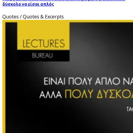
δύσκολο να είσαι απλός
Quotes / Quotes & Excerpts