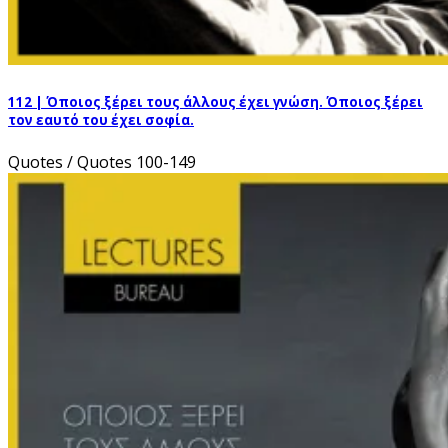
112 | Όποιος ξέρει τους άλλους έχει γνώση. Όποιος ξέρει
τον εαυτό του έχει σοφία.
Quotes / Quotes 100-149