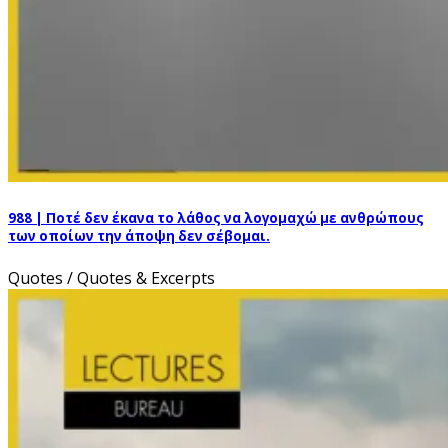
988 | Ποτέ δεν έκανα το λάθος να λογομαχώ με ανθρώπους
των οποίων την άποψη δεν σέβομαι.
Quotes / Quotes & Excerpts