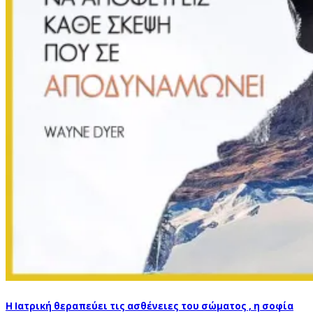
Η Ιατρική θεραπεύει τις ασθένειες του σώματος , η σοφία