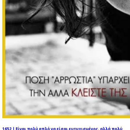
1652 | Είναι πολύ απλό να είσαι ευτυχισμένος, αλλά πολύ