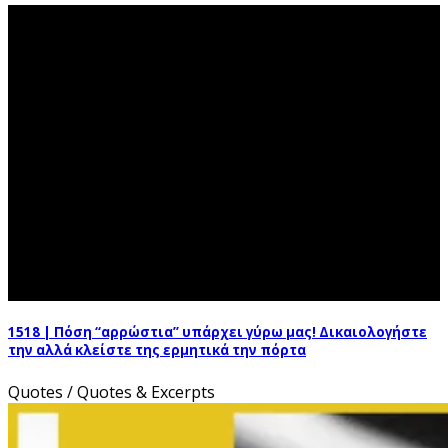
EXCERPTS
1518 | Πόση “αρρώστια” υπάρχει γύρω μας! Δικαιολογήστε
την αλλά κλείστε της ερμητικά την πόρτα
Quotes / Quotes & Excerpts