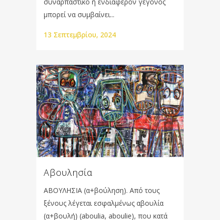
συναρπαστικό ή ενδιαφέρον γεγονός
μπορεί να συμβαίνει...
13 Σεπτεμβρίου, 2024
Αβουλησία
ΑΒΟΥΛΗΣΙΑ (α+βούληση). Από τους
ξένους λέγεται εσφαλμένως αβουλία
(α+βουλή) (aboulia, aboulie), που κατά