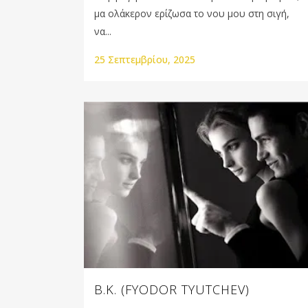
μα ολάκερον ερίζωσα το νου μου στη σιγή,
να...
25 Σεπτεμβρίου, 2025
Β.Κ. (FYODOR TYUTCHEV)