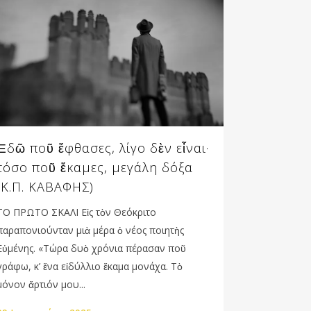
Ἐδῶ ποῦ ἔφθασες, λίγο δὲν εἶναι·
τόσο ποῦ ἔκαμες, μεγάλη δόξα
(Κ.Π. ΚΑΒΑΦΗΣ)
ΤΟ ΠΡΩΤΟ ΣΚΑΛΙ Εἰς τὸν Θεόκριτο
παραπονιούνταν μιὰ μέρα ὁ νέος ποιητὴς
Εὐμένης. «Τώρα δυὸ χρόνια πέρασαν ποῦ
γράφω, κ’ ἕνα εἰδύλλιο ἔκαμα μονάχα. Τὸ
μόνον ἄρτιόν μου...