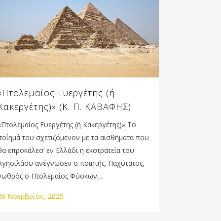
«Πτολεμαίος Ευεργέτης (ή
Κακεργέτης)» (Κ. Π. ΚΑΒΑΦΗΣ)
«Πτολεμαίος Ευεργέτης (ή Κακεργέτης)» Το
ποίημά του σχετιζόμενον με τα αισθήματα που
θα επροκάλεσ’ εν Ελλάδι η εκστρατεία του
Αγησιλάου ανέγνωσεν ο ποιητής. Παχύτατος,
νωθρός ο Πτολεμαίος Φύσκων,...
26 Νοεμβρίου, 2025