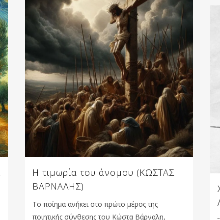
Σ
Η τιμωρία του άνομου (ΚΩΣΤΑΣ
ΒΑΡΝΑΛΗΣ)
Το ποίημα ανήκει στο πρώτο μέρος της
ποιητικής σύνθεσης του Κώστα Βάρναλη,