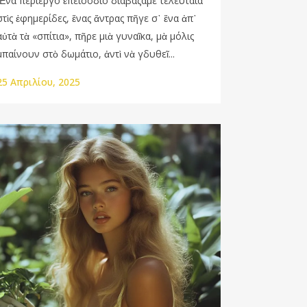
Ἕνα περίεργο ἐπεισόδιο διαβάζαμε τελευταία
στὶς ἐφημερίδες, ἕνας ἄντρας πῆγε σ᾿ ἕνα ἀπ᾿
αὐτὰ τὰ «σπίτια», πῆρε μιὰ γυναῖκα, μὰ μόλις
μπαίνουν στὸ δωμάτιο, ἀντὶ νὰ γδυθεῖ...
25 Απριλίου, 2025