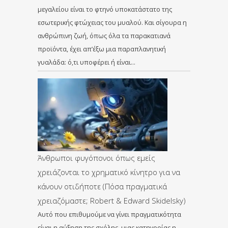
μεγαλείου είναι το φτηνό υποκατάστατο της
εσωτερικής φτώχειας του μυαλού. Και σίγουρα η
ανθρώπινη ζωή, όπως όλα τα παρακατιανά
προϊόντα, έχει απ’έξω μια παραπλανητική
γυαλάδα: ό,τι υποφέρει ή είναι…
Άνθρωποι φυγόπονοι όπως εμείς
χρειάζονται το χρηματικό κίνητρο για να
κάνουν οτιδήποτε (Πόσα πραγματικά
χρειαζόμαστε; Robert & Edward Skidelsky)
Αυτό που επιθυμούμε να γίνει πραγματικότητα
είναι η αύξηση της σχόλης, μιας κατηγορίας η