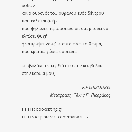
ρόδων
και ο ουρανός του ουρανού ενός δέντρου
που καλείται ζωή ∙
που ψηλώνει περισσότερο απ΄ ό,τι μπορεί να
ελπίσει ψυχή
ή να κρύψει νους) κι αυτό είναι το θαύμα,
που κρατάει χώρια τ΄ αστέρια
κουβαλάω την καρδιά σου (την κουβαλάω
στην καρδιά μου)
E.E.CUMMINGS
Μετάφραση: Τάκης Π. Πιερράκος
ΠΗΓΗ : booksitting.gr
EIKONA : pinterest.com/marw2017