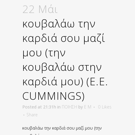
22 Μάι
κουβαλάω την
καρδιά σου μαζί
μου (την
κουβαλάω στην
καρδιά μου) (E.E.
CUMMINGS)
Posted at 21:31h
in
ΠΟΙΗΣΗ
by
E M
0
Likes
Share
κουβαλάω την καρδιά σου μαζί μου (την