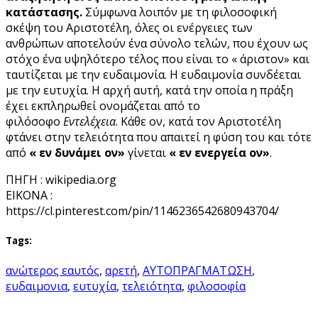
κατάστασης.
Σύμφωνα λοιπόν με τη φιλοσοφική
σκέψη του Αριστοτέλη, όλες οι ενέργειες των
ανθρώπων αποτελούν ένα σύνολο τελών, που έχουν ως
στόχο ένα υψηλότερο τέλος που είναι το «
άριστον» και
ταυτίζεται με την ευδαιμονία. Η ευδαιμονία συνδέεται
με την ευτυχία. Η αρχή αυτή, κατά την οποία η πράξη
έχει εκπληρωθεί ονομάζεται από το
φιλόσοφο
Εντελέχεια
. Κάθε ον, κατά τον Αριστοτέλη
φτάνει στην τελειότητα που απαιτεί η φύση του και τότε
από
«
εν δυνάμει ον»
γίνεται
«
εν ενεργεία ον»
.
ΠΗΓΗ : wikipedia.org
EIKONA :
https://cl.pinterest.com/pin/1146236542680943704/
Tags:
ανώτερος εαυτός
,
αρετή
,
ΑΥΤΟΠΡΑΓΜΑΤΩΣΗ
,
ευδαιμονια
,
ευτυχία
,
τελειότητα
,
φιλοσοφία