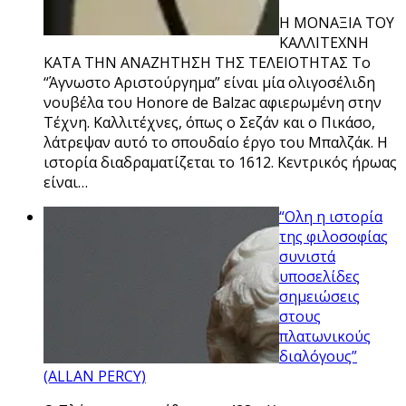
Η ΜΟΝΑΞΙΑ ΤΟΥ
ΚΑΛΛΙΤΕΧΝΗ
ΚΑΤΑ ΤΗΝ ΑΝΑΖΗΤΗΣΗ ΤΗΣ ΤΕΛΕΙΟΤΗΤΑΣ Το
“Άγνωστο Αριστούργημα” είναι μία ολιγοσέλιδη
νουβέλα του Honore de Balzac αφιερωμένη στην
Τέχνη. Καλλιτέχνες, όπως ο Σεζάν και ο Πικάσο,
λάτρεψαν αυτό το σπουδαίο έργο του Μπαλζάκ. Η
ιστορία διαδραματίζεται το 1612. Κεντρικός ήρωας
είναι…
“Ολη η ιστορία
της φιλοσοφίας
συνιστά
υποσελίδες
σημειώσεις
στους
πλατωνικούς
διαλόγους”
(ALLAN PERCY)