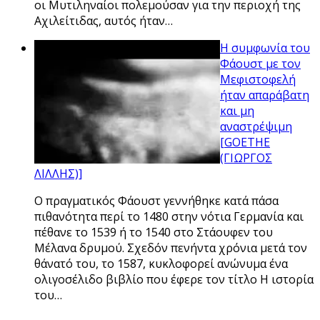
οι Μυτιληναίοι πολεμούσαν για την περιοχή της
Αχιλείτιδας, αυτός ήταν…
Η συμφωνία του
Φάουστ με τον
Μεφιστοφελή
ήταν απαράβατη
και μη
αναστρέψιμη
[GOETHE
(ΓΙΩΡΓΟΣ
ΛΙΛΛΗΣ)]
Ο πραγματικός Φάουστ γεννήθηκε κατά πάσα
πιθανότητα περί το 1480 στην νότια Γερμανία και
πέθανε το 1539 ή το 1540 στο Στάουφεν του
Μέλανα δρυμού. Σχεδόν πενήντα χρόνια μετά τον
θάνατό του, το 1587, κυκλοφορεί ανώνυμα ένα
ολιγοσέλιδο βιβλίο που έφερε τον τίτλο Η ιστορία
του…