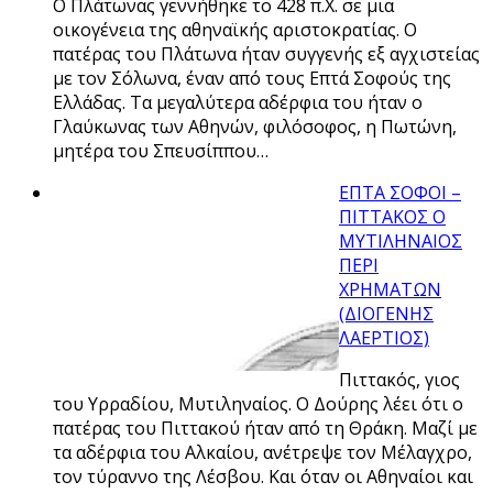
Ο Πλάτωνας γεννήθηκε το 428 π.Χ. σε μια
οικογένεια της αθηναϊκής αριστοκρατίας. Ο
πατέρας του Πλάτωνα ήταν συγγενής εξ αγχιστείας
με τον Σόλωνα, έναν από τους Επτά Σοφούς της
Ελλάδας. Τα μεγαλύτερα αδέρφια του ήταν ο
Γλαύκωνας των Αθηνών, φιλόσοφος, η Πωτώνη,
μητέρα του Σπευσίππου…
ΕΠΤΑ ΣΟΦΟΙ –
ΠΙΤΤΑΚΟΣ Ο
ΜΥΤΙΛΗΝΑΙΟΣ
ΠΕΡΙ
ΧΡΗΜΑΤΩΝ
(ΔΙΟΓΕΝΗΣ
ΛΑΕΡΤΙΟΣ)
Πιττακός, γιος
του Υρραδίου, Μυτιληναίος. Ο Δούρης λέει ότι ο
πατέρας του Πιττακού ήταν από τη Θράκη. Μαζί με
τα αδέρφια του Αλκαίου, ανέτρεψε τον Μέλαγχρο,
τον τύραννο της Λέσβου. Και όταν οι Αθηναίοι και