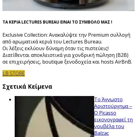
ΤΑ ΚΕΡΙΑ LECTURES BUREAU ΕΙΝΑΙ ΤΟ ΣΥΜΒΟΛΟ ΜΑΣ !
Exclusive Collection: Ανακαλύψτε την Premium συλλογή
από αρωματικά κεριά του Lectures Bureau.
Οι λέξεις εκλύουν δύναμη όταν τις πιστεύεις!
Διατίθενται αποκλειστικά για χονδρική πώληση (B2B)
σε επιχειρήσεις, boutique ξενοδοχεία και hosts AirBnB.
LB STORE
Σχετικά Κείμενα
Το Άγνωστο
Αριστούργημα –
Ο Picasso
εικονογραφεί τη
νουβέλα του
Balzac