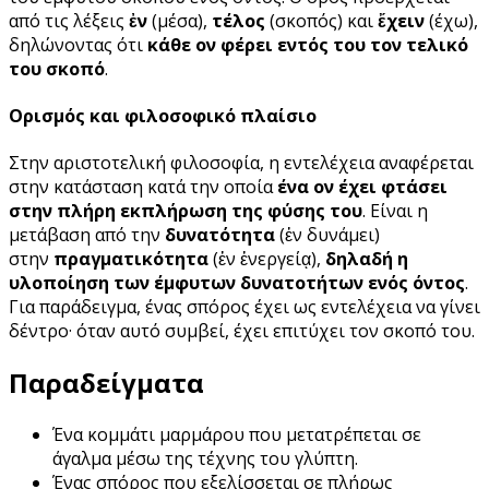
από τις λέξεις
ἐν
(μέσα),
τέλος
(σκοπός) και
ἔχειν
(έχω),
δηλώνοντας ότι
κάθε ον φέρει εντός του τον τελικό
του σκοπό
.
Ορισμός και φιλοσοφικό πλαίσιο
Στην αριστοτελική φιλοσοφία, η εντελέχεια αναφέρεται
στην κατάσταση κατά την οποία
ένα ον έχει φτάσει
στην πλήρη εκπλήρωση της φύσης του
. Είναι η
μετάβαση από την
δυνατότητα
(ἐν δυνάμει)
στην
πραγματικότητα
(ἐν ἐνεργείᾳ),
δηλαδή η
υλοποίηση των έμφυτων δυνατοτήτων ενός όντος
.
Για παράδειγμα, ένας σπόρος έχει ως εντελέχεια να γίνει
δέντρο· όταν αυτό συμβεί, έχει επιτύχει τον σκοπό του.
Παραδείγματα
Ένα κομμάτι μαρμάρου που μετατρέπεται σε
άγαλμα μέσω της τέχνης του γλύπτη.
Ένας σπόρος που εξελίσσεται σε πλήρως