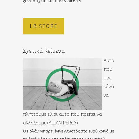
ξενοδοχεία και hosts AirBnB.
LB STORE
Σχετικά Κείμενα
Αυτό
που
μας
κάνει
να
πλήττουμε είναι αυτό που πρέπει να
αλλάξουμε (ALLAN PERCY)
Ο Ρολάν Μπαρτ, έγινε γνωστός στο ευρύ κοινό με