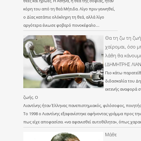
θεές και ήρωες. Η Αθηνά, η θεά της σοφίας, ήταν
κόρη του από τη θεά Μήτιδα. Λίγο πριν γεννηθεί,
ο Δίας κατάπιε ολόκληρη τη θεά, αλλά λίγο
αργότερα ένιωσε φοβερό πονοκέφαλο….
Θα τη ζω τη ζωή
χαίρομαι, όσο μ
λάθη θα κάνουμε
(ΔΗΜΗΤΡΗΣ ΛΙΑΝ
Πιο κάτω παρατεί
διδασκαλία του Δη
εκτενής αναφορά σ
ζωής. Ο
Λιαντίνης ήταν Έλληνας πανεπιστημιακός, φιλόσοφος, ποιητή
Το 1998 ο Λιαντίνης εξαφανίστηκε αφήνοντας γράμμα προς τη
πως είχε αποφασίσει «να αφανισθεί αυτοθέλητα», όπως χαρα
Μάθε