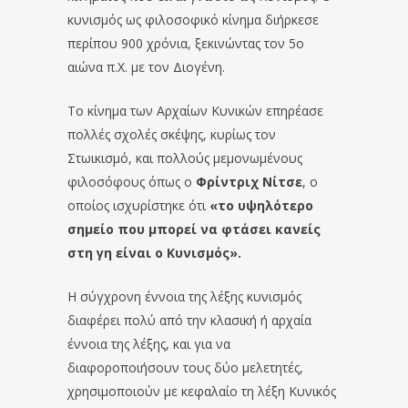
κυνισμός ως φιλοσοφικό κίνημα διήρκεσε
περίπου 900 χρόνια, ξεκινώντας τον 5ο
αιώνα π.Χ. με τον Διογένη.
Το κίνημα των Αρχαίων Κυνικών επηρέασε
πολλές σχολές σκέψης, κυρίως τον
Στωικισμό, και πολλούς μεμονωμένους
φιλοσόφους όπως ο
Φρίντριχ Νίτσε
, ο
οποίος ισχυρίστηκε ότι
«το υψηλότερο
σημείο που μπορεί να φτάσει κανείς
στη γη είναι ο Κυνισμός».
Η σύγχρονη έννοια της λέξης κυνισμός
διαφέρει πολύ από την κλασική ή αρχαία
έννοια της λέξης, και για να
διαφοροποιήσουν τους δύο μελετητές,
χρησιμοποιούν με κεφαλαίο τη λέξη Κυνικός