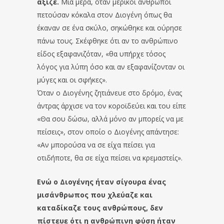
άξιζε.
Μια μέρα, όταν μερικοί άνθρωποι
πετούσαν κόκαλα στον Διογένη όπως θα
έκαναν σε ένα σκύλο, σηκώθηκε και ούρησε
πάνω τους. Σκέφθηκε ότι αν το ανθρώπινο
είδος εξαφανιζόταν, «θα υπήρχε τόσος
λόγος για λύπη όσο και αν εξαφανίζονταν οι
μύγες και οι σφήκες».
Όταν ο Διογένης ζητιάνευε στο δρόμο, ένας
άντρας άρχισε να τον κοροϊδεύει και του είπε
«Θα σου δώσω, αλλά μόνο αν μπορείς να με
πείσεις», στον οποίο ο Διογένης απάντησε:
«Αν μπορούσα να σε είχα πείσει για
οτιδήποτε, θα σε είχα πείσει να κρεμαστείς».
Ενώ ο Διογένης ήταν σίγουρα ένας
μισάνθρωπος που χλεύαζε και
καταδίκαζε τους ανθρώπους, δεν
πίστευε ότι η ανθρώπινη φύση ήταν