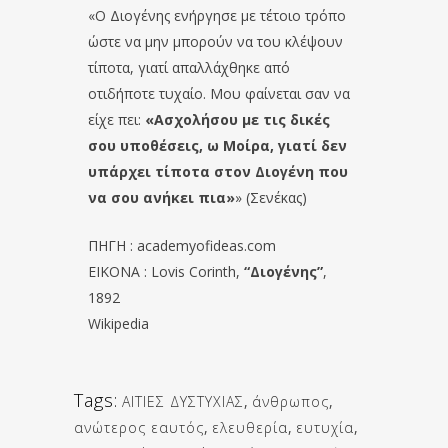
«Ο Διογένης ενήργησε με τέτοιο τρόπο
ώστε να μην μπορούν να του κλέψουν
τίποτα, γιατί απαλλάχθηκε από
οτιδήποτε τυχαίο. Μου φαίνεται σαν να
είχε πει:
«Ασχολήσου με τις δικές
σου υποθέσεις, ω Μοίρα, γιατί δεν
υπάρχει τίποτα στον Διογένη που
να σου ανήκει πια»
» (Σενέκας)
ΠΗΓΗ : academyofideas.com
EIKONA : Lovis Corinth,
“Διογένης”
,
1892
Wikipedia
Tags:
ΑΙΤΙΕΣ ΔΥΣΤΥΧΙΑΣ
,
άνθρωπος
,
ανώτερος εαυτός
,
ελευθερία
,
ευτυχία
,