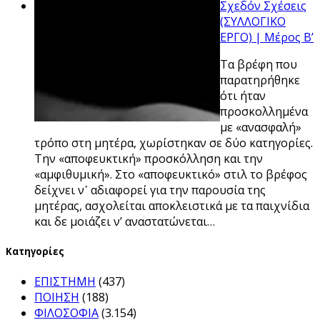
Σχεδόν Σχέσεις
(ΣΥΛΛΟΓΙΚΟ
ΕΡΓΟ) | Μέρος Β’
Τα βρέφη που
παρατηρήθηκε
ότι ήταν
προσκολλημένα
με «ανασφαλή»
τρόπο στη μητέρα, χωρίστηκαν σε δύο κατηγορίες.
Την «αποφευκτική» προσκόλληση και την
«αμφιθυμική». Στο «αποφευκτικό» στιλ το βρέφος
δείχνει ν᾿ αδιαφορεί για την παρουσία της
μητέρας, ασχολείται αποκλειστικά με τα παιχνίδια
και δε μοιάζει ν’ αναστατώνεται…
Kατηγορίες
ΕΠΙΣΤΗΜΗ
(437)
ΠΟΙΗΣΗ
(188)
ΦΙΛΟΣΟΦΙΑ
(3.154)