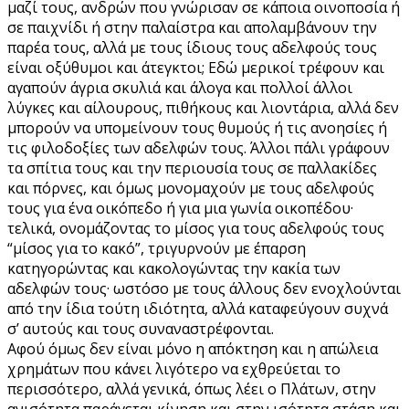
μαζί τους, ανδρών που γνώρισαν σε κάποια οινοποσία ή
σε παιχνίδι ή στην παλαίστρα και απολαμβάνουν την
παρέα τους, αλλά με τους ίδιους τους αδελφούς τους
είναι οξύθυμοι και άτεγκτοι; Εδώ μερικοί τρέφουν και
αγαπούν άγρια σκυλιά και άλογα και πολλοί άλλοι
λύγκες και αίλουρους, πιθήκους και λιοντάρια, αλλά δεν
μπορούν να υπομείνουν τους θυμούς ή τις ανοησίες ή
τις φιλοδοξίες των αδελφών τους. Άλλοι πάλι γράφουν
τα σπίτια τους και την περιουσία τους σε παλλακίδες
και πόρνες, και όμως μονομαχούν με τους αδελφούς
τους για ένα οικόπεδο ή για μια γωνία οικοπέδου·
τελικά, ονομάζοντας το μίσος για τους αδελφούς τους
“μίσος για το κακό”, τριγυρνούν με έπαρση
κατηγορώντας και κακολογώντας την κακία των
αδελφών τους· ωστόσο με τους άλλους δεν ενοχλούνται
από την ίδια τούτη ιδιότητα, αλλά καταφεύγουν συχνά
σ’ αυτούς και τους συναναστρέφονται.
Αφού όμως δεν είναι μόνο η απόκτηση και η απώλεια
χρημάτων που κάνει λιγότερο να εχθρεύεται το
περισσότερο, αλλά γενικά, όπως λέει ο Πλάτων, στην
ανισότητα παράγεται κίνηση και στην ισότητα στάση και