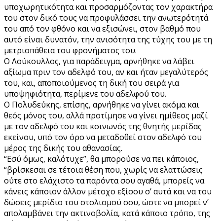
υποχωρητικότητα και προσαρμόζοντας τον χαρακτήρα
του στον δικό τους να προφυλάσσει την ανωτερότητά
του από τον φθόνο και να εξισώνει, στον βαθμό που
αυτό είναι δυνατόν, την ανισότητα της τύχης του με τη
μετριοπάθεια του φρονήματος του.
Ο Λούκουλλος, για παράδειγμα, αρνήθηκε να λάβει
αξίωμα πριν τον αδελφό του, αν και ήταν μεγαλύτερός
του, και, αποποιούμενος τη δική του σειρά για
υποψηφιότητα, περίμενε του αδελφού του.
Ο Πολυδεύκης, επίσης, αρνήθηκε να γίνει ακόμα και
θεός μόνος του, αλλά προτίμησε να γίνει ημίθεος μαζί
με τον αδελφό του και κοινωνός της θνητής μερίδας
εκείνου, υπό τον όρο να μεταδοθεί στον αδελφό του
μέρος της δικής του αθανασίας.
“Εσύ όμως, καλότυχε”, θα μπορούσε να πει κάποιος,
“βρίσκεσαι σε τέτοια θέση που, χωρίς να ελαττώσεις
ούτε στο ελάχιστο τα παρόντα σου αγαθά, μπορείς να
κάνεις κάποιον άλλον μέτοχο εξίσου σ’ αυτά και να του
δώσεις μερίδιο του στολισμού σου, ώστε να μπορεί ν’
απολαμβάνει την ακτινοβολία, κατά κάποιο τρόπο, της