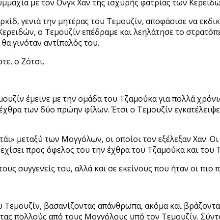
 συμμαχία με τον Ονγκ Χαν της ισχυρής φατρίας των Κερειδ
κίδ, γενιά την μητέρας του Τεμουζίν, αποφάσισε να εκδικ
 Κερειδών, ο Τεμουζίν επέδραμε και λεηλάτησε το στρατόπ
 θα γινόταν αντίπαλός του.
τε, ο Ζότσι.
μουζίν έμεινε με την ομάδα του Τζαμούκα για πολλά χρόν
έχθρα των δύο πρώην φίλων. Έτσι ο Τεμουζίν εγκατέλειψε
τάι» μεταξύ των Μογγόλων, οι οποίοι τον εξέλεξαν Χαν. 
νεχίσει προς όφελος του την έχθρα του Τζαμούκα και του 
υς συγγενείς του, αλλά και σε εκείνους που ήταν οι πιο π
υ Τεμουζίν, βασανίζοντας απάνθρωπα, ακόμα και βράζοντα
ντας πολλούς από τους Μογγόλους υπό τον Τεμουζίν. Σύν