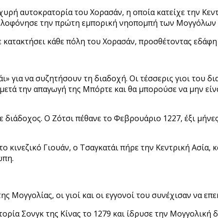
χυρή αυτοκρατορία του Χορασάν, η οποία κατείχε την Κεν
λοφόνησε την πρώτη εμπορική νηοπομπή των Μογγόλων με
χε κατακτήσει κάθε πόλη του Χορασάν, προσθέτοντας εδάφη
ι» για να συζητήσουν τη διαδοχή. Οι τέσσερις γιοι του δι
μετά την απαγωγή της Μπόρτε και θα μπορούσε να μην είναι
ε διάδοχος. Ο Ζότσι πέθανε το Φεβρουάριο 1227, έξι μήνε
το κινεζικό Γιουάν, ο Τσαγκατάι πήρε την Κεντρική Ασία, 
ώπη.
της Μογγολίας, οι γιοί και οι εγγονοί του συνέχισαν να ε
τορία Σονγκ της Κίνας το 1279 και ίδρυσε την Μογγολική 