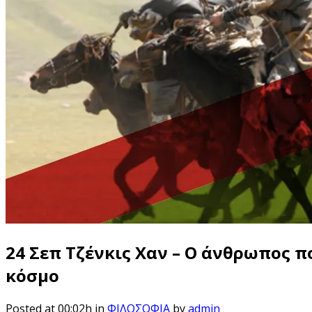
24 Σεπ
Τζένκις Χαν – Ο άνθρωπος π
κόσμο
Posted at 00:02h
in
ΦΙΛΟΣΟΦΙΑ
by
admin