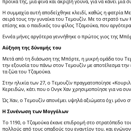
προίκα της, μια φίνα και ακριβή γούνα, για να κάνει μια
Η συμμαχία αυτή αποδείχθηκε κλειδί, καθώς η φατρία Μερ
σειρά τους την γυναίκα του Τεμουζίν. Με το στρατό των
επίσης και ο παιδικός του φίλος Τζαμούκα, που αργότερα
Εννέα μήνες αργότερα γεννήθηκε ο πρώτος γιος της Μπόρ
Αύξηση της δύναμής του
Μετά από τη διάσωση της Μπόρτε, η μικρή ομάδα του Τε
την εξουσία του πάνω στον Τεμουζίν με αποτέλεσμα την 
τα ζώα του Τζαμούκα.
Στην ηλικία των 27, ο Τεμουζίν πραγματοποίησε «Κουριλ
Κερειδών, κάτι που ο Ονγκ Χαν χρησιμοποίησε για να συ
Ώς Χαν, ο Τεμουζίν απονέμει υψηλά αξιώματα όχι μόνο στο
Η Συνένωση των Μογγόλων
Το 1190, ο Τζαμούκα έκανε επιδρομή στο στρατόπεδο το
πολλούς
από τους οπαδούς του εναντίον του, και ενώνο