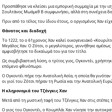
Προσπάθησε να κλείσει μια εμπορική συμμαχία με την ισ
Σουλτάνος Μωάμεθ Β συμφωνήσει, αλλά στη συνέχεια δο
Πριν από το τέλος του ίδιου έτους, ο οργισμένος Χαν εί
Θάνατος και διαδοχή
Το 1222, το ο 61χρονος Χαν καλεί οικογενειακό «Κουριλτά
Μεγάλος Χαν. Ο Ζότσι, ο μεγαλύτερος, γεννήθηκε αμέσως 
αμφισβήτησε το δικαίωμά του για τον τίτλο.
Ως συμβιβαστική λύση, ο τρίτος γιος, Ογκοντέι, χρήστηκ
επόμενο φθινόπωρο.
Ο Ογκοντέι πήρε την Ανατολική Ασία, η οποία θα γινόταν 
οι γιοί του Ζότσι πήραν τη Ρωσία και την Ανατολική Ευρ
Η κληρονομιά του Τζένγκις Χαν
Μετά από τη μυστική ταφή του Τζένγκις Χαν στις στέπες 
Ο γιος του Ογκοντέι, ο Κουμπλάι Χαν νίκησε την αυτοκρα