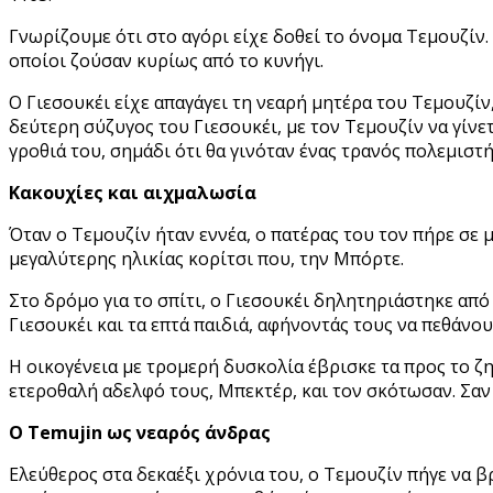
Γνωρίζουμε ότι στο αγόρι είχε δοθεί το όνομα Τεμουζίν
οποίοι ζούσαν κυρίως από το κυνήγι.
O Γιεσουκέι είχε απαγάγει τη νεαρή μητέρα του Τεμουζίν,
δεύτερη σύζυγος του Γιεσουκέι, με τον Τεμουζίν να γίνετ
γροθιά του, σημάδι ότι θα γινόταν ένας τρανός πολεμιστή
Κακουχίες και αιχμαλωσία
Όταν ο Τεμουζίν ήταν εννέα, ο πατέρας του τον πήρε σε 
μεγαλύτερης ηλικίας κορίτσι που, την Μπόρτε.
Στο δρόμο για το σπίτι, ο Γιεσουκέι δηλητηριάστηκε από
Γιεσουκέι και τα επτά παιδιά, αφήνοντάς τους να πεθάνου
Η οικογένεια με τρομερή δυσκολία έβρισκε τα προς το ζ
ετεροθαλή αδελφό τους, Μπεκτέρ, και τον σκότωσαν. Σαν 
Ο Temujin ως νεαρός άνδρας
Ελεύθερος στα δεκαέξι χρόνια του, ο Τεμουζίν πήγε να β