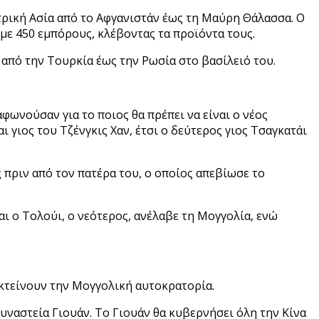
τρική Ασία από το Αφγανιστάν έως τη Μαύρη Θάλασσα. Ο
 450 εμπόρους, κλέβοντας τα προϊόντα τους.
 από την Τουρκία έως την Ρωσία στο βασίλειό του.
αφωνούσαν για το ποιος θα πρέπει να είναι ο νέος
 γιος του Τζένγκις Χαν, έτσι ο δεύτερος γιος Τσαγκατάι
ς πριν από τον πατέρα του, ο οποίος απεβίωσε το
και ο Τολούι, ο νεότερος, ανέλαβε τη Μογγολία, ενώ
πεκτείνουν την Μογγολική αυτοκρατορία.
δυναστεία Γιουάν. Το Γιουάν θα κυβερνήσει όλη την Κίνα