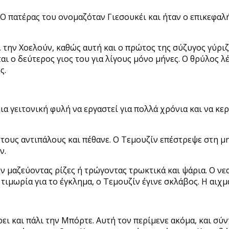
. Ο πατέρας του ονομαζόταν
Γιεσουκέι και ήταν ο επικεφα
 την Χοελούν, καθώς αυτή και ο πρώτος της σύζυγος γύριζα
αι ο δεύτερος γιος του για
λίγους μόνο μήνες. Ο θρύλος λ
ς.
μια γειτονική φυλή να εργαστεί για πολλά χρόνια και να κ
 τους αντιπάλους και πέθανε. Ο Τεμουζίν επέστρεψε στη μη
ν.
ην μαζεύοντας ρίζες ή τρώγοντας τρωκτικά και ψάρια. Ο ν
τιμωρία για το έγκλημα, ο Τεμουζίν έγινε σκλάβος. Η αιχ
ρει και πάλι την Μπόρτε. Αυτή τον περίμενε ακόμα, και σ