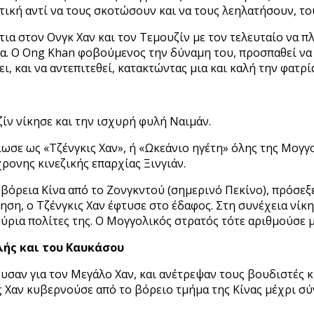
τική αντί να τους σκοτώσουν και να τους λεηλατήσουν, τ
ια στον Ονγκ Χαν και τον Τεμουζίν με τον τελευταίο να πλ
κα. Ο Ong Khan φοβούμενος την δύναμη του, προσπαθεί να
, και να αντεπιτεθεί, κατακτώντας μια και καλή την φατρί
ίν νίκησε και την ισχυρή φυλή Ναιμάν.
ωσε ως «Τζένγκις Χαν», ή «Ωκεάνιο ηγέτη» όλης της Μογγο
ρονης κινεζικής επαρχίας Ξινγιάν.
βόρεια Κίνα από το Ζονγκντού (σημερινό Πεκίνο), πρόσεξ
τηση, ο Τζένγκις Χαν έφτυσε στο έδαφος. Στη συνέχεια νί
μύρια πολίτες της. Ο Μογγολικός στρατός τότε αριθμούσε μ
λής και του Καυκάσου
ουσαν για τον Μεγάλο Χαν, και ανέτρεψαν τους βουδιστές 
ς Χαν κυβερνούσε από το βόρειο τμήμα της Κίνας μέχρι σύ