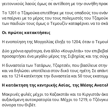
γειτονικούς λαούς όμως σε αντίθεση με την συνήθη πρακ
Το 1201 ο Τζαμούκα επιτέθηκε με τους οπαδούς του ενάντ
να παίρνει με το μέρος του τους πολεμιστές του Τζαμού
των παιδιών τους όμως ο Τεμουζίν καταφέρνει να το σκάει
Οι πρώτες κατακτήσεις
Η ενοποίηση της Μογγολίας έληξε το 1204, όταν ο Τεμουζ
Δύο χρόνια αργότερα, ένα άλλο «Κουριλτάι» τον επιβεβαί
προσαρτήσει ένα μεγάλο μέρος της Σιβηρίας και της σύγχ
Η δυναστεία των Τατάρων, Τζαρτσέν, που βασίλευε στην 
και να δηλώσει υποτέλεια στον δικό τους ηγέτη. Σε απάν
και το 1214 κατέκτησε την δυναστεία και 50 τους εκατομ
Η κατάκτηση της κεντρικής Ασίας, της Μέσης Ανατο
Μακρινές φυλές μέχρι το Καζακστάν και το Κιργιστάν άκ
αυξανόμενη αυτοκρατορία του. Μέχρι το 1219, ο Τζένγκι
σύνορα του Θιβέτ.