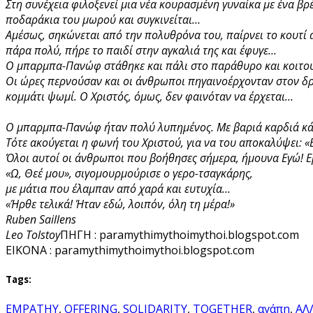
Στη συνέχεια φιλοξενεί μια νέα κουρασμένη γυναίκα με ένα β
ποδαράκια του μωρού και συγκινείται…
Αμέσως, σηκώνεται από την πολυθρόνα του, παίρνει το κουτί α
πάρα πολύ, πήρε το παιδί στην αγκαλιά της και έφυγε…
Ο μπαρμπα-Πανώφ στάθηκε και πάλι στο παράθυρο και κοιτού
Οι ώρες περνούσαν και οι άνθρωποι πηγαινοέρχονταν στον δρ
κομμάτι ψωμί. Ο Χριστός, όμως, δεν φαινόταν να έρχεται…
Ο μπαρμπα-Πανώφ ήταν πολύ λυπημένος. Με βαριά καρδιά κάθ
Τότε ακούγεται η φωνή του Χριστού, για να του αποκαλύψει: 
Όλοι αυτοί οι άνθρωποι που βοήθησες σήμερα, ήμουνα Εγώ! 
«Ω, Θεέ μου», σιγομουρμούρισε ο γερο-τσαγκάρης,
με μάτια που έλαμπαν από χαρά και ευτυχία…
«Ήρθε τελικά! Ήταν εδώ, λοιπόν, όλη τη μέρα!»
Ruben Saillens
Leo Tolstoy
ΠΗΓΗ : paramythimythoimythoi.blogspot.com
EIKONA : paramythimythoimythoi.blogspot.com
Tags:
EMPATHY
,
OFFERING
,
SOLIDARITY
,
TOGETHER
,
αγάπη
,
ΑΛ