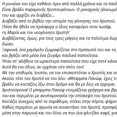
Η γυναίκα του είχε πεθάνει πριν από πολλά χρόνια και τα παιδ
Είναι βράδυ παραμονής Χριστουγέννων. Ο μοναχικός ηλικιωμέ
του και αρχίζει να διαβάζει…
Διαβάζει από το βιβλίο την ιστορία της γέννησης του Χριστο
Πόσο θα ήθελε να πρόσφερε ο ίδιος καταφύγιο στον Ιωσήφ,
τη Μαρία και τον νεογέννητο Χριστό!
Διαβάζοντας, όμως, για τους τρεις μάγους και τα πολύτιμα δώρ
δώσει.
Ξαφνικά, ένα χαμόγελο ζωγραφίζεται στο πρόσωπό του και τα 
και βγάζει από μέσα ένα ζευγάρι παιδικά παπούτσια.
Ήταν στ’ αλήθεια τα ωραιότερα παπούτσια που είχε ποτέ κάνε
Αυτά θα του έδινε, αν ερχόταν στο σπίτι του!
Με την επιθυμία, λοιπόν, να τον επισκεπτόταν ο Χριστός και
Ακούει τότε τον Χριστό να του λέει: «Μπαρμπα-Πανώφ, έχεις τ
βράδυ να κοιτάζεις έξω στον δρόμο και θα με δεις να έρχομαι
Χριστούγεννα! Ο μπαρμπα-Πανώφ ετοιμάζεται γρήγορα και βγαί
του και περιμένει με ανυπομονησία την επίσκεψη του Χριστο
Κοιτάζει συνεχώς από το παράθυρο, στέκει στην πόρτα, ψάχνε
Καθώς περιμένει με αγωνία να συναντήσει τον Χριστό, προσφέ
μέσα στην παγωνιά και του δίνει να πιει ένα φλιτζάνι καφέ, γι