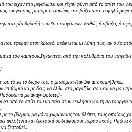
ιά του είχαν πια μεγαλώσει και είχαν φύγει από το σπίτι του. Δε
νος τσαγκάρης, μπαρμπα-Πανώφ, κατεβάζει από το ψηλό ράφι τ
ύ, την ιστορία δηλαδή των Χριστουγέννων. Καθώς διαβάζει, διά
α που έφεραν στον Χριστό, σκέφτεται με λύπη πως, αν ο Χριστός 
μάτια του λάμπουν.Σηκώνεται από την πολυθρόνα του, πηγαίνει 
ι!
 να του έδινε το δώρο του, ο μπαρμπα-Πανώφ αποκοιμήθηκε…
ην επιθυμία να με δεις, να έλθω στο μαγαζάκι σου και να μου π
. Πρόσεξε να με αναγνωρίσεις!»
νει από το σπίτι του να πάει στην εκκλησία για τη Λειτουργία
ύ…
ι με το βλέμμα, μα μόνο χωριανούς του βλέπει, τους οποίους χ
ρει φιλοξενία και ζεστασιά σε διάφορους περαστικούς. Πρώτα δ
α να ζεσταθεί…