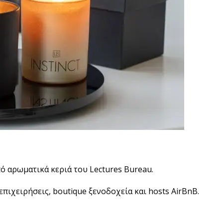
πό αρωματικά κεριά του Lectures Bureau.
πιχειρήσεις, boutique ξενοδοχεία και hosts AirBnB.