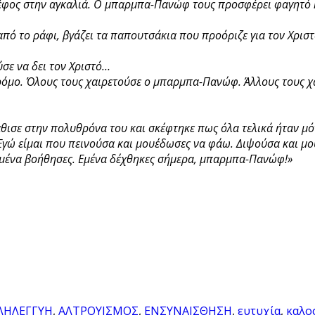
ρέφος στην αγκαλιά. Ο μπαρμπα-Πανώφ τους προσφέρει φαγητό κα
πό το ράφι, βγάζει τα παπουτσάκια που προόριζε για τον Χριστό
σε να δει τον Χριστό…
όμο. Όλους τους χαιρετούσε ο μπαρμπα-Πανώφ. Άλλους τους χα
ισε στην πολυθρόνα του και σκέφτηκε πως όλα τελικά ήταν μό
«Εγώ είμαι που πεινούσα και μουέδωσες να φάω. Διψούσα και μο
Εμένα βοήθησες. Εμένα δέχθηκες σήμερα, μπαρμπα-Πανώφ!»
ΛΗΛΕΓΓΥΗ
,
ΑΛΤΡΟΥΙΣΜΟΣ
,
ΕΝΣΥΝΑΙΣΘΗΣΗ
,
ευτυχία
,
καλο