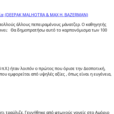
ασία; (DEEPAK MALHOTRA & MAX H. BAZERMAN)
 πολλούς άλλους πεπειραμένους μάνατζερ. Ο καθηγητής
νώνει: Θα δημοπρατήσω αυτό το καρπονόμισμα των 100
π.Χ.) ήταν λοιπόν ο πρώτος που όρισε την Δεσποτική,
ου εμφορείται από υψηλές αξίες , όπως είναι η ευγένεια,
ότι τραύλιζε. Γεννήθηκε από φτωχούς γονείς στο Αμόριο