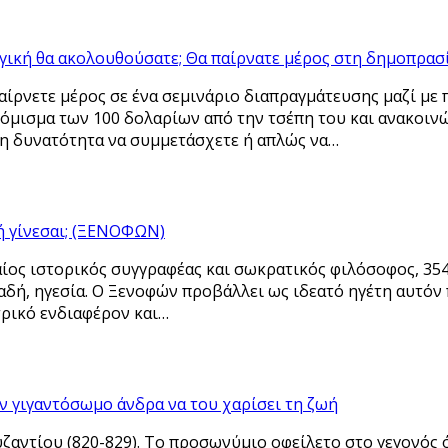
ηγική θα ακολουθούσατε; Θα παίρνατε μέρος στη δημοπρ
παίρνετε μέρος σε ένα σεμινάριο διαπραγμάτευσης μαζί με
νόμισμα των 100 δολαρίων από την τσέπη του και ανακοι
τη δυνατότητα να συμμετάσχετε ή απλώς να…
 ή γίνεσαι; (ΞΕΝΟΦΩΝ)
ος ιστορικός συγγραφέας και σωκρατικός φιλόσοφος, 354 
δή, ηγεσία. Ο Ξενοφών προβάλλει ως ιδεατό ηγέτη αυτόν π
ατρικό ενδιαφέρον και…
ν γιγαντόσωμο άνδρα να του χαρίσει τη ζωή
ζαντίου (820-829). Το προσωνύμιο οφείλετο στο γεγονός 