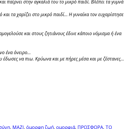
ι παίρνει στην αγκαλιά του το μικρό παιδί. Βλέπει τα γυμνά
 και τα χαρίζει στο μικρό παιδί… Η γυναίκα τον ευχαρίστησε
μογελούσε και στους ζητιάνους έδινε κάποιο νόμισμα ή ένα
νο ένα όνειρο…
υ έδωσες να πιω. Κρύωνα και με πήρες μέσα και με ζέστανες…
σύνη
,
ΜΑΖΙ
,
όμορφη ζωή
,
ομορφιά
,
ΠΡΟΣΦΟΡΑ
,
ΤΟ