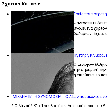
Σχετικά Κείμενα
Εσείς ποια στρατ
Φανταστείτε ότι 
βγάζει ένα χαρτο
δολαρίων. Έχετε 
Ηγέτης γεννιέσαι
O Ξενοφών (Αθηναί
την σημερινή δηλα
η επιείκεια, το π
ΜΙΧΑΗΛ Β’ , Η ΣΥΝΟΜΩΣΙΑ – Ο Λέων παρακάλεσε το
* Ο Μιχαήλ Β’ ο Τραυλός ήταν Αυτοκράτορας του Βυ