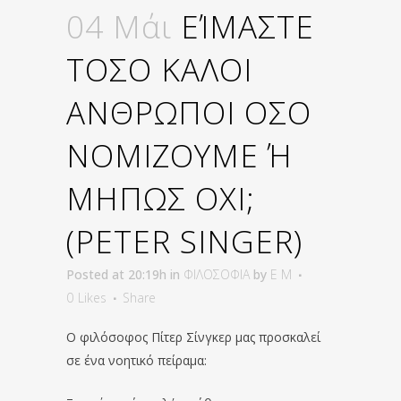
04 Μάι
ΕΊΜΑΣΤΕ
ΤΟΣΟ ΚΑΛΟΙ
ΑΝΘΡΩΠΟΙ ΟΣΟ
ΝΟΜΙΖΟΥΜΕ Ή
ΜΗΠΩΣ ΟΧΙ;
(PETER SINGER)
Posted at 20:19h
in
ΦΙΛΟΣΟΦΙΑ
by
E M
0
Likes
Share
Ο φιλόσοφος Πίτερ Σίνγκερ μας προσκαλεί
σε ένα νοητικό πείραμα: