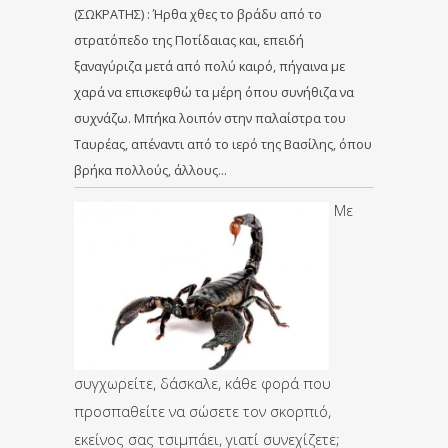
(ΣΩΚΡΑΤΗΣ) : Ήρθα χθες το βράδυ από το
στρατόπεδο της Ποτίδαιας και, επειδή
ξαναγύριζα μετά από πολύ καιρό, πήγαινα με
χαρά να επισκεφθώ τα μέρη όπου συνήθιζα να
συχνάζω. Μπήκα λοιπόν στην παλαίστρα του
Ταυρέας, απέναντι από το ιερό της Βασίλης, όπου
βρήκα πολλούς, άλλους…
Με
συγχωρείτε, δάσκαλε, κάθε φορά που
προσπαθείτε να σώσετε τον σκορπιό,
εκείνος σας τσιμπάει, γιατί συνεχίζετε;