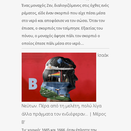
Ένας μοναχός Ζεν, διαλογιζόμενος στις όχθες ενός
ρέματος, είδε έναν σκορπιό που είχε πέσει μέσα
στο νερό και αποφάσισε να τον σώσει. Όταν τον
έπιασε, ο σκορπιός τον τσίμπησε. Εξαιτίας του
πόνου, ο μοναχός άφησε πάλι τον σκορπιό ο
οποίος έπεσε πάλι μέσα στο νερό….
Ισαάκ
Νεύτων. Πέρα από τη μελέτη, πολύ λίγα
άλλα πράγματα τον ενδιέφεραν… | Μέρος
Β’
Τις χρονιές 1665 και 1666, όταν έπληττε την