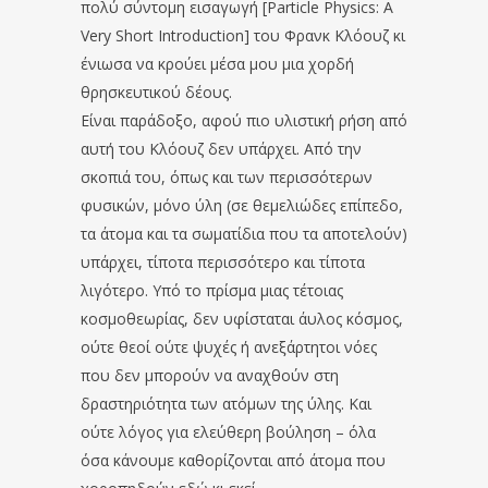
πολύ σύντομη εισαγωγή [Particle Physics: A
Very Short Introduction] του Φρανκ Κλόουζ κι
ένιωσα να κρούει μέσα μου μια χορδή
θρησκευτικού δέους.
Είναι παράδοξο, αφού πιο υλιστική ρήση από
αυτή του Κλόουζ δεν υπάρχει. Από την
σκοπιά του, όπως και των περισσότερων
φυσικών, μόνο ύλη (σε θεμελιώδες επίπεδο,
τα άτομα και τα σωματίδια που τα αποτελούν)
υπάρχει, τίποτα περισσότερο και τίποτα
λιγότερο. Υπό το πρίσμα μιας τέτοιας
κοσμοθεωρίας, δεν υφίσταται άυλος κόσμος,
ούτε θεοί ούτε ψυχές ή ανεξάρτητοι νόες
που δεν μπορούν να αναχθούν στη
δραστηριότητα των ατόμων της ύλης. Και
ούτε λόγος για ελεύθερη βούληση – όλα
όσα κάνουμε καθορίζονται από άτομα που