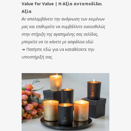
Value for Value | Η Αξία ανταποδίδει
Αξία
Αν απολαμβάνετε την ανάγνωση των κειμένων
μας και επιθυμείτε να συμβάλλετε οικειοθελώς
στην στήριξη της αγαπημένης σας σελίδας,
μπορείτε να το κάνετε με ασφάλεια εδώ:
➔
Πατήστε εδώ για να καταθέσετε την
υποστήριξή σας