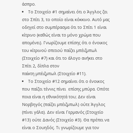
άσπρο.
Το Στοιχείο #1 σημαίνει ότι ο Άγγλος ζει
στο Σπίτι 3, το οποίο είναι κόκκινο. Αυτό μας
οδηγεί στο συμπέρασμα ότι το Σπίτι 1 είναι
κίτρινο (καθώς είναι το μόνο χρώμα που
απομένει). Γνωρίζουμε επίσης ότι ο ένοικος
του κίτρινού σπιτιού παίζει μπέιζμπωλ
(Στοιχείο
#7) και ότι το άλογο ανήκει στο
Σπίτι 2, δίπλα στον
παίκτη
μπέιζμπωλ
(Στοιχείο #11).
Το Στοιχείο #12 σημαίνει ότι ο ένοικος
που παίζει
τέννις πίνει
επίσης μπύρα. Οπότε
ποια
είναι η εθνικότητά το
υ;
Δεν είναι
Νορβηγός (παίζει
μπέιζμπωλ
) ούτε Άγγλος
(πίνει γάλα). Δεν είναι Γερμανός (Στοιχείο
#13) ούτε Δανός (Στοιχείο #3). Θα πρέπει να
είναι ο Σουηδός. Τ
ι
γνωρίζουμε για τον