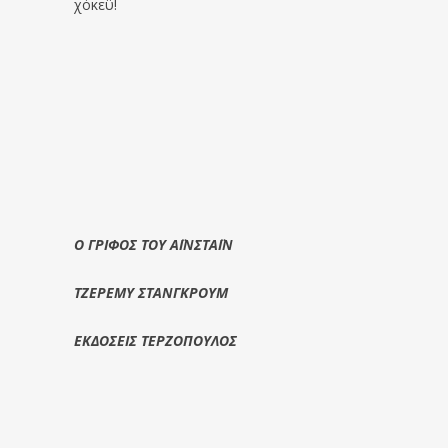
χόκεϋ!
Ο ΓΡΙΦΟΣ ΤΟΥ ΑΪΝΣΤΑΪΝ
ΤΖΕΡΕΜΥ ΣΤΑΝΓΚΡΟΥΜ
ΕΚΔΟΣΕΙΣ ΤΕΡΖΟΠΟΥΛΟΣ