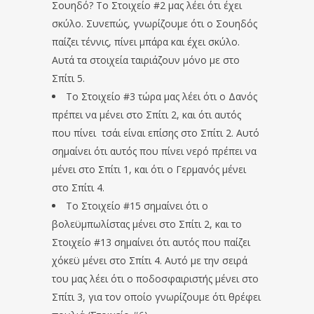
Σουηδό? Το Στοιχείο #2 μας λέει ότι έχει
σκύλο. Συνεπώς, γνωρίζο
υ
με ότι ο Σουηδός
παίζει
τέννις
, πίνει μπάρα και έχει σκύλο.
Αυτά τα στοιχεία ταιριάζουν μόνο με στο
Σπίτι 5.
Το Στοιχείο #3 τώρα μας λέει ότι ο Δανός
πρέπει να μένει στο Σπίτι 2, και ότι αυτός
πο
υ πίνει
τσάι είναι επίσης στο Σπίτι 2. Αυτό
σημαίνει ότι αυτός που πίνει νερό πρέπει να
μένει στο Σπίτι 1, και ότι ο Γερμανός μένει
στο Σπίτι 4.
Το Στοιχείο #15 σημαίνει ότι ο
βολεϋμπωλίστας
μένει στο Σπίτι 2, και το
Στοιχείο #13 σημαίνει ότι αυτός που παίζει
χόκεϋ μένει στο Σπίτι 4. Αυτό με την σειρά
το
υ
μας λέει ότι ο ποδοσφαιριστής μένει στο
Σπίτι 3, για τον οποίο γνωρίζουμε ότι
θ
ρέφει