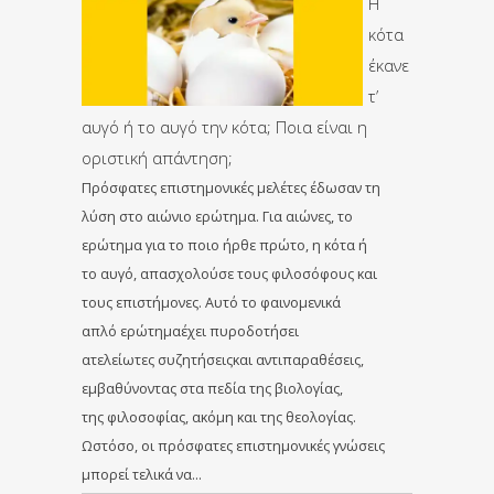
Η
κότα
έκανε
τ’
αυγό ή το αυγό την κότα; Ποια είναι η
οριστική απάντηση;
Πρόσφατες επιστημονικές μελέτες έδωσαν τη
λύση στο αιώνιο ερώτημα. Για αιώνες, το
ερώτημα για το ποιο ήρθε πρώτο, η κότα ή
το αυγό, απασχολούσε τους φιλοσόφους και
τους επιστήμονες. Αυτό το φαινομενικά
απλό ερώτημαέχει πυροδοτήσει
ατελείωτες συζητήσειςκαι αντιπαραθέσεις,
εμβαθύνοντας στα πεδία της βιολογίας,
της φιλοσοφίας, ακόμη και της θεολογίας.
Ωστόσο, οι πρόσφατες επιστημονικές γνώσεις
μπορεί τελικά να…