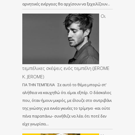
αρνητικές ενέργειες θα αρχίσουν να ξεχειλίζουν…
Οι
τεμπέλικες σκέψεις ενός τεμπέλη (JEROME
K. JEROME)
ΓΙΑ ΤΗΝ ΤΕΜΠΕΛΙΑ Σε αυτό το θέμα μπορώ στ’
αλήθεια να καυχηθώ ότι είμαι εξπέρ. Ο δάσκαλος
που, όταν ήμουν μικρός, με έλουζε στο σιντριβάνι
της γνώσης για εννέα γκινέες το τρίμηνο -και ούτε
πένα παραπάνω- συνήθιζε να λέει ότι ποτέ δεν
είχε γνωρίσει…