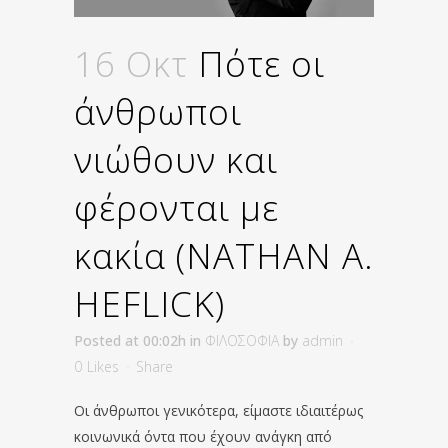
16 Οκτ
Πότε οι
άνθρωποι
νιώθουν και
φέρονται με
κακία (NATHAN A.
HEFLICK)
Posted at 00:02h
in
ΦΙΛΟΣΟΦΙΑ
by
admin
0
Likes
Share
Οι άνθρωποι γενικότερα, είμαστε ιδιαιτέρως
κοινωνικά όντα που έχουν ανάγκη από