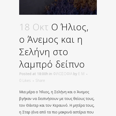
18 Οκτ
Ο Ήλιος,
ο Άνεμος και η
Σελήνη στο
λαμπρό δείπνο
Posted at 18:00h
in
ΦΙΛΟΣΟΦΙΑ
by
E M
0
Likes
Share
Μια μέρα ο Ήλιος, η Σελήνη και ο Άνεμος
βγήκαν να δειπνήσουν με τους θείους τους,
τον Θάντερ και τον Κεραυνό. Η μητέρα τους,
η Σταρ (ένα από τα πιο μακρινά αστέρια που