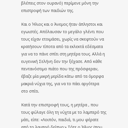
βλέπεις στον ουρανό) περίμενε μόνη την
επιστροφή των παιδιών της.
Και ο Ήλιος και ο Άνεμος ήταν άπληστοι και
εγωιστές. Απόλαυσαν το μεγάλο γλέντι που
τους είχαν ετοιμάσει, χωρίς να σκεφτούν να
κρατήσουν τίποτα από τα εκλεκτά εδέσματα
για να το πάνε σπίτι στη μητέρα τους. Αλλά η
ευγενική Σελήνη δεν την ξέχασε. Από κάθε
πεντανόστιμο πιάτο που της πρόσφεραν,
έβαζε μία μικρή μερίδα κάτω από τα όμορφα
μακριά νύχια της, για να το πάει αργότερα
στο σπίτι.
Κατά την επιστροφή τους, η μητέρα , που
τους φύλαγε όλη τη νύχτα με το λαμπερό της
μάτι, είπε: «Λοιπόν, παιδιά, τι μου φέρατε
από το λαμπρό δείπνο;» Τότε ο Ήλιος (που