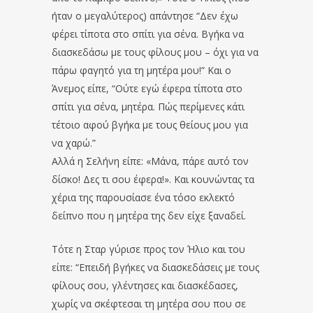
ήταν ο μεγαλύτερος) απάντησε “Δεν έχω
φέρει τίποτα στο σπίτι για σένα. Βγήκα να
διασκεδάσω με τους φίλους μου – όχι για να
πάρω φαγητό για τη μητέρα μου!” Και ο
Άνεμος είπε, “Ούτε εγώ έφερα τίποτα στο
σπίτι για σένα, μητέρα. Πώς περίμενες κάτι
τέτοιο αφού βγήκα με τους θείους μου για
να χαρώ.”
Αλλά η Σελήνη είπε: «Μάνα, πάρε αυτό τον
δίσκο! Δες τι σου έφερα!». Και κουνώντας τα
χέρια της παρουσίασε ένα τόσο εκλεκτό
δείπνο που η μητέρα της δεν είχε ξαναδεί.
Τότε η Σταρ γύρισε προς τον Ήλιο και του
είπε: “Επειδή βγήκες να διασκεδάσεις με τους
φίλους σου, γλέντησες και διασκέδασες,
χωρίς να σκέφτεσαι τη μητέρα σου που σε