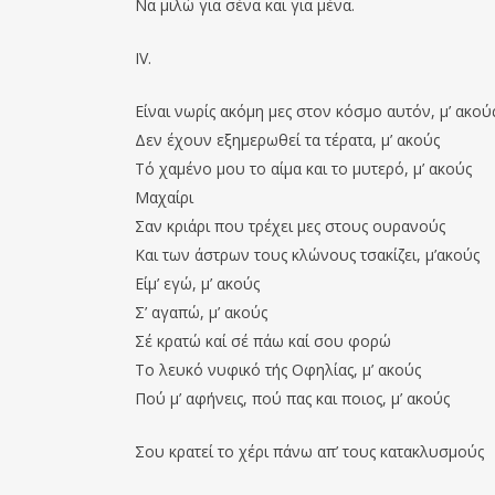
Να μιλώ για σένα και για μένα.
ΙV.
Είναι νωρίς ακόμη μες στον κόσμο αυτόν, μ’ ακού
Δεν έχουν εξημερωθεί τα τέρατα, μ’ ακούς
Τό χαμένο μου το αίμα και το μυτερό, μ’ ακούς
Μαχαίρι
Σαν κριάρι που τρέχει μες στους ουρανούς
Και των άστρων τους κλώνους τσακίζει, μ’ακούς
Είμ’ εγώ, μ’ ακούς
Σ’ αγαπώ, μ’ ακούς
Σέ κρατώ καί σέ πάω καί σου φορώ
Το λευκό νυφικό τής Οφηλίας, μ’ ακούς
Πού μ’ αφήνεις, πού πας και ποιος, μ’ ακούς
Σου κρατεί το χέρι πάνω απ’ τους κατακλυσμούς