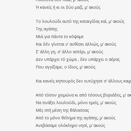
Ή κανείς ή κι οι δύο μαζί, μ’ ακούς
Το λουλούδι αυτό της καταιγίδας καί, μ’ ακούς
Της αγάπης
Μιά για πάντα το κόψαμε
Και δέν γίνεται ν’ ανθίσει αλλιώς, μ’ ακούς
Σ’ άλλη γη, σ’ άλλο αστέρι, μ’ ακούς
Δεν υπάρχει τό χώμα , δεν υπάρχει ο αέρας
Που αγγίξαμε, ο ίδιος, μ’ ακούς
Και κανείς κηπουρός δεν ευτύχησε σ’ άλλους και
Από τόσον χειμώνα κι από τόσους βοριάδες, μ’ α
Να τινάξει λουλούδι, μόνο εμείς, μ’ ακούς
Μές στή μέση της θάλασσας
Από το μόνο θέλημα της αγάπης, μ’ ακούς
Ανεβάσαμε ολόκληρο νησί, μ’ ακούς