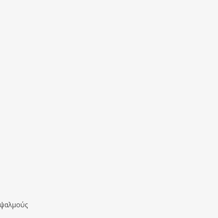
ς ψαλμούς