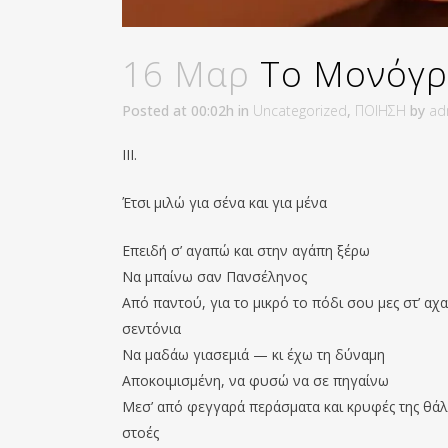
16 Μαρ
Το Μονόγρ
Posted at 00:02h
in
Uncategorized
,
ΠΟΙΗΣΗ
by
ad
ΙΙΙ.
Έτσι μιλώ για σένα και για μένα
Επειδή σ’ αγαπώ και στην αγάπη ξέρω
Να μπαίνω σαν Πανσέληνος
Από παντού, για το μικρό το πόδι σου μες στ’ αχ
σεντόνια
Να μαδάω γιασεμιά — κι έχω τη δύναμη
Αποκοιμισμένη, να φυσώ να σε πηγαίνω
Μεσ’ από φεγγαρά περάσματα και κρυφές της θά
στοές