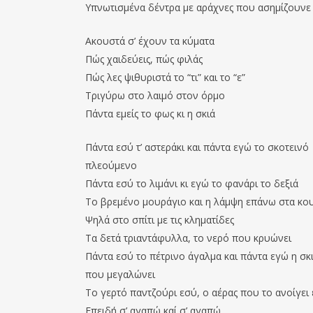
Υπνωτισμένα δέντρα με αράχνες που ασημίζουνε
Ακουστά σ’ έχουν τα κύματα
Πώς χαιδεύεις, πώς φιλάς
Πώς λες ψιθυριστά το “τι” και το “ε”
Τριγύρω στο λαιμό στον όρμο
Πάντα εμείς το φως κι η σκιά
Πάντα εσύ τ’ αστεράκι και πάντα εγώ το σκοτεινό
πλεούμενο
Πάντα εσύ το λιμάνι κι εγώ το φανάρι το δεξιά
Το βρεμένο μουράγιο και η λάμψη επάνω στα κο
Ψηλά στο σπίτι με τις κληματίδες
Τα δετά τριαντάφυλλα, το νερό που κρυώνει
Πάντα εσύ το πέτρινο άγαλμα και πάντα εγώ η σκ
που μεγαλώνει
Το γερτό παντζούρι εσύ, ο αέρας που το ανοίγει
Επειδή σ’ αγαπώ καί σ’ αγαπώ