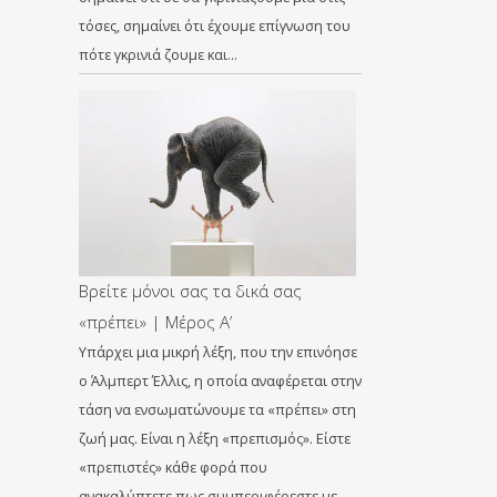
τόσες, σημαίνει ότι έχουμε επίγνωση του
πότε γκρινιά ζουμε και…
Βρείτε μόνοι σας τα δικά σας
«πρέπει» | Μέρος Α’
Υπάρχει μια μικρή λέξη, που την επινόησε
ο Άλμπερτ Έλλις, η οποία αναφέρεται στην
τάση να ενσωματώνουμε τα «πρέπει» στη
ζωή μας. Είναι η λέξη «πρεπισμός». Είστε
«πρεπιστές» κάθε φορά που
ανακαλύπτετε πως συμπεριφέρεστε με