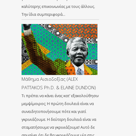
καλύτερης επικοινωνίας με τους άλλους.
Την ίδια συμπεριφορά…
Μάθημα Αισιοδοξίας (ALEX
PATTAKOS Ph.D. & ELAINE DUNDON)
Τι πρέπει να κάνει ένας κατ’ εξακολούθησιν
μεμψίμοιρος; Η πρώτη δουλειά είναι να
συνειδητοποιήσουμε πότε και γιατί
γκρινιάζουμε. Η δεύτερη δουλειά είναι να
σταματήσουμε να γκρινιάζουμε! Αυτό δε
σημαίνει ότι δε θα γκρινιάζουμε μία στις