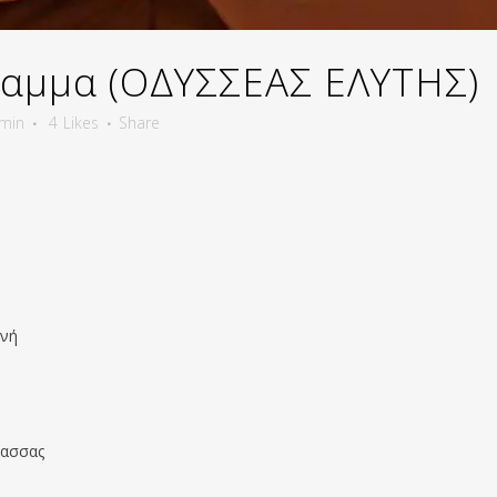
αμμα (ΟΔΥΣΣΕΑΣ ΕΛΥΤΗΣ)
min
4
Likes
Share
ανή
λασσας