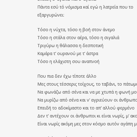
Πάντα εσύ τό νόμισμα καί εγώ η λατρεία που το
εξαργυρώνει:
Τόσο η νύχτα, τόσο η βοή στον άνεμο
Τόσο η στάλα στον αέρα, τόσο η σιγαλιά
Τριγύρω η θάλασσα η δεσποτική
Καμάρα τ’ ουρανού με τ’ άστρα
Τόσο η ελάχιστη σου αναπνοή
Που πια δεν έχω τίποτε άλλο
Μες στους τέσσερις τοίχους, το ταβάνι, το πάτωμ
Να φωνάζω από σένα και να με χτυπά η φωνή μ
Να μυρίζω από σένα και ν’ αγριεύουν οι άνθρωπο
Επειδή το αδοκίμαστο και το απ’ αλλού φερμένο
Δεν τ’ αντέχουν οι άνθρωποι κι είναι νωρίς, μ’ ακ
Είναι νωρίς ακόμη μες στον κόσμο αυτόν αγάπη 