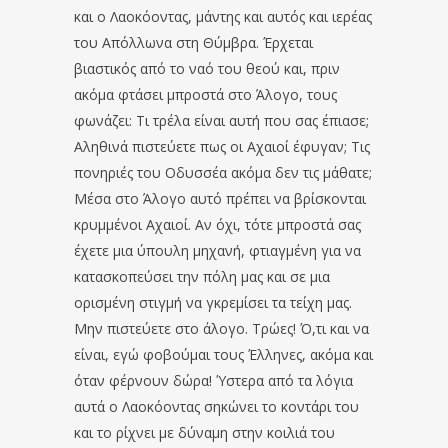
και ο Λαοκόοντας, μάντης και αυτός και ιερέας
του Απόλλωνα στη Θύμβρα. Έρχεται
βιαστικός από το ναό του θεού και, πριν
ακόμα φτάσει μπροστά στο Άλογο, τους
φωνάζει: Τι τρέλα είναι αυτή που σας έπιασε;
Αληθινά πιστεύετε πως οι Αχαιοί έφυγαν; Τις
πονηριές του Οδυσσέα ακόμα δεν τις μάθατε;
Μέσα στο Άλογο αυτό πρέπει να βρίσκονται
κρυμμένοι Αχαιοί. Αν όχι, τότε μπροστά σας
έχετε μια ύπουλη μηχανή, φτιαγμένη για να
κατασκοπεύσει την πόλη μας και σε μια
ορισμένη στιγμή να γκρεμίσει τα τείχη μας.
Μην πιστεύετε στο άλογο. Τρώες! Ό,τι και να
είναι, εγώ φοβούμαι τους Έλληνες, ακόμα και
όταν φέρνουν δώρα! Ύστερα από τα λόγια
αυτά ο Λαοκόοντας σηκώνει το κοντάρι του
και το ρίχνει με δύναμη στην κοιλιά του