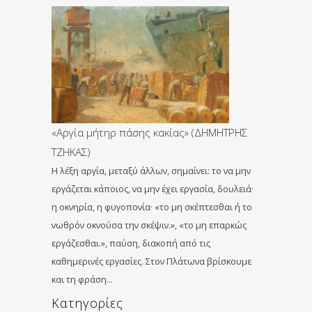
«Αργία μήτηρ πάσης κακίας» (ΔΗΜΗΤΡΗΣ
ΤΖΗΚΑΣ)
Η λέξη αργία, μεταξύ άλλων, σημαίνει: το να μην
εργάζεται κάποιος, να μην έχει εργασία, δουλειά·
η οκνηρία, η φυγοπονία· «το μη σκέπτεσθαι ή το
νωθρόν οκνούσα την σκέψιν.», «το μη επαρκώς
εργάζεσθαι.», παύση, διακοπή από τις
καθημερινές εργασίες. Στον Πλάτωνα βρίσκουμε
και τη φράση…
Kατηγορίες