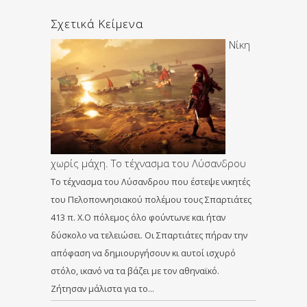
Σχετικά Κείμενα
Νίκη
χωρίς μάχη. Το τέχνασμα του Λύσανδρου
Το τέχνασμα του Λύσανδρου που έστεψε νικητές
του Πελοποννησιακού πολέμου τους Σπαρτιάτες
413 π. Χ.O πόλεµος όλο φούντωνε και ήταν
δύσκολο να τελειώσει. Oι Σπαρτιάτες πήραν την
απόφαση να δηµιουργήσουν κι αυτοί ισχυρό
στόλο, ικανό να τα βάζει µε τον αθηναϊκό.
Ζήτησαν µάλιστα για το…