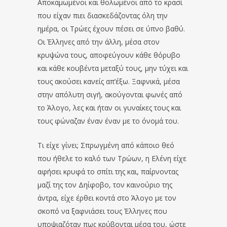
Αποκαμωμένοι και θολωμένοι από το κρασί
που είχαν πιει διασκεδάζοντας όλη την
ημέρα, οι Τρώες έχουν πέσει σε ύπνο βαθύ.
Οι Έλληνες από την άλλη, μέσα στον
κρυψώνα τους, αποφεύγουν κάθε θόρυβο
και κάθε κουβέντα μεταξύ τους, μην τύχει και
τους ακούσει κανείς απ’έξω. Ξαφνικά, μέσα
στην απόλυτη σιγή, ακούγονται φωνές από
το Άλογο, λες και ήταν οι γυναίκες τους και
τους φώναζαν έναν έναν με το όνομά του.
Τι είχε γίνει; Σπρωγμένη από κάποιο θεό
που ήθελε το καλό των Τρώων, η Ελένη είχε
αφήσει κρυφά το σπίτι της και, παίρνοντας
μαζί της τον Δηίφοβο, τον καινούριο της
άντρα, είχε έρθει κοντά στο Άλογο με τον
σκοπό να ξαφνιάσει τους Έλληνες που
υποψιαζόταν πως κρύβονται μέσα του, ώστε