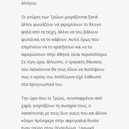
Αλόγου.
Οι γνώμες των Τρώων μοιράζονται ξανά·
άλλοι φωνάζουν να γκρεμίσουν το Άλογο
ψηλά από τα τείχη, άλλοι να του βάλουν
φωτιά και να το κάψουν. Αυτοί όμως που
επιμένουν να το κρατήσουν και να το
αφιερώσουν στην Αθηνά, είναι περισσότεροι.
Σε λίγη ώρα, άλλωστε, ο τραγικός θάνατος
του Λαοκόοντα θα τους έδινε να πιστέψουν
πως ο ιερέας του Απόλλωνα είχε λαθευτεί
στα προγνωστικά του.
Την ώρα που οι Τρώες, συνεπαρμένοι από
χαρά, γιορτάζουν τη σωτηρία τους, ο
Λαοκόοντας με τους δυο γιους του και άλλον
κόσμο πρόσφερε στην ακρογιαλιά θυσία
έναν ταύρο στον Ποσειδώνα. Ξαφνικά