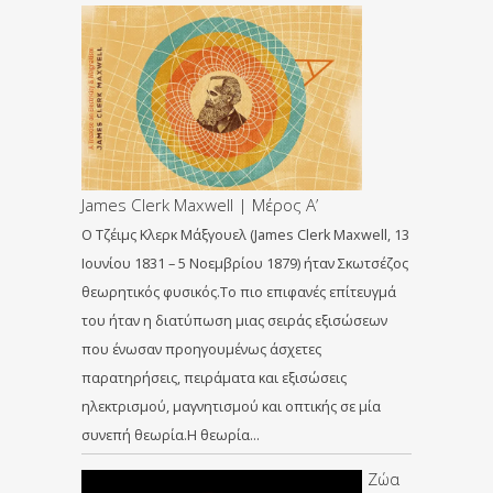
James Clerk Maxwell | Μέρος Α’
Ο Τζέιμς Κλερκ Μάξγουελ (James Clerk Maxwell, 13
Ιουνίου 1831 – 5 Νοεμβρίου 1879) ήταν Σκωτσέζος
θεωρητικός φυσικός.Το πιο επιφανές επίτευγμά
του ήταν η διατύπωση μιας σειράς εξισώσεων
που ένωσαν προηγουμένως άσχετες
παρατηρήσεις, πειράματα και εξισώσεις
ηλεκτρισμού, μαγνητισμού και οπτικής σε μία
συνεπή θεωρία.Η θεωρία…
Ζώα