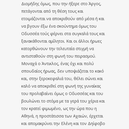
Διομήδης όμως, που την ήξερε στο Άργος,
πετάγονται από τη θέση τους και
ετοιμάζονται να αποκριθούν από μέσα ή και
να βγουν έξω ένα σκούντημα όμως του
Οδυσσέα τούς φέρνει στα συγκαλά τους και
ξανακάθονται αμίλητοι. Και οι άλλοι ήρωες
κατορθώνουν την τελευταία στιγμή να
αντισταθούν στη φωνή του πειρασμού.
Μοναχά ο Άντικλος, ένας όχι και πολύ
σπουδαίος ήρωας, δεν υποψιάζεται το κακό
και, στην ξεροκεφαλιά του, θέλει σώνει και
καλό να αποκριθεί στη φωνή της γυναίκας
του προλαβαίνει όμως ο Οδυσσέας και του
βουλώνει το στόμα με τα γερά του χέρια και
τον κρατεί φιμωμένο, ως την ώρα που η
Αθηνά, η προστάτισσα των Αχαιών, έρχεται
και απομακρύνει την Ελένη και τον Δηίφοβο