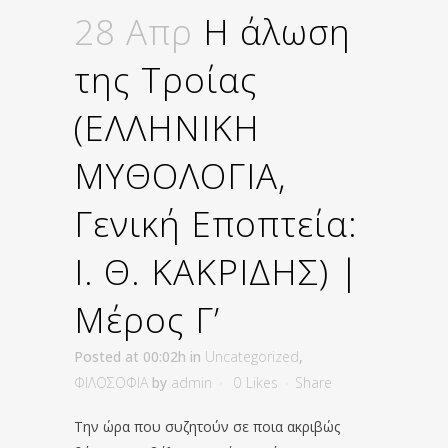
28 Απρ
Η άλωση
της Τροίας
(ΕΛΛΗΝΙΚΗ
ΜΥΘΟΛΟΓΙΑ,
Γενική Εποπτεία:
Ι. Θ. ΚΑΚΡΙΔΗΣ) |
Μέρος Γ’
Posted at 00:02h
in
Uncategorized
,
ΦΙΛΟΣΟΦΙΑ
by
admin
0
Likes
Share
Την ώρα που συζητούν σε ποια ακριβώς