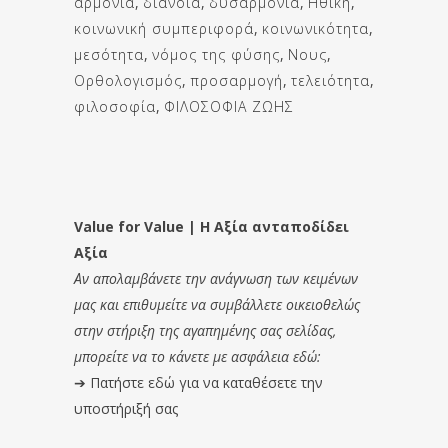
αρμονία
,
διάνοια
,
δυσαρμονία
,
Ηθική
,
κοινωνική συμπεριφορά
,
κοινωνικότητα
,
μεσότητα
,
νόμος της φύσης
,
Νους
,
Ορθολογισμός
,
προσαρμογή
,
τελειότητα
,
φιλοσοφία
,
ΦΙΛΟΣΟΦΙΑ ΖΩΗΣ
Value for Value | Η Αξία ανταποδίδει
Αξία
Αν απολαμβάνετε την ανάγνωση των κειμένων
μας και επιθυμείτε να συμβάλλετε οικειοθελώς
στην στήριξη της αγαπημένης σας σελίδας,
μπορείτε να το κάνετε με ασφάλεια εδώ:
➔
Πατήστε εδώ για να καταθέσετε την
υποστήριξή σας