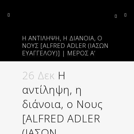
Η ΑΝΤΊΛΗΨΗ, Η ΔΙΆΝΟΙΑ, Ο
ΝΟΥΣ [ALFRED ADLER (ΙΑΣΩΝ
ΕΥΑΓΓΕΛΟΥ)] | ΜΈΡΟΣ Α’
26 Δεκ
Η
αντίληψη, η
διάνοια, ο Νους
[ALFRED ADLER
(ΙΑΣΩΝ