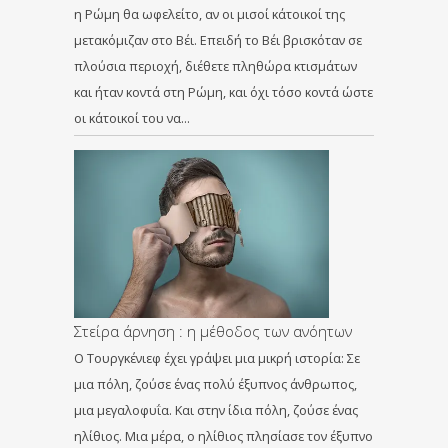
η Ρώμη θα ωφελείτο, αν οι μισοί κάτοικοί της
μετακόμιζαν στο Βέι. Επειδή το Βέι βρισκόταν σε
πλούσια περιοχή, διέθετε πληθώρα κτισμάτων
και ήταν κοντά στη Ρώμη, και όχι τόσο κοντά ώστε
οι κάτοικοί του να…
Στείρα άρνηση : η μέθοδος των ανόητων
Ο Τουργκένιεφ έχει γράψει μια μικρή ιστορία: Σε
μια πόλη, ζούσε ένας πολύ έξυπνος άνθρωπος,
μια μεγαλοφυΐα. Και στην ίδια πόλη, ζούσε ένας
ηλίθιος. Μια μέρα, ο ηλίθιος πλησίασε τον έξυπνο