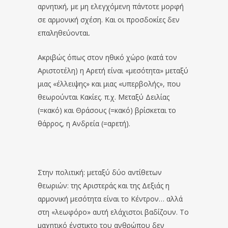
αρνητική, με μη ελεγχόμενη πάντοτε μορφή
σε αρμονική σχέση. Και οι προσδοκίες δεν
επαληθεύονται.
Ακριβώς όπως στον ηθικό χώρο (κατά τον
Αριστοτέλη) η Αρετή είναι «μεσότητα» μεταξύ
μιας «έλλειψης» και μιας «υπερβολής», που
θεωρούνται Κακίες. π.χ. Μεταξύ Δειλίας
(=κακό) και Θράσους (=κακό) βρίσκεται το
θάρρος, η Ανδρεία (=αρετή).
Στην πολιτική: μεταξύ δύο αντίθετων
θεωριών: της Αριστεράς και της Δεξιάς η
αρμονική μεσότητα είναι το Κέντρον… αλλά
στη «λεωφόρο» αυτή ελάχιστοι βαδίζουν. Το
μαχητικό ένστικτο του ανθρώπου δεν