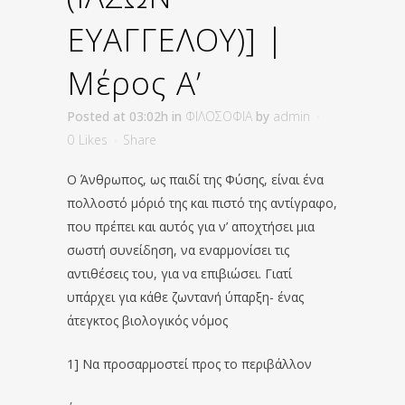
ΕΥΑΓΓΕΛΟΥ)] |
Μέρος Α’
Posted at 03:02h
in
ΦΙΛΟΣΟΦΙΑ
by
admin
0
Likes
Share
Ο Άνθρωπος, ως παιδί της Φύσης, είναι ένα
πολλοστό μόριό της και πιστό της αντίγραφο,
που πρέπει και αυτός για ν’ αποχτήσει μια
σωστή συνείδηση, να εναρμονίσει τις
αντιθέσεις του, για να επιβιώσει. Γιατί
υπάρχει για κάθε ζωντανή ύπαρξη- ένας
άτεγκτος βιολογικός νόμος
1] Να προσαρμοστεί προς το περιβάλλον