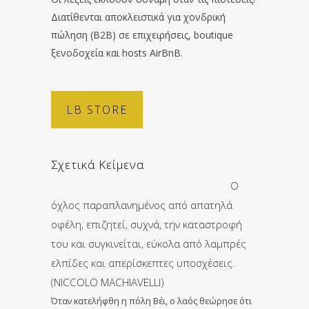
Διατίθενται αποκλειστικά για χονδρική
πώληση (B2B) σε επιχειρήσεις, boutique
ξενοδοχεία και hosts AirBnB.
LB STORE
Σχετικά Κείμενα
O
όχλος παραπλανημένος από απατηλά
οφέλη, επιζητεί, συχνά, την καταστροφή
του και συγκινείται, εύκολα από λαμπρές
ελπίδες και απερίσκεπτες υποσχέσεις.
(NICCOLO MACHIAVELLI)
Όταν κατελήφθη η πόλη Βέι, ο λαός θεώρησε ότι