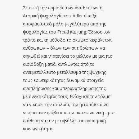
Σε αυτή την αρμονία των αντιθέσεων η
Ατομική ψυχολογία του Adler έπαιξε
αποφασιστικό ρόλο μεγαλύτερο από της
ψυχολογίας του Freud και Jung. Έδωσε τον
τρόπο και τη μέθοδο το σκυφτό κεφάλι των
ανθρώπων – όλων των αντ θρώπων- να
σηκωθεί και ν’ ατενίσει το μέλλον με μια πιο
αισιόδοξη ματιά, αντλώντας από το
ανεκμετάλλευτο μετάλλευμα της ψυχικής
τους εσωτερικότητας δυναμικά στοιχεία
αναπλήρωσης και υπεραναπλήρωσης της
μειονεκτικότητάς τους. Ενίσχυσε την τόλμη
να νικήσει την ατολμία, την ηττοπάθεια να
νικήσει τον φόβο και την αντικοινωνική προ-
διάθεση να την μεταβάλλει σε αγαπητική
κοινωνικότητα.