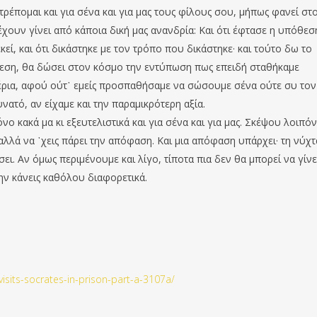
ντρέπομαι και για σένα και για μας τους φίλους σου, μήπως φανεί στ
χουν γίνει από κάποια δική μας ανανδρία: Και ότι έφτασε η υπόθεσ
εί, και ότι δικάστηκε με τον τρόπο που δικάστηκε· και τούτο δω το
θεση, θα δώσει στον κόσμο την εντύπωση πως επειδή σταθήκαμε
 χέρια, αφού ούτ᾽ εμείς προσπαθήσαμε να σώσουμε σένα ούτε συ τον
ατό, αν είχαμε και την παραμικρότερη αξία.
ο κακά μα κι εξευτελιστικά και για σένα και για μας. Σκέψου λοιπόν
 αλλά να ᾽χεις πάρει την απόφαση. Και μια απόφαση υπάρχει· τη νύχτ
ει. Αν όμως περιμένουμε και λίγο, τίποτα πια δεν θα μπορεί να γίνε
ην κάνεις καθόλου διαφορετικά.
visits-socrates-in-prison-part-a-3107a/