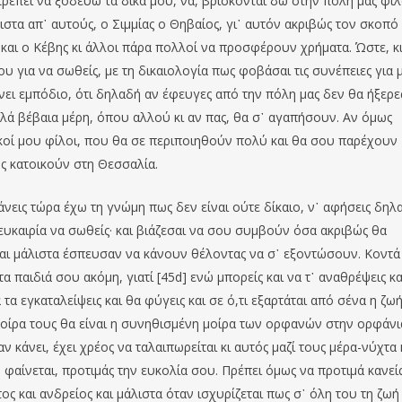
πρέπει να ξοδεύω τα δικά μου, νά, βρίσκονται δω στην πόλη μας φίλ
στα απ᾽ αυτούς, ο Σιμμίας ο Θηβαίος, γι᾽ αυτόν ακριβώς τον σκοπό 
η και ο Κέβης κι άλλοι πάρα πολλοί να προσφέρουν χρήματα. Ώστε, κ
υ για να σωθείς, με τη δικαιολογία πως φοβάσαι τις συνέπειες για μ
ίνει εμπόδιο, ότι δηλαδή αν έφευγες από την πόλη μας δεν θα ήξερε
πολλά βέβαια μέρη, όπου αλλού κι αν πας, θα σ᾽ αγαπήσουν. Αν όμως
ικοί μου φίλοι, που θα σε περιποιηθούν πολύ και θα σου παρέχουν
υς κατοικούν στη Θεσσαλία.
άνεις τώρα έχω τη γνώμη πως δεν είναι ούτε δίκαιο, ν᾽ αφήσεις δηλ
 ευκαιρία να σωθείς· και βιάζεσαι να σου συμβούν όσα ακριβώς θα
 και μάλιστα έσπευσαν να κάνουν θέλοντας να σ᾽ εξοντώσουν. Κοντά
 παιδιά σου ακόμη, γιατί [45d] ενώ μπορείς και να τ᾽ αναθρέψεις κα
α εγκαταλείψεις και θα φύγεις και σε ό,τι εξαρτάται από σένα η ζω
η μοίρα τους θα είναι η συνηθισμένη μοίρα των ορφανών στην ορφάνι
 αν κάνει, έχει χρέος να ταλαιπωρείται κι αυτός μαζί τους μέρα-νύχτα 
φαίνεται, προτιμάς την ευκολία σου. Πρέπει όμως να προτιμά κανεί
ς και ανδρείος και μάλιστα όταν ισχυρίζεται πως σ᾽ όλη του τη ζωή