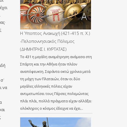
οι
έχει
ι
ας·
ς
Η Ύποπτος Ανακωχή (421-415 π. Χ.)
-Πελοποννησιακός Πόλεμος
(ΔΗΜΗΤΡΗΣ Ι. ΚΥΡΤΑΤΑΣ)
Το 431 η μεγάλη αναμέτρηση ανάμεσα στη
Σπάρτη και την Αθήνα ήταν πλέον
αδή
αναπόφευκτη. Σαράντα οκτώ χρόνια μετά
τη μάχη των Πλαταιών, όταν οι δύο
 σ᾽
μεγάλες ελληνικές πόλεις είχαν
ι να
αντιμετωπίσει τους Πέρσες πολεμώντας
ή
πλάι πλάι, πολλά πράγματα είχαν αλλάξει·
α
ολόκληρος ο κόσμος έδειχνε να έχει…
και
ς