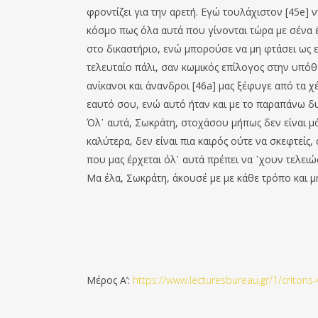
φροντίζει για την αρετή. Εγώ τουλάχιστον [45e] 
κόσμο πως όλα αυτά που γίνονται τώρα με σένα έ
στο δικαστήριο, ενώ μπορούσε να μη φτάσει ως εκ
τελευταίο πάλι, σαν κωμικός επίλογος στην υπό
ανίκανοι και άνανδροι [46a] μας ξέφυγε από τα
εαυτό σου, ενώ αυτό ήταν και με το παραπάνω δυν
Όλ᾽ αυτά, Σωκράτη, στοχάσου μήπως δεν είναι μόν
καλύτερα, δεν είναι πια καιρός ούτε να σκεφτείς,
που μας έρχεται όλ᾽ αυτά πρέπει να ᾽χουν τελειώσ
Μα έλα, Σωκράτη, άκουσέ με με κάθε τρόπο και μ
Μέρος Α’:
https://www.lecturesbureau.gr/1/critons-