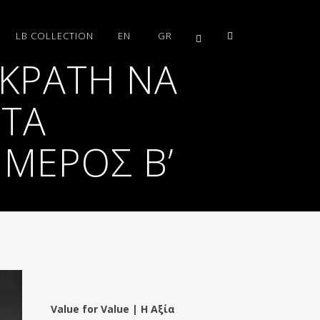
LB COLLECTION
EN
GR
ΩΚΡΑΤΗ ΝΑ
 ΤΑ
 ΜΈΡΟΣ Β’
Value for Value | Η Αξία