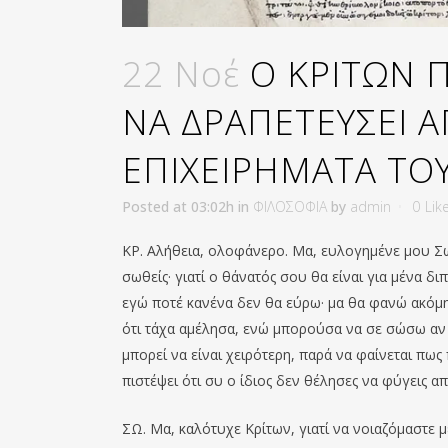
22 Νοέ
Ο ΚΡΙΤΩΝ 
ΝΑ ΔΡΑΠΕΤΕΥΣΕΙ Α
ΕΠΙΧΕΙΡΗΜΑΤΑ ΤΟΥ
Posted at 03:02h
in
ΦΙΛΟΣΟΦΙΑ
by
admin
0
Lik
ΚΡ. Αλήθεια, ολοφάνερο. Μα, ευλογημένε μου Σωκρ
σωθείς· γιατί ο θάνατός σου θα είναι για μένα 
εγώ ποτέ κανένα δεν θα εύρω· μα θα φανώ ακόμη 
ότι τάχα αμέλησα, ενώ μπορούσα να σε σώσω αν 
μπορεί να είναι χειρότερη, παρά να φαίνεται πως
πιστέψει ότι συ ο ίδιος δεν θέλησες να φύγεις α
ΣΩ. Μα, καλότυχε Κρίτων, γιατί να νοιαζόμαστε 