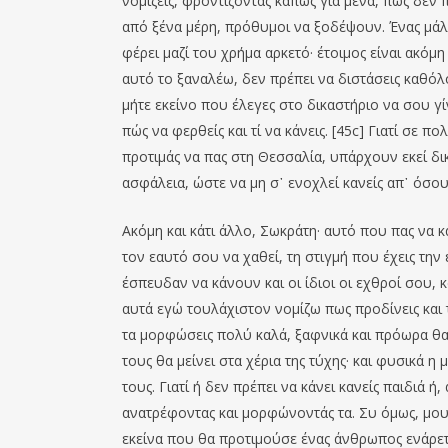
νομίζεις, φροντίζοντας κάπως για μένα, πως δεν 
από ξένα μέρη, πρόθυμοι να ξοδέψουν. Ένας μάλι
φέρει μαζί του χρήμα αρκετό· έτοιμος είναι ακόμ
αυτό το ξαναλέω, δεν πρέπει να διστάσεις καθόλο
μήτε εκείνο που έλεγες στο δικαστήριο να σου γ
πώς να φερθείς και τί να κάνεις. [45c] Γιατί σε 
προτιμάς να πας στη Θεσσαλία, υπάρχουν εκεί δ
ασφάλεια, ώστε να μη σ᾽ ενοχλεί κανείς απ᾽ όσο
Ακόμη και κάτι άλλο, Σωκράτη· αυτό που πας να κ
τον εαυτό σου να χαθεί, τη στιγμή που έχεις την
έσπευδαν να κάνουν και οι ίδιοι οι εχθροί σου,
αυτά εγώ τουλάχιστον νομίζω πως προδίνεις και τα
τα μορφώσεις πολύ καλά, ξαφνικά και πρόωρα θα τ
τους θα μείνει στα χέρια της τύχης· και φυσικά 
τους. Γιατί ή δεν πρέπει να κάνει κανείς παιδιά ή,
ανατρέφοντας και μορφώνοντάς τα. Συ όμως, μου 
εκείνα που θα προτιμούσε ένας άνθρωπος ενάρετο