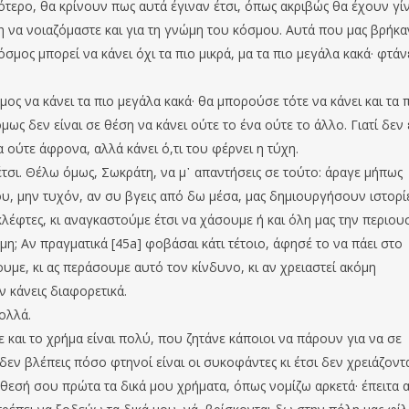
τερο, θα κρίνουν πως αυτά έγιναν έτσι, όπως ακριβώς θα έχουν γίν
κη να νοιαζόμαστε και για τη γνώμη του κόσμου. Αυτά που μας βρήκα
μος μπορεί να κάνει όχι τα πιο μικρά, μα τα πιο μεγάλα κακά· φτάν
ς να κάνει τα πιο μεγάλα κακά· θα μπορούσε τότε να κάνει και τα 
ως δεν είναι σε θέση να κάνει ούτε το ένα ούτε το άλλο. Γιατί δεν 
ούτε άφρονα, αλλά κάνει ό,τι του φέρνει η τύχη.
έτσι. Θέλω όμως, Σωκράτη, να μ᾽ απαντήσεις σε τούτο: άραγε μήπως
ου, μην τυχόν, αν συ βγεις από δω μέσα, μας δημιουργήσουν ιστορίε
έφτες, κι αναγκαστούμε έτσι να χάσουμε ή και όλη μας την περιουσ
η; Αν πραγματικά [45a] φοβάσαι κάτι τέτοιο, άφησέ το να πάει στο
ουμε, κι ας περάσουμε αυτό τον κίνδυνο, κι αν χρειαστεί ακόμη
ν κάνεις διαφορετικά.
πολλά.
τε και το χρήμα είναι πολύ, που ζητάνε κάποιοι να πάρουν για να σε
ν βλέπεις πόσο φτηνοί είναι οι συκοφάντες κι έτσι δεν χρειάζοντα
άθεσή σου πρώτα τα δικά μου χρήματα, όπως νομίζω αρκετά· έπειτα 