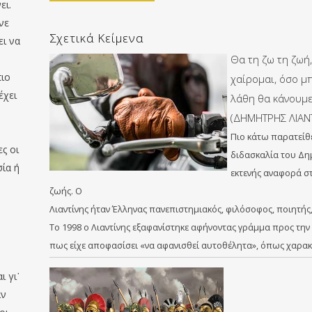
ει.
νε
Σχετικά Κείμενα
ει να
Θα τη ζω τη ζωή
πιο
χαίρομαι, όσο μπ
έχει
λάθη θα κάνουμε
(ΔΗΜΗΤΡΗΣ ΛΙΑΝ
Πιο κάτω παρατεί
ς οι
διδασκαλία του Δημ
ία ή
εκτενής αναφορά σ
ζωής. Ο
Λιαντίνης ήταν Έλληνας πανεπιστημιακός, φιλόσοφος, ποιητής
Το 1998 ο Λιαντίνης εξαφανίστηκε αφήνοντας γράμμα προς την
πως είχε αποφασίσει «να αφανισθεί αυτοθέλητα», όπως χαρα
ι γι᾽
αν