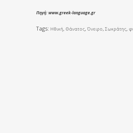
Πηγή: www.greek-language.gr
Tags:
Ηθική
,
Θάνατος
,
Όνειρο
,
Σωκράτης
,
φ
Επόμενο Κείμενο
Αόρατο Μπλε: Το Χρώμα Π
Δουν Οι Αρχαίοι
Η ιστορία του «μπλε που είναι 
το 1858 όταν ο Άγγλος αξιωμα
...