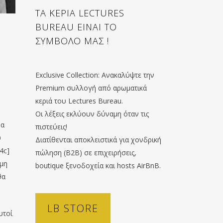
ΤΑ ΚΕΡΙΑ LECTURES
BUREAU ΕΙΝΑΙ ΤΟ
ΣΥΜΒΟΛΟ ΜΑΣ !
Exclusive Collection: Ανακαλύψτε την
Premium συλλογή από αρωματικά
κεριά του Lectures Bureau.
Οι λέξεις εκλύουν δύναμη όταν τις
να
πιστεύεις!
υ
Διατίθενται αποκλειστικά για χονδρική
4c]
πώληση (B2B) σε επιχειρήσεις,
ώμη
boutique ξενοδοχεία και hosts AirBnB.
θα
LB STORE
υτοί