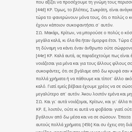
που αξίζει να προσέχουμε τη γνώμη τους περισσό
[44d] ΚΡ. Όμως, το βλέπεις, Σωκράτη, είναι ανάγ
τώρα το φανερώνουν μόνα τους, ότι ο πολύς ο κόσ
έχουν κάποιον συκοφαντήσει σ᾽ αυτόν.
ΣΩ. Μακάρι, Κρίτων, να μπορούσε ο πολύς ο κόσμο
μεγάλα καλά, κι όλα θα ήταν όμορφα έτσι. Τώρα όμ
τη δύναμη να κάνει έναν άνθρωπο ούτε σώφρονα 
[44e] ΚΡ. Καλά αυτά, ας παραδεχτούμε πως είναι 
νοιάζεσαι για μένα και για τους άλλους φίλους σ
συκοφάντες, ότι σε βγάλαμε από δω κρυφά σαν κλ
πολλά χρήματα ή να πάθουμε και τίποτ᾽ άλλο ακόμ
καλό. Γιατί εμείς βέβαια έχουμε χρέος να σε σώσ
μεγαλύτερο απ᾽ αυτόν. Άκου λοιπόν εμένα και μη
ΣΩ. Και γι᾽ αυτά νοιάζομαι, Κρίτων, και γι᾽ άλλα 
ΚΡ. Ε, λοιπόν, ούτε κι αυτά να φοβάσαι· γιατί ού
βγάλουν από δω μέσα και να σε σώσουν. Έπειτα δε
αυτούς πολλά χρήματα; [45b] Και συ έχεις στη δι