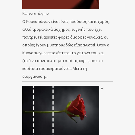
Κυανοπώγων
Ο Κυανοπώγων είναι ένας πλούσιος και ισχυρός,
αλλά τρομακτικά άσχημος, ευγενής που έχει
παντρευτεί αρκετές φορές όμορφες γυναίκες, οι
οποίες έχουν μυστηριωδώς εξαφανιστεί. Όταν ο
Κυανοπώγων επισκέπτεται το γείτονά του και
ζητά να παντρευτεί μια από τις κόρες του, τα
κορίτσια τρομοκρατούνται. Μετά τη
διοργάνωση…
Η