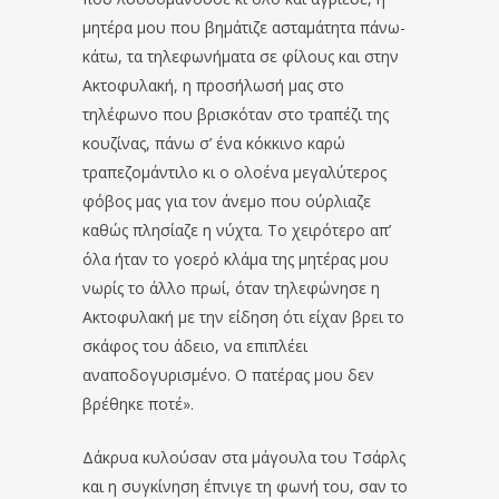
μητέρα μου που βημάτιζε ασταμάτητα πάνω-
κάτω, τα τηλεφωνήματα σε φίλους και στην
Ακτοφυλακή, η προσήλωσή μας στο
τηλέφωνο που βρισκόταν στο τραπέζι της
κουζίνας, πάνω σ’ ένα κόκκινο καρώ
τραπεζομάντιλο κι ο ολοένα μεγαλύτερος
φόβος μας για τον άνεμο που ούρλιαζε
καθώς πλησίαζε η νύχτα. Το χειρότερο απ’
όλα ήταν το γοερό κλάμα της μητέρας μου
νωρίς το άλλο πρωί, όταν τηλεφώνησε η
Ακτοφυλακή με την είδηση ότι είχαν βρει το
σκάφος του άδειο, να επιπλέει
αναποδογυρισμένο. Ο πατέρας μου δεν
βρέθηκε ποτέ».
Δάκρυα κυλούσαν στα μάγουλα του Τσάρλς
και η συγκίνηση έπνιγε τη φωνή του, σαν το