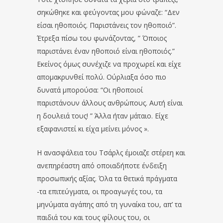
σηκώθηκε και φεύγοντας μου φώναζε: “Δεν
είσαι ηθοποιός. Παριστάνεις τον ηθοποιό”.
Έτρεξα πίσω του φωνάζοντας, ” Όποιος
παριστάνει έναν ηθοποιό είναι ηθοποιός.”
Εκείνος όμως συνέχιζε να προχωρεί και είχε
απομακρυνθεί πολύ. Ούρλιαξα όσο πιο
δυνατά μπορούσα: “Οι ηθοποιοί
παριστάνουν άλλους ανθρώπους. Αυτή είναι
η δουλειά τους! ” Άλλα ήταν μάταιο. Είχε
εξαφανιστεί κι είχα μείνει μόνος ».
Η ανασφάλεια του Τσάρλς έμοιαζε στέρεη και
ανεπηρέαστη από οποιαδήποτε ένδειξη
προσωπικής αξίας. Όλα τα θετικά πράγματα
-τα επιτεύγματα, οι προαγωγές του, τα
μηνύματα αγάπης από τη γυναίκα του, απ’ τα
παιδιά του και τους φίλους του, οι