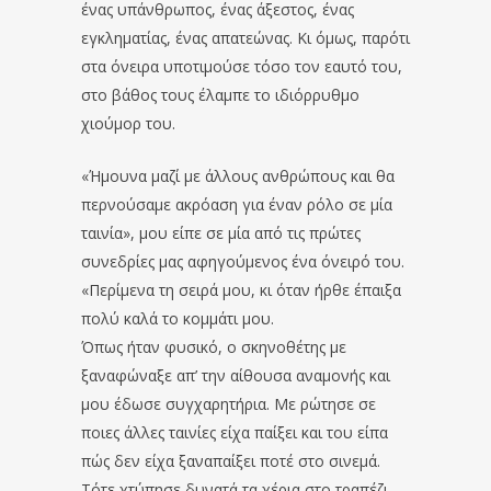
ένας υπάνθρωπος, ένας άξεστος, ένας
εγκληματίας, ένας απατεώνας. Κι όμως, παρότι
στα όνειρα υποτιμούσε τόσο τον εαυτό του,
στο βάθος τους έλαμπε το ιδιόρρυθμο
χιούμορ του.
«Ήμουνα μαζί με άλλους ανθρώπους και θα
περνούσαμε ακρόαση για έναν ρόλο σε μία
ταινία», μου είπε σε μία από τις πρώτες
συνεδρίες μας αφηγούμενος ένα όνειρό του.
«Περίμενα τη σειρά μου, κι όταν ήρθε έπαιξα
πολύ καλά το κομμάτι μου.
Όπως ήταν φυσικό, ο σκηνοθέτης με
ξαναφώναξε απ’ την αίθουσα αναμονής και
μου έδωσε συγχαρητήρια. Με ρώτησε σε
ποιες άλλες ταινίες είχα παίξει και του είπα
πώς δεν είχα ξαναπαίξει ποτέ στο σινεμά.
Τότε χτύπησε δυνατά τα χέρια στο τραπέζι,