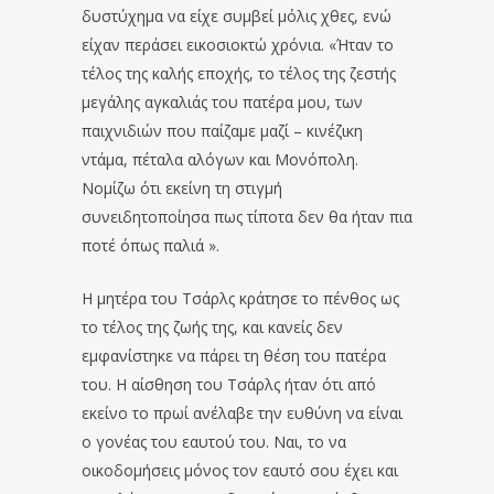
δυστύχημα να είχε συμβεί μόλις χθες, ενώ
είχαν περάσει εικοσιοκτώ χρόνια. «Ήταν το
τέλος της καλής εποχής, το τέλος της ζεστής
μεγάλης αγκαλιάς του πατέρα μου, των
παιχνιδιών που παίζαμε μαζί – κινέζικη
ντάμα, πέταλα αλόγων και Μονόπολη.
Νομίζω ότι εκείνη τη στιγμή
συνειδητοποίησα πως τίποτα δεν θα ήταν πια
ποτέ όπως παλιά ».
Η μητέρα του Τσάρλς κράτησε το πένθος ως
το τέλος της ζωής της, και κανείς δεν
εμφανίστηκε να πάρει τη θέση του πατέρα
του. Η αίσθηση του Τσάρλς ήταν ότι από
εκείνο το πρωί ανέλαβε την ευθύνη να είναι
ο γονέας του εαυτού του. Ναι, το να
οικοδομήσεις μόνος τον εαυτό σου έχει και