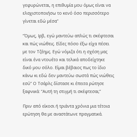
γεφυρώνεται, η επιθυμία μου όμως είναι να
ελαχιστοποιήσω το κενό όσο περισσότερο
γίνεται εδώ μέσα”
“Όμως, Ιρβ, εγώ μαντεύω απλώς τι σκέφτεσαι
και πώς νιώθεις. Είδες πόσο έξω είχα πέσει
με τον Τζέημς. Εγώ νόμιζα ότι η σχέση μας
είναι ένα ντουέτο και τελικά αποδείχτηκε
δικό μου σόλο. Είμαι βέβαιος πως το ίδιο
κάνω κι εδώ δεν μαντεύω σωστά πώς νιώθεις
εσύ” Ο Τσάρλς δίστασε κι έπειτα ρώτησε
ξαφνικά: “Αυτή τη στιγμή τι σκέφτεσαι;”
Πριν από είκοσι ή τριάντα χρόνια μια τέτοια
ερώτηση θα με αναστάτωνε πραγματικά.