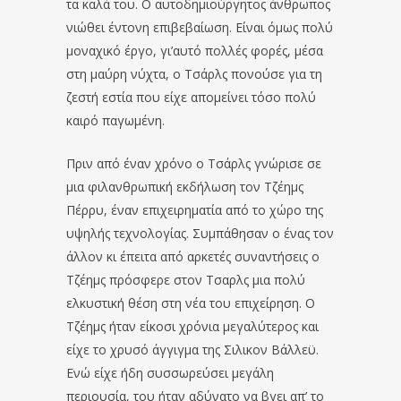
τα καλά του. Ο αυτοδημιούργητος άνθρωπος
νιώθει έντονη επιβεβαίωση. Είναι όμως πολύ
μοναχικό έργο, γι’αυτό πολλές φορές, μέσα
στη μαύρη νύχτα, ο Τσάρλς πονούσε για τη
ζεστή εστία που είχε απομείνει τόσο πολύ
καιρό παγωμένη.
Πριν από έναν χρόνο ο Τσάρλς γνώρισε σε
μια φιλανθρωπική εκδήλωση τον Τζέημς
Πέρρυ, έναν επιχειρηματία από το χώρο της
υψηλής τεχνολογίας. Συμπάθησαν ο ένας τον
άλλον κι έπειτα από αρκετές συναντήσεις ο
Τζέημς πρόσφερε στον Τσαρλς μια πολύ
ελκυστική θέση στη νέα του επιχείρηση. Ο
Τζέημς ήταν είκοσι χρόνια μεγαλύτερος και
είχε το χρυσό άγγιγμα της Σιλικον Βάλλεϋ.
Ενώ είχε ήδη συσσωρεύσει μεγάλη
περιουσία, του ήταν αδύνατο να βγει απ’ το