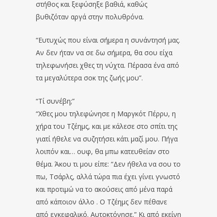
στήθος και ξεφύσηξε βαθιά, καθώς
βυθιζόταν αργά στην πολυθρόνα.
“Ευτυχώς που είναι σήμερα η συνάντησή μας.
Αν δεν ήταν να σε δω σήμερα, θα σου είχα
τηλεφωνήσει χθες τη νύχτα. Πέρασα ένα από
τα μεγαλύτερα σοκ της ζωής μου”.
“Τί συνέβη;”
“Χθες μου τηλεφώνησε η Μαργκότ Πέρρυ, η
χήρα του Τζέημς, και με κάλεσε στο σπίτι της
γιατί ήθελε να συζητήσει κάτι μαζί μου. Πήγα
λοιπόν και… ουφ, θα μπω κατευθείαν στο
θέμα. Άκου τι μου είπε: “Δεν ήθελα να σου το
πω, Τσάρλς, αλλά τώρα πια έχει γίνει γνωστό
και προτιμώ να το ακούσεις από μένα παρά
από κάποιον άλλο . Ο Τζέημς δεν πέθανε
από εγκεφαλικό. Αυτοκτόνησε.” Κι από εκείνη