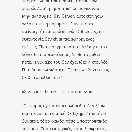
μπόρεσε να αυτοκτονήσει , τότε κι εγώ
μπορώ. Αυτή η προοπτική με συγκλόνισε.
Μην ανησυχείς, δεν θέλω ν’αυτοκτονήσω
αλλά η σκέψη παραμένει. ” Αν μπόρεσε
εκείνος, τότε μπορώ κι εγώ. Ο θάνατος, η
αυτοκτονία δεν είναι πια αφηρημένες
σκέψεις. Είναι πραγματικότητα. Αλλά για ποιο
λόγο; Γιατί αυτοκτόνησε; Δε θα το μάθω
ποτέ. Η γυναίκα του δεν έχει ιδέα ή έτσι λέει.
Είπε ότι αιφνιδιάστηκε. Πρέπει να δεχτώ πως
δε θα το μάθω ποτέ.”
«Συνέχισε, Τσάρλς. Πες μου τα όλα».
“Ο κόσμος έχει γυρίσει ανάποδα. Δεν ξέρω
πια τι είναι πραγματικό. Ο Τζέημς ήταν τόσο
δυνατός, τόσο ικανός, τόσο υποστηρικτικός
μαζί μου. Τόσο στοργικός, τόσο διακριτικός