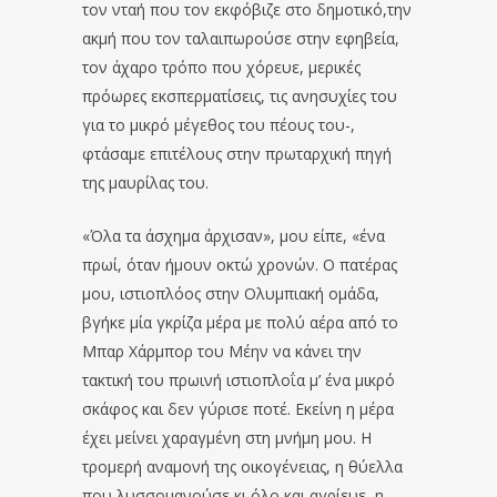
τον νταή που τον εκφόβιζε στο δημοτικό,την
ακμή που τον ταλαιπωρούσε στην εφηβεία,
τον άχαρο τρόπο που χόρευε, μερικές
πρόωρες εκσπερματίσεις, τις ανησυχίες του
για το μικρό μέγεθος του πέους του-,
φτάσαμε επιτέλους στην πρωταρχική πηγή
της μαυρίλας του.
«Όλα τα άσχημα άρχισαν», μου είπε, «ένα
πρωί, όταν ήμουν οκτώ χρονών. Ο πατέρας
μου, ιστιοπλόος στην Ολυμπιακή ομάδα,
βγήκε μία γκρίζα μέρα με πολύ αέρα από το
Μπαρ Χάρμπορ του Μέην να κάνει την
τακτική του πρωινή ιστιοπλοΐα μ’ ένα μικρό
σκάφος και δεν γύρισε ποτέ. Εκείνη η μέρα
έχει μείνει χαραγμένη στη μνήμη μου. Η
τρομερή αναμονή της οικογένειας, η θύελλα
που λυσσομανούσε κι όλο και αγρίευε, η