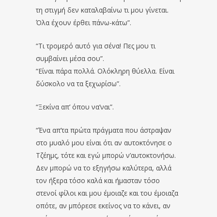
τη στιγμή δεν καταλαβαίνω τι μου γίνεται.
Όλα έχουν έρθει πάνω-κάτω”.
“Τι τρομερό αυτό για σένα! Πες μου τι
συμβαίνει μέσα σου”.
“Είναι πάρα πολλά. Ολόκληρη θύελλα. Είναι
δύσκολο να τα ξεχωρίσω”.
“Ξεκίνα απ’ όπου να’ναι”.
“Ένα απ’τα πρώτα πράγματα που άστραψαν
στο μυαλό μου είναι ότι αν αυτοκτόνησε ο
Τζέημς, τότε και εγώ μπορώ ν’αυτοκτονήσω.
Δεν μπορώ να το εξηγήσω καλύτερα, αλλά
τον ήξερα τόσο καλά και ήμασταν τόσο
στενοί φίλοι και μου έμοιαζε και του έμοιαζα
οπότε, αν μπόρεσε εκείνος να το κάνει, αν