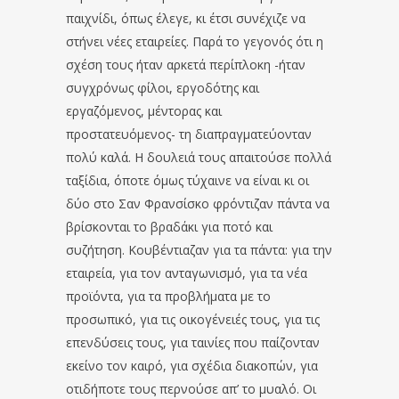
παιχνίδι, όπως έλεγε, κι έτσι συνέχιζε να
στήνει νέες εταιρείες. Παρά το γεγονός ότι η
σχέση τους ήταν αρκετά περίπλοκη -ήταν
συγχρόνως φίλοι, εργοδότης και
εργαζόμενος, μέντορας και
προστατευόμενος- τη διαπραγματεύονταν
πολύ καλά. Η δουλειά τους απαιτούσε πολλά
ταξίδια, όποτε όμως τύχαινε να είναι κι οι
δύο στο Σαν Φρανσίσκο φρόντιζαν πάντα να
βρίσκονται το βραδάκι για ποτό και
συζήτηση. Κουβέντιαζαν για τα πάντα: για την
εταιρεία, για τον ανταγωνισμό, για τα νέα
προϊόντα, για τα προβλήματα με το
προσωπικό, για τις οικογένειές τους, για τις
επενδύσεις τους, για ταινίες που παίζονταν
εκείνο τον καιρό, για σχέδια διακοπών, για
οτιδήποτε τους περνούσε απ’ το μυαλό. Οι