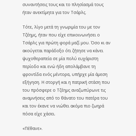
συναντήσεις τους και το πλησίασμά τους
ήταν ανεκτίμητα για τον Τσάρλς.
Τότε, λίγο μετά τη γνωριμία του με τον
Τζέημς, ήταν που είχε επικοινωνήσει ο
Τσάρλς για πρώτη φορά μαζί μου. Όσο κι αν
ακούγεται παράδοξο ότι ζήτησε να κάνει
ψυχοθεραπεία σε μία πολύ ευχάριστη
περίοδο και ενώ ήδη απολάμβανε τη
φροντίδα ενός μέντορα, υπήρχε μία άμεση
εξήγηση. Η στοργή και η πατρική στάση που
του πρόσφερε ο Τζέημς αναζωπύρωνε τις
αναμνήσεις από το θάνατο του πατέρα του
και τον έκανε να νιώθει ακόμα πιο ζωηρά
πόσα είχε χάσει.
«Πέθανε».