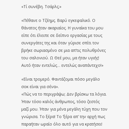
«Τί συνέβη. Τσάρλς;»
«Πέθανε ο Τζέημς. Βαρύ εγκεφαλικό. Ο
θάνατος ήταν ακαριαίος. Η γυναίκα του μου
είπε ότι έλειπε σε δείπνο εργασίας με τους
συνεργάτες της και όταν γύρισε σπίτι τον
βρήκε σωριασμένο σε μια απ’τις πολυθρόνες
του σαλονιού. Ω Θεέ μου, μα ήταν υγιής!
Αυτό ήταν εντελώς… εντελώς αναπάντεχο!»
«Είναι τρομερό. Φαντάζομαι πόσο μεγάλο
σοκ είναι για σένα».
«Πώς να το περιγράψω; Δεν βρίσκω τα λόγια.
Ήταν τόσο καλός άνθρωπος, τόσο ζεστός
μαζί μου. Ήταν για μένα μεγάλη τύχη που τον
γνώρισα. Το ξέρα! Το ‘ξέρα απ’ την αρχή πως
παραήταν ωραίο όλο αυτό για να κρατήσει!