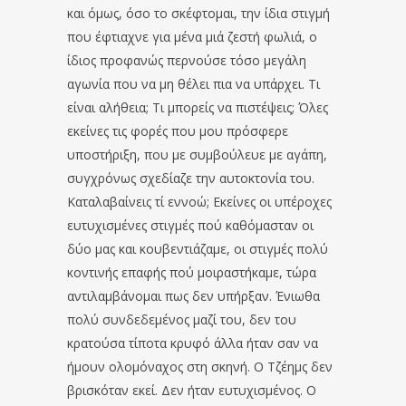
και όμως, όσο το σκέφτομαι, την ίδια στιγμή
που έφτιαχνε για μένα μιά ζεστή φωλιά, ο
ίδιος προφανώς περνούσε τόσο μεγάλη
αγωνία που να μη θέλει πια να υπάρχει. Τι
είναι αλήθεια; Τι μπορείς να πιστέψεις; Όλες
εκείνες τις φορές που μου πρόσφερε
υποστήριξη, που με συμβούλευε με αγάπη,
συγχρόνως σχεδίαζε την αυτοκτονία του.
Καταλαβαίνεις τί εννοώ; Εκείνες οι υπέροχες
ευτυχισμένες στιγμές πού καθόμασταν οι
δύο μας και κουβεντιάζαμε, οι στιγμές πολύ
κοντινής επαφής πού μοιραστήκαμε, τώρα
αντιλαμβάνομαι πως δεν υπήρξαν. Ένιωθα
πολύ συνδεδεμένος μαζί του, δεν του
κρατούσα τίποτα κρυφό άλλα ήταν σαν να
ήμουν ολομόναχος στη σκηνή. Ο Τζέημς δεν
βρισκόταν εκεί. Δεν ήταν ευτυχισμένος. Ο