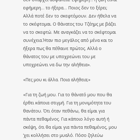
εφήμερη… το ήξερα… Ποιος δεν το ξέρει;
Αλλά ποτέ δεν το σκεφτόμουν. Δεν ήθελα να
το σκέφτομαι. Ο θάνατος του Τζέημς με βάζει
να το σκεφτώ. Με αναγκάζει να το σκέφτομαι
συνέχεια.Ήταν πιο μεγάλος από μένα και το
ήξερα πως θα πέθαινε πρώτος. Αλλά ο
θάνατος του με υποχρεώνει του με
υποχρεώνει να δω την αλήθεια».
«Πες μου κι άλλα. Ποια αλήθεια;»
«Για τη ζωή μου. Για το θάνατό μου που θα
έρθει κάποια στιγμή. Για τη μονιμότητα του
θανάτου. Ότι όταν πεθάνω, θα είμαι για
πάντα πεθαμένος. Για κάποιο λόγο αυτή ή
σκέψη, ότι θα είμαι για πάντα πεθαμένος, μου
’χει κολλήσει στο μυαλό. Πόσο ζηλεύω