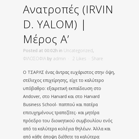
Ανατροπές (IRVIN
D. YALOM) |
Μέρος Α’
Posted at 00:02h
in
Uncategorized
,
ΦΙΛΟΣΟΦΙΑ
by
admin
2
Likes
Share
Ο ΤΣΑΡΛΣ ένας άντρας ευχάριστος στην όψη,
στέλεχος επιχείρησης, είχε το καλύτερο
υπόβαθρο: εξαιρετική εκπαίδευση στο
Andover, στο Harvard και στο Harvard
Business School- παππού και πατέρα
επιτυχημένους τραπεζίτες- και μητέρα
πρόεδρο του διοικητικού συμβουλίου ενός
από τα καλύτερα κολέγια θηλέων. Άλλα και
από κάθε άποψη διέθετε τα καλύτερα: