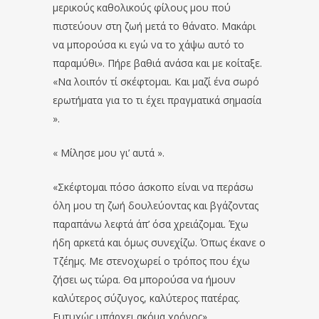
μερικούς καθολικούς φίλους μου πού
πιστεύουν στη ζωή μετά το θάνατο. Μακάρι
να μπορούσα κι εγώ να το χάψω αυτό το
παραμύθι». Πήρε βαθιά ανάσα και με κοίταξε.
«Να λοιπόν τί σκέφτομαι. Και μαζί ένα σωρό
ερωτήματα για το τι έχει πραγματικά σημασία
».
« Μίλησε μου γι’ αυτά ».
«Σκέφτομαι πόσο άσκοπο είναι να περάσω
όλη μου τη ζωή δουλεύοντας και βγάζοντας
παραπάνω λεφτά άπ’ όσα χρειάζομαι. Έχω
ήδη αρκετά και όμως συνεχίζω. Όπως έκανε ο
Τζέημς. Με στενοχωρεί ο τρόπος που έχω
ζήσει ως τώρα. Θα μπορούσα να ήμουν
καλύτερος σύζυγος, καλύτερος πατέρας.
Ευτυχώς υπάρχει ακόμα χρόνος».