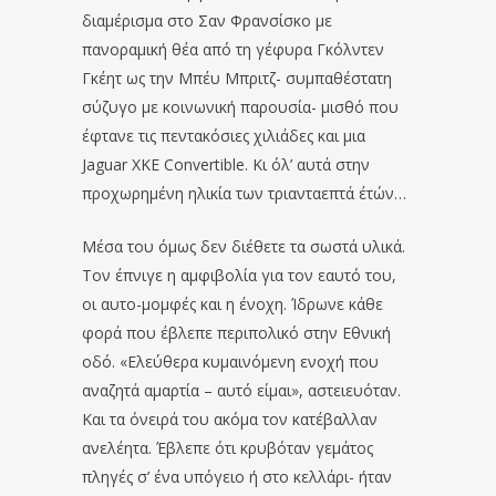
διαμέρισμα στο Σαν Φρανσίσκο με
πανοραμική θέα από τη γέφυρα Γκόλντεν
Γκέητ ως την Μπέυ Μπριτζ- συμπαθέστατη
σύζυγο με κοινωνική παρουσία- μισθό που
έφτανε τις πεντακόσιες χιλιάδες και μια
Jaguar ΧΚΕ Convertible. Κι όλ’ αυτά στην
προχωρημένη ηλικία των τριανταεπτά έτών…
Μέσα του όμως δεν διέθετε τα σωστά υλικά.
Τον έπνιγε η αμφιβολία για τον εαυτό του,
οι αυτο-μομφές και η ένοχη. Ίδρωνε κάθε
φορά που έβλεπε περιπολικό στην Εθνική
οδό. «Ελεύθερα κυμαινόμενη ενοχή που
αναζητά αμαρτία – αυτό είμαι», αστειευόταν.
Και τα όνειρά του ακόμα τον κατέβαλλαν
ανελέητα. Έβλεπε ότι κρυβόταν γεμάτος
πληγές σ’ ένα υπόγειο ή στο κελλάρι- ήταν