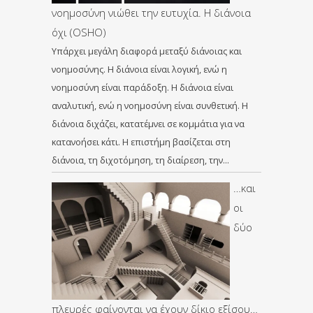
νοημοσύνη νιώθει την ευτυχία. Η διάνοια
όχι (OSHO)
Υπάρχει μεγάλη διαφορά μεταξύ διάνοιας και
νοημοσύνης. Η διάνοια είναι λογική, ενώ η
νοημοσύνη είναι παράδοξη. Η διάνοια είναι
αναλυτική, ενώ η νοημοσύνη είναι συνθετική. Η
διάνοια διχάζει, κατατέμνει σε κομμάτια για να
κατανοήσει κάτι. Η επιστήμη βασίζεται στη
διάνοια, τη διχοτόμηση, τη διαίρεση, την…
…και
οι
δύο
πλευρές φαίνονται να έχουν δίκιο εξίσου…