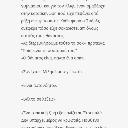
γυμνασίου, και για τον Κλιφ, έναν ομαδάρχη
στην κατασκήνωση πού είχε πεθάνει από
ρήξη ανευρύσματος. Κάθε φορά ο Τσάρλς
ανέφερε πόσο είχε σοκαριστεί απ’ όλους
αυτούς τους θανάτους.
«Ας διερευνήσουμε τούτο το σοκ». πρότεινα.
“Ποια είναι τα συστατικά του;”
«Ο θάνατος είναι πάντα ένα σοκ».
«Συνέχισε. Μίλησέ μου γι’ αυτό».
«Είναι αυτονόητο».
«Βάλ’το σε λέξεις».
«Ένα τσακ κι ή ζωή εξαφανίζεται. Έτσι απλά.
Δεν υπάρχει μέρος να κρυφτείς. Πουθενά
δεν υπάρχει ασφάλεια. Εφήμερη… η ζωή είναι