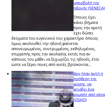
υπερβολή της
ηδονής (SENECA)
Όποιος έχει
κάνει βήματα
προς την αρετή
έχει δώσει
δείγματα του ευγενικού του χαρακτήρα· όποιος
όμως ακολουθεί την ηδονή φαίνεται
απονευρωμένος, συντριμμένος, εκθηλυμένος,
επιρρεπής προς την ακολασία, εκτός πια αν
κάποιος του μάθει να ξεχωρίζει τις ηδονές, έτσι
ώστε να ξέρει ποιες από αυτές βρίσκονται…
Δεν ήταν αυτή η
πρόθεση της
φύσης, να
φτιάξει ένα
ρομπότ από σένα
(OSHO)