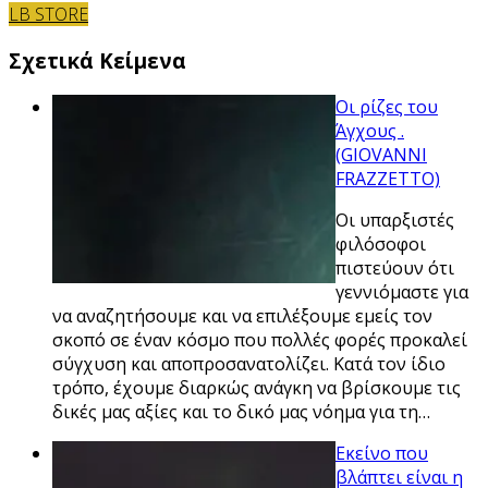
LB STORE
Σχετικά Κείμενα
Οι ρίζες του
Άγχους .
(GIOVANNI
FRAZZETTO)
Οι υπαρξιστές
φιλόσοφοι
πιστεύουν ότι
γεννιόμαστε για
να αναζητήσουμε και να επιλέξουμε εμείς τον
σκοπό σε έναν κόσμο που πολλές φορές προκαλεί
σύγχυση και αποπροσανατολίζει. Κατά τον ίδιο
τρόπο, έχουμε διαρκώς ανάγκη να βρίσκουμε τις
δικές μας αξίες και το δικό μας νόημα για τη…
Εκείνο που
βλάπτει είναι η