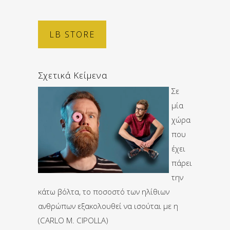
LB STORE
Σχετικά Κείμενα
Σε
μία
χώρα
που
έχει
πάρει
την
κάτω βόλτα, το ποσοστό των ηλίθιων
ανθρώπων εξακολουθεί να ισούται με η
(CARLO M. CIPOLLA)