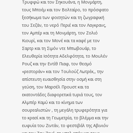
Τρυφφώ και τον Σηκουάνα, η Μονμάρτη,
τους Μποέμ και τον Βολταίρο, το πρόσφατο
ξεσήκωμα των φοιτητών και τη ζωγραφική
του Σεζάν, το νερό Περιέ και τον Λαγκρανς,
τον Αμπέρ και τη Μονμάρτη, τον Ζολιό
Κιουρί, και τον Μονέ και τα καφέ με τον
Σαρτρ και τη Σιμόν ντε Μπωβουάρ, το
Ελευθερία Ισότητα Αδελφότητα, το Μουλέν
Ρουζ και την Εντίθ Πιαφ, τον θεσμό
«ρεστοράν» και τον Τουλούζ Λωτρέκ,, την
απίστευτη ευαισθησία στην οσμή και στη
γεύση, τον Μαρσέλ Προυστ και τα
εκατοντάδες διαφορετικά τυριά τους, τον
Αλμπέρ Καμύ και το κίνημα των
σουρεαλιστών , τη μεγάλη τρυφερότητα για
το κρασί και τη Γεωμετρία, το βλέμμα και την
ευφυία του Ζιντάν, το φεστιβάλ της Αβινιόν