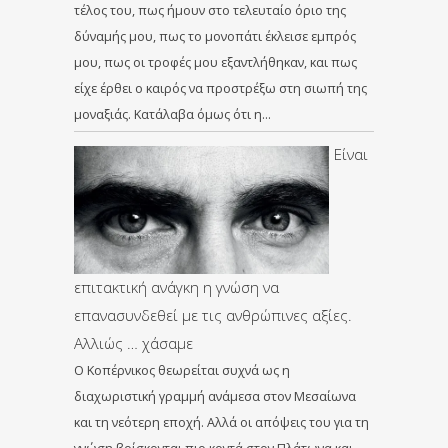
τέλος του, πως ήμουν στο τελευταίο όριο της
δύναμής μου, πως το μονοπάτι έκλεισε εμπρός
μου, πως οι τροφές μου εξαντλήθηκαν, και πως
είχε έρθει ο καιρός να προστρέξω στη σιωπή της
μοναξιάς. Κατάλαβα όμως ότι η…
Είναι
επιτακτική ανάγκη η γνώση να
επανασυνδεθεί με τις ανθρώπινες αξίες.
Αλλιώς … χάσαμε
Ο Κοπέρνικος θεωρείται συχνά ως η
διαχωριστική γραμμή ανάμεσα στον Μεσαίωνα
και τη νεότερη εποχή. Αλλά οι απόψεις του για τη