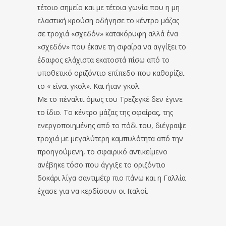
τέτοιο σημείο και με τέτοια γωνία που η μη
ελαστική κρούση οδήγησε το κέντρο μάζας
σε τροχιά «σχεδόν» κατακόρυφη αλλά ένα
«σχεδόν» που έκανε τη σφαίρα να αγγίξει το
έδαφος ελάχιστα εκατοστά πίσω από το
υποθετικό οριζόντιο επίπεδο που καθορίζει
το « είναι γκολ». Και ήταν γκολ.
Με το πέναλτι όμως του Τρεζεγκέ δεν έγινε
το ίδιο. Το κέντρο μάζας της σφαίρας, της
ενεργοποιημένης από το πόδι του, διέγραψε
τροχιά με μεγαλύτερη καμπυλότητα από την
προηγούμενη, το σφαιρικό αντικείμενο
ανέβηκε τόσο που άγγιξε το οριζόντιο
δοκάρι λίγα σαντιμέτρ πιο πάνω και η Γαλλία
έχασε για να κερδίσουν οι Ιταλοί.