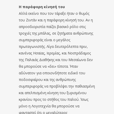
Η παράφορη κίνησή του
Αλλά εκείνο που τον τάραξε ήταν ο θυμός
του Ζιντάν και η παράφορη κίνησή του. Αν η
απροσδιοριστία παίζει βασικό ρόλο στις
τροχιές της μπάλας, σε ζητήματα ανθρώπινης
συμπεριφοράς είναι ο μεγάλος
πρωταγωνιστής. Λίγα δευτερόλεπτα πριν,
κανένας Ησαϊας, Ιερεμίας, και Νοστράδαμος
της Παλαιάς Διαθήκης και του Μεσαίωνα δεν
θα μπορούσε να «δει» τίποτα. Ήταν
αδύνατον για οποιονδήποτε ειδικό του
ποδοσφαίρου και της ανθρώπινης
συμπεριφοράς να προβλέψει την παθιασμένη
και απελπισμένη κίνηση του ξυρισμένου
κρανίου προς το στήθος του Ιταλού. Ίσως
μόνο η Λογοτεχνία θα μπορούσε να
φανταστεί ότι ο μεγαλύτερος