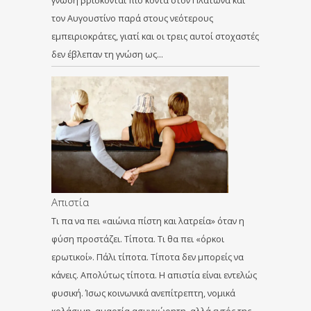
γνώση βρίσκονται πιο κοντά στον Πλάτωνα και
τον Αυγουστίνο παρά στους νεότερους
εμπειριοκράτες, γιατί και οι τρεις αυτοί στοχαστές
δεν έβλεπαν τη γνώση ως…
Απιστία
Τι πα να πει «αιώνια πίστη και λατρεία» όταν η
φύση προστάζει. Τίποτα. Τι θα πει «όρκοι
ερωτικοί». Πάλι τίποτα. Τίποτα δεν μπορείς να
κάνεις. Απολύτως τίποτα. Η απιστία είναι εντελώς
φυσική. Ίσως κοινωνικά ανεπίτρεπτη, νομικά