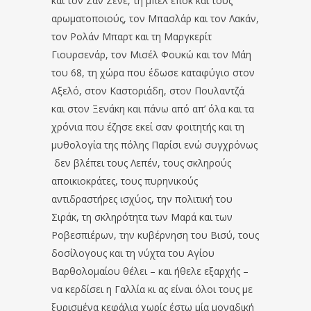
και τον Ζαν Ζενέ, τη μπελ επόκ και τους
αρωματοποιούς, τον Μπασλάρ και τον Λακάν,
τον Ρολάν Μπαρτ και τη Μαργκερίτ
Γιουρσενάρ, τον Μισέλ Φουκώ και τον Μάη
του 68, τη χώρα που έδωσε καταφύγιο στον
Αξελό, στον Καστοριάδη, στον Πουλαντζά
και στον Ξενάκη και πάνω από απ’ όλα και τα
χρόνια που έζησε εκεί σαν φοιτητής και τη
μυθολογία της πόλης Παρίσι ενώ συγχρόνως
δεν βλέπει τους Λεπέν, τους σκληρούς
αποικιοκράτες, τους πυρηνικούς
αντιδραστήρες ισχύος, την πολιτική του
Σιράκ, τη σκληρότητα των Μαρά και των
Ροβεσπιέρων, την κυβέρνηση του Βισύ, τους
δοσίλογους και τη νύχτα του Αγίου
Βαρθολομαίου θέλει – και ήθελε εξαρχής –
να κερδίσει η Γαλλία κι ας είναι όλοι τους με
ξυρισμένα κεφάλια χωρίς έστω μία μοναδική