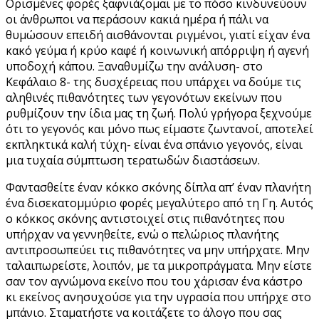
Ορισμένες φορές ξαφνιάζομαι με το πόσο κινδυνεύουν
οι άνθρωποι να περάσουν κακιά ημέρα ή πάλι να
θυμώσουν επειδή αισθάνονται ριγμένοι, γιατί είχαν ένα
κακό γεύμα ή κρύο καφέ ή κοινωνική απόρριψη ή αγενή
υποδοχή κάπου. Ξαναθυμίζω την ανάλυση- στο
Κεφάλαιο 8- της δυσχέρειας που υπάρχει να δούμε τις
αληθινές πιθανότητες των γεγονότων εκείνων που
ρυθμίζουν την ίδια μας τη ζωή. Πολύ γρήγορα ξεχνούμε
ότι το γεγονός και μόνο πως είμαστε ζωντανοί, αποτελεί
εκπληκτικά καλή τύχη- είναι ένα σπάνιο γεγονός, είναι
μια τυχαία σύμπτωση τερατωδών διαστάσεων.
Φαντασθείτε έναν κόκκο σκόνης δίπλα απ’ έναν πλανήτη
ένα δισεκατομμύριο φορές μεγαλύτερο από τη Γη. Αυτός
ο κόκκος σκόνης αντιστοιχεί στις πιθανότητες που
υπήρχαν να γεννηθείτε, ενώ ο πελώριος πλανήτης
αντιπροσωπεύει τις πιθανότητες να μην υπήρχατε. Μην
ταλαιπωρείστε, λοιπόν, με τα μικροπράγματα. Μην είστε
σαν τον αγνώμονα εκείνο που του χάρισαν ένα κάστρο
κι εκείνος ανησυχούσε για την υγρασία που υπήρχε στο
μπάνιο. Σταματήστε να κοιτάζετε το άλογο που σας