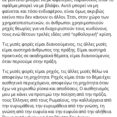
σφάλμα μπορεί να με βλάψει. Αυτό μπορεί να μη
φαίνεται και τόσο ενδιαφέρον, είναι όμως ακριβώς
εκείνο που δεν κάνουν οι άλλοι. Έτσι, στον χώρο των
χρηματοπιστωτικών, οι άνθρωποι χρησιμοποιούν
ρηχές θεωρίες για να διαχειριστούν τους κινδύνους
τους ενώ θέτουν τρελές ιδέες υπό “ορθολογική” κρίση.
Τις μισές φορές είμαι διανοούμενος, τις άλλες μισές
είμαι αυστηρά άνθρωπος της πράξης. Είμαι αυστηρά
πρακτικός σε ακαδημαϊκά θέματα, είμαι διανοούμενος
όταν περνούμε στην πράξη.
Τις μισές φορές είμαι ρηχός, τις άλλες μισές θέλω να
αποφεύγω τη ρηχότητα. Ρηχός είμαι όταν το θέμα έχει
αισθητικό περιεχόμενο, αποφεύγω τη ρηχότητα όταν
έχω να χειρισθώ ρίσκα και αποδόσεις. Ο αισθητισμός
μου με κάνει να προτιμώ την ποίηση από την πρόζα,
τους Έλληνες από τους Ρωμαίους, την καλλιέργεια από
την ευρυμάθεια, την ευρυμάθεια από την γνώση, τη
γνώση από την ευφυΐα και την ευφυΐα από την αλήθεια.