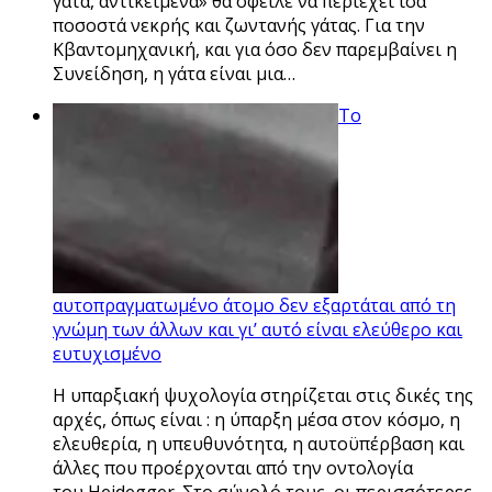
γάτα, αντικείμενα» θα όφειλε να περιέχει ίσα
ποσοστά νεκρής και ζωντανής γάτας. Για την
Κβαντομηχανική, και για όσο δεν παρεμβαίνει η
Συνείδηση, η γάτα είναι μια…
Το
αυτοπραγματωμένο άτομο δεν εξαρτάται από τη
γνώμη των άλλων και γι’ αυτό είναι ελεύθερο και
ευτυχισμένο
Η υπαρξιακή ψυχολογία στηρίζεται στις δικές της
αρχές, όπως είναι : η ύπαρξη μέσα στον κόσμο, η
ελευθερία, η υπευθυνότητα, η αυτοϋπέρβαση και
άλλες που προέρχονται από την οντολογία
του Heidegger. Στο σύνολό τους, οι περισσότερες