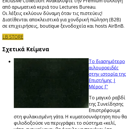
Exclusive Collection: Ανακαλύψτε την Premium συλλογή
από αρωματικά κεριά του Lectures Bureau.
Οι λέξεις εκλύουν δύναμη όταν τις πιστεύεις!
Διατίθενται αποκλειστικά για χονδρική πώληση (B2B)
σε επιχειρήσεις, boutique ξενοδοχεία και hosts AirBnB.
LB STORE
Σχετικά Κείμενα
Το διασημότερο
αιλουροειδές
στην ιστορία της
Επιστήμης |
Μέρος Γ’
Το μαγικό ραβδί
της Συνείδησης
Επιστρέφουμε
στη φυλακισμένη γάτα. Η κυματοσυνάρτηση που θα
φιλοδοξούσε να περιγράφει το σύστημα «κελί,