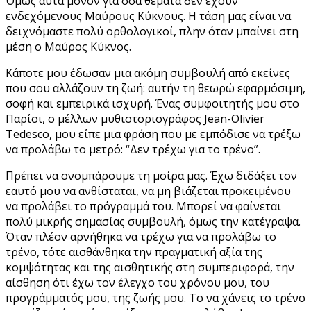
Όμως αυτά μόνον για όσα θέματα δεν έχουν
ενδεχόμενους Μαύρους Κύκνους. Η τάση μας είναι να
δειχνόμαστε πολύ ορθολογικοί, πλην όταν μπαίνει στη
μέση ο Μαύρος Κύκνος.
Κάποτε μου έδωσαν μια ακόμη συμβουλή από εκείνες
που σου αλλάζουν τη ζωή: αυτήν τη θεωρώ εφαρμόσιμη,
σοφή και εμπειρικά ισχυρή. Ένας συμφοιτητής μου στο
Παρίσι, ο μέλλων μυθιστοριογράφος Jean-Olivier
Tedesco, μου είπε μια φράση που με εμπόδισε να τρέξω
να προλάβω το μετρό: “Δεν τρέχω για το τρένο”.
Πρέπει να σνομπάρουμε τη μοίρα μας. Έχω διδάξει τον
εαυτό μου να ανθίσταται, να μη βιάζεται προκειμένου
να προλάβει το πρόγραμμά του. Μπορεί να φαίνεται
πολύ μικρής σημασίας συμβουλή, όμως την κατέγραψα.
Όταν πλέον αρνήθηκα να τρέχω για να προλάβω το
τρένο, τότε αισθάνθηκα την πραγματική αξία της
κομψότητας και της αισθητικής στη συμπεριφορά, την
αίσθηση ότι έχω τον έλεγχο του χρόνου μου, του
προγράμματός μου, της ζωής μου. Το να χάνεις το τρένο