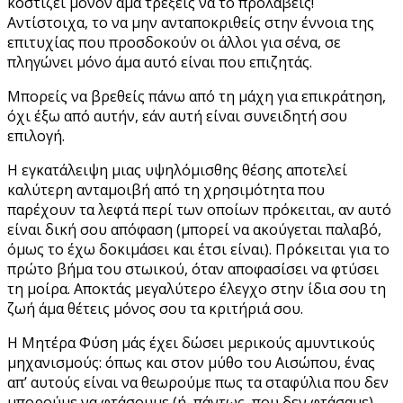
κοστίζει μόνον άμα τρέξεις να το προλάβεις!
Αντίστοιχα, το να μην ανταποκριθείς στην έννοια της
επιτυχίας που προσδοκούν οι άλλοι για σένα, σε
πληγώνει μόνο άμα αυτό είναι που επιζητάς.
Μπορείς να βρεθείς πάνω από τη μάχη για επικράτηση,
όχι έξω από αυτήν, εάν αυτή είναι συνειδητή σου
επιλογή.
Η εγκατάλειψη μιας υψηλόμισθης θέσης αποτελεί
καλύτερη ανταμοιβή από τη χρησιμότητα που
παρέχουν τα λεφτά περί των οποίων πρόκειται, αν αυτό
είναι δική σου απόφαση (μπορεί να ακούγεται παλαβό,
όμως το έχω δοκιμάσει και έτσι είναι). Πρόκειται για το
πρώτο βήμα του στωικού, όταν αποφασίσει να φτύσει
τη μοίρα. Αποκτάς μεγαλύτερο έλεγχο στην ίδια σου τη
ζωή άμα θέτεις μόνος σου τα κριτήριά σου.
Η Μητέρα Φύση μάς έχει δώσει μερικούς αμυντικούς
μηχανισμούς: όπως και στον μύθο του Αισώπου, ένας
απ’ αυτούς είναι να θεωρούμε πως τα σταφύλια που δεν
μπορούμε να φτάσουμε (ή, πάντως, που δεν φτάσαμε)