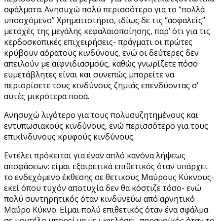
σφάλματα. Ανησυχώ πολύ περισσότερο για το “πολλά
υποσχόμενο” Χρηματιστήριο, ιδίως δε τις “ασφαλείς”
μετοχές της μεγάλης κεφαλαιοποίησης, παρ’ ότι για τις
κερδοσκοπικές επιχειρήσεις- πράγματι οι πρώτες
κρύβουν αόρατους κινδύνους, ενώ οι δεύτερες δεν
απειλούν με αιφνιδιασμούς, καθώς γνωρίζετε πόσο
ευμετάβλητες είναι και συνεπώς μπορείτε να
περιορίσετε τους κινδύνους ζημιάς επενδύοντας σ’
αυτές μικρότερα ποσά.
Ανησυχώ λιγότερο για τους πολυσυζητημένους και
εντυπωσιακούς κινδύνους, ενώ περισσότερο για τους
επικίνδυνους κρυφούς κινδύνους.
Εντέλει πρόκειται για έναν απλό κανόνα λήψεως
αποφάσεων: είμαι εξαιρετικά επιθετικός όταν υπάρχει
το ενδεχόμενο έκθεσης σε θετικούς Μαύρους Κύκνους-
εκεί όπου τυχόν αποτυχία δεν θα κόστιζε τόσο- ενώ
πολύ συντηρητικός όταν κινδυνεύω από αρνητικό
Μαύρο Κύκνο. Είμαι πολύ επιθετικός όταν ένα σφάλμα
σε μοντέλο μπορεί να με ωφελήσει, παρανοϊκός όταν το