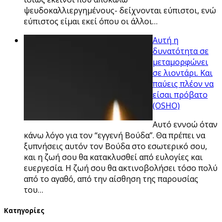
ψευδοκαλλιεργημένους- δείχνονται εύπιστοι, ενώ
εύπιστος είμαι εκεί όπου οι άλλοι…
Αυτή η
δυνατότητα σε
μεταμορφώνει
σε λιοντάρι. Και
παύεις πλέον να
είσαι πρόβατο
(OSHO)
Αυτό εννοώ όταν
κάνω λόγο για τον “εγγενή Βούδα”. Θα πρέπει να
ξυπνήσεις αυτόν τον Βούδα στο εσωτερικό σου,
και η ζωή σου θα κατακλυσθεί από ευλογίες και
ευεργεσία. Η ζωή σου θα ακτινοβολήσει τόσο πολύ
από το αγαθό, από την αίσθηση της παρουσίας
του…
Kατηγορίες