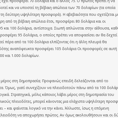
 έχει προσφέρει 70 δολάρια και ο άλλος 75. Ο πρώτος πρέπει ή να
οτεί και να υποστεί τη βέβαιη απώλεια των 70 δολαρίων (τα οποία
ε τη δεύτερη υψηλότερη προσφορά). Η αβεβαιότητα που σχετίζεται μ
η από τη βέβαιη απώλεια έτσι, προσφέρει 80 δολάρια και οι
5 και 100 δολάρια, αντίστοιχα. Σιωπή απλώνεται στην αίθουσα, κα
ροσφέρει 95 δολάρια, ο οποίος πρέπει να αποφασίσει αν θα δεχτεί
τεί πέρα από τα 100 δολάρια ελπίζοντας ότι η άλλη πλευρά θα
οδότης αναπόφευκτα προσφέρει 105 δολάρια Οι προσφορές σε αυτή 
0 και 1.000 δολαρίων.
 μέρος στη δημοπρασία; Προφανώς επειδή δελεάζονται από το
α. Όμως, γιατί συνεχίζουν να πλειοδοτούν πάνω από τα 100 δολάρ
ογικά. Στρατηγικά, μόλις κάποιος λάβει μέρος στη δημοπρασία του
ελικούς πλειοδότες, μπορεί κάνοντας μια ελάχιστα υψηλότερη προσ
 – και φαίνεται λογικό να την κάνει. Άλλωστε, ίσως η επόμενη
 πλειοδότη να αποχωρήσει πρώτος. Αν όμως ακολουθήσουν και οι δ