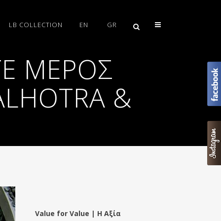
LB COLLECTION
EN
GR
ΤΕ ΜΈΡΟΣ
ALHOTRA &
Value for Value | Η Αξία