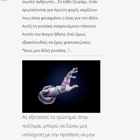
σωστό άνθρωπο… Σε κάθε ζευγάρι, όταν
ερωτεύονται για πρώτη φορά, νομίζουν
πως είναι φτιαγμένοι ο ένας για τον άλλο.
Αυτή τη γυναίκα ονειρευόμουν πάντοτε.
Αυτόν τον άντρα ήθελα. Εσύ όμως
εξακολουθείς να έχεις φαντασιώσεις:
“Ίσως μια άλλη γυναίκα…”…
Ας εξεταστεί το ερώτημα: όταν
πιέζομαι, μπορώ να δώσω μια
υπόσχεση με την πρόθεση να μηv