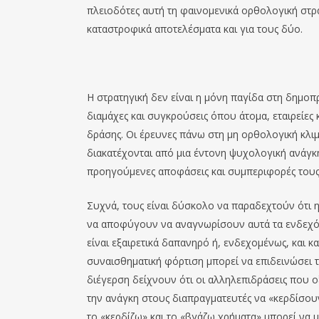
πλειοδότες αυτή τη φαινομενικά ορθολογική στρ
καταστροφικά αποτελέσματα και για τους δύο.
Η στρατηγική δεν είναι η μόνη παγίδα στη δημοπ
διαμάχες και συγκρούσεις όπου άτομα, εταιρείε
δράσης. Οι έρευνες πάνω στη μη ορθολογική κλι
διακατέχονται από μια έντονη ψυχολογική ανάγκη
προηγούμενες αποφάσεις και συμπεριφορές τους
Συχνά, τους είναι δύσκολο να παραδεχτούν ότι η 
να αποφύγουν να αναγνωρίσουν αυτά τα ενδεχόμε
είναι εξαιρετικά δαπανηρό ή, ενδεχομένως, και κ
συναισθηματική φόρτιση μπορεί να επιδεινώσει 
διέγερση δείχνουν ότι οι αλληλεπιδράσεις που
την ανάγκη στους διαπραγματευτές να «κερδίσου
το «κερδίζω» και το «βγάζω χρήματα» μπορεί να 