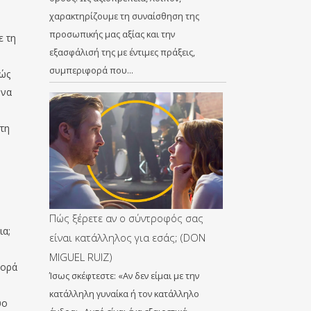
χαρακτηρίζουμε τη συναίσθηση της
προσωπικής μας αξίας και την
ε τη
εξασφάλισή της με έντιμες πράξεις,
συμπεριφορά που…
θώς
 να
τη
Πώς ξέρετε αν ο σύντροφός σας
ια;
είναι κατάλληλος για εσάς; (DON
MIGUEL RUIZ)
φορά
Ίσως σκέφτεστε: «Αν δεν είμαι με την
κατάλληλη γυναίκα ή τον κατάλληλο
ύο