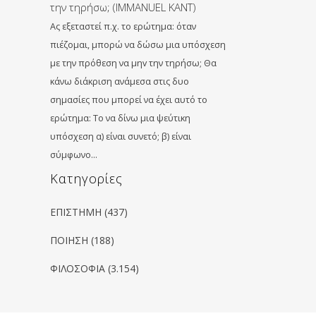
την τηρήσω; (IMMANUEL KANT)
Ας εξεταστεί π.χ. το ερώτημα: όταν
πιέζομαι, μπορώ να δώσω μια υπόσχεση
με την πρόθεση να μηv την τηρήσω; Θα
κάνω διάκριση ανάμεσα στις δυο
σημασίες που μπορεί να έχει αυτό το
ερώτημα: Το να δίνω μια ψεύτικη
υπόσχεση α) είναι συνετό; β) είναι
σύμφωνο…
Kατηγορίες
ΕΠΙΣΤΗΜΗ
(437)
ΠΟΙΗΣΗ
(188)
ΦΙΛΟΣΟΦΙΑ
(3.154)