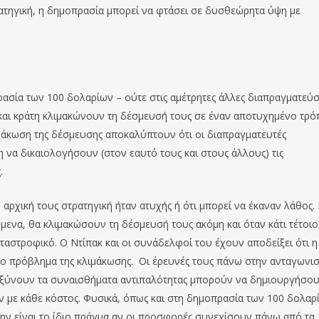
ατηγική, η δημοπρασία μπορεί να φτάσει σε δυσθεώρητα ύψη με
ρασία των 100 δολαρίων – ούτε στις αμέτρητες άλλες διαπραγματεύσ
ς και κράτη κλιμακώνουν τη δέσμευσή τους σε έναν αποτυχημένο τρό
μάκωση της δέσμευσης αποκαλύπτουν ότι οι διαπραγματευτές
 να δικαιολογήσουν (στον εαυτό τους και στους άλλους) τις
.
αρχική τους στρατηγική ήταν ατυχής ή ότι μπορεί να έκαναν λάθος. 
να, θα κλιμακώσουν τη δέσμευσή τους ακόμη και όταν κάτι τέτοιο
αταστροφικό. Ο Ντίπακ και οι συνάδελφοί του έχουν αποδείξει ότι η
το πρόβλημα της κλιμάκωσης. Οι έρευνές τους πάνω στην ανταγωνισ
 οξύνουν τα συναισθήματα αντιπαλότητας μπορούν να δημιουργήσο
ν με κάθε κόστος. Φυσικά, όπως και στη δημοπρασία των 100 δολαρί
μην είναι το ίδιο πράγμα αν οι προσφορές συνεχίσουν πάνω από τα