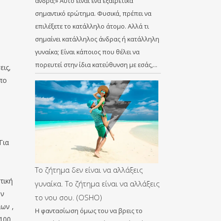
άνδρα;» Αυτό είναι ένα εξαιρετικά
σημαντικό ερώτημα. Φυσικά, πρέπει να
επιλέξετε το κατάλληλο άτομο. Αλλά τι
σημαίνει κατάλληλος άνδρας ή κατάλληλη
γυναίκα; Είναι κάποιος που θέλει να
πορευτεί στην ίδια κατεύθυνση με εσάς,…
εις,
πο
Για
Το ζήτημα δεν είναι να αλλάξεις
τική
γυναίκα. Το ζήτημα είναι να αλλάξεις
υν
το νου σου. (OSHO)
ων ,
Η φαντασίωση όμως του να βρεις το
 100