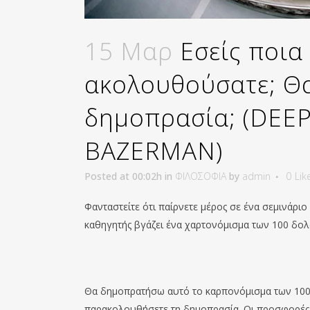
15 Μαρ
Εσείς ποια
ακολουθούσατε; Θα
δημοπρασία; (DEE
BAZERMAN)
Posted at 00:02h
in
ΦΙΛΟΣΟΦΙΑ
by
admin
0
Lik
Φανταστείτε ότι παίρνετε μέρος σε ένα σεμινάρι
καθηγητής βγάζει ένα χαρτονόμισμα των 100 δολ
Θα δημοπρατήσω αυτό το καρπονόμισμα των 100 
παρακολουθήσετε τη δημοπρασία. Οι προσφορές θ