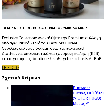
ΤΑ ΚΕΡΙΑ LECTURES BUREAU ΕΙΝΑΙ ΤΟ ΣΥΜΒΟΛΟ ΜΑΣ !
Exclusive Collection: Ανακαλύψτε την Premium συλλογή
από αρωματικά κεριά του Lectures Bureau.
Οι λέξεις εκλύουν δύναμη όταν τις πιστεύεις!
Διατίθενται αποκλειστικά για χονδρική πώληση (B2B)
σε επιχειρήσεις, boutique ξενοδοχεία και hosts AirBnB.
LB STORE
Σχετικά Κείμενα
Βίκτωρος
Ουγκώ, Οι Άθλιοι
(VICTOR HUGO) |
Μέρος Α’