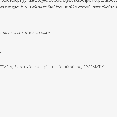
 διαθέτουμε χρήματα δίχως φίλους, δίχως ελευθερία και μια μεθοδι
ινά ευτυχισμένοι. Ενώ αν τα διαθέτουμε αλλά στερούμαστε πλούτου
n “ΗΠΑΡΗΓΟΡΙΑ ΤΗΣ ΦΙΛΟΣΟΦΙΑΣ”
/
ΤΕΛΕΙΑ
,
δυστυχία
,
ευτυχία
,
πενία
,
πλούτος
,
ΠΡΑΓΜΑΤΙΚΗ