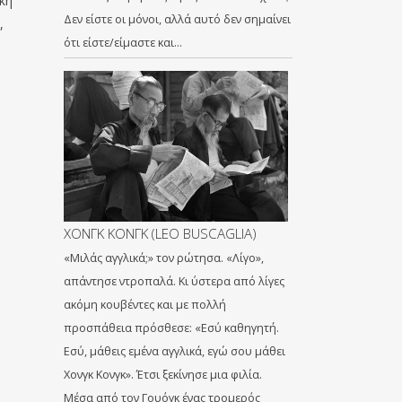
κή
Δεν είστε οι μόνοι, αλλά αυτό δεν σημαίνει
,
ότι είστε/είμαστε και…
ΧΟΝΓΚ ΚΟΝΓΚ (LEO BUSCAGLIA)
«Μιλάς αγγλικά;» τον ρώτησα. «Λίγο»,
απάντησε ντροπαλά. Κι ύστερα από λίγες
ακόμη κουβέντες και με πολλή
προσπάθεια πρόσθεσε: «Εσύ καθηγητή.
Εσύ, μάθεις εμένα αγγλικά, εγώ σου μάθει
Χονγκ Κονγκ». Έτσι ξεκίνησε μια φιλία.
Μέσα από τον Γουόγκ ένας τρομερός