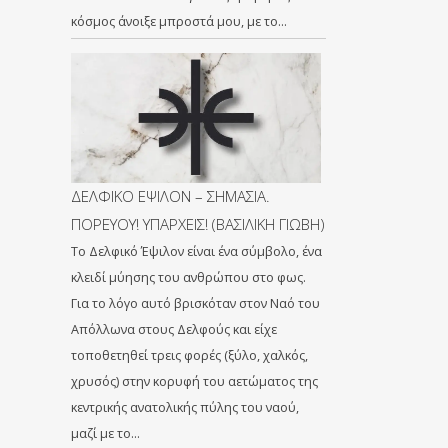
κόσμος άνοιξε μπροστά μου, με το…
ΔΕΛΦΙΚΟ ΕΨΙΛΟΝ – ΣΗΜΑΣΙΑ.
ΠΟΡΕΥΟΥ! ΥΠΑΡΧΕΙΣ! (ΒΑΣΙΛΙΚΗ ΓΙΩΒΗ)
Το Δελφικό Έψιλον είναι ένα σύμβολο, ένα
κλειδί μύησης του ανθρώπου στο φως.
Για το λόγο αυτό βρισκόταν στον Ναό του
Απόλλωνα στους Δελφούς και είχε
τοποθετηθεί τρεις φορές (ξύλο, χαλκός,
χρυσός) στην κορυφή του αετώματος της
κεντρικής ανατολικής πύλης του ναού,
μαζί με το…