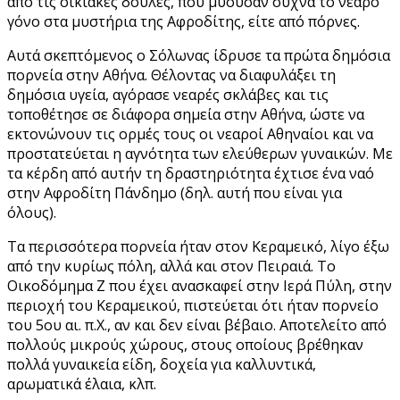
από τις οικιακές δούλες, που μυούσαν συχνά το νεαρό
γόνο στα μυστήρια της Αφροδίτης, είτε από πόρνες.
Αυτά σκεπτόμενος ο Σόλωνας ίδρυσε τα πρώτα δημόσια
πορνεία στην Αθήνα. Θέλοντας να διαφυλάξει τη
δημόσια υγεία, αγόρασε νεαρές σκλάβες και τις
τοποθέτησε σε διάφορα σημεία στην Αθήνα, ώστε να
εκτονώνουν τις ορμές τους οι νεαροί Αθηναίοι και να
προστατεύεται η αγνότητα των ελεύθερων γυναικών. Με
τα κέρδη από αυτήν τη δραστηριότητα έχτισε ένα ναό
στην Αφροδίτη Πάνδημο (δηλ. αυτή που είναι για
όλους).
Τα περισσότερα πορνεία ήταν στον Κεραμεικό, λίγο έξω
από την κυρίως πόλη, αλλά και στον Πειραιά. Το
Οικοδόμημα Ζ που έχει ανασκαφεί στην Ιερά Πύλη, στην
περιοχή του Κεραμεικού, πιστεύεται ότι ήταν πορνείο
του 5ου αι. π.Χ., αν και δεν είναι βέβαιο. Αποτελείτο από
πολλούς μικρούς χώρους, στους οποίους βρέθηκαν
πολλά γυναικεία είδη, δοχεία για καλλυντικά,
αρωματικά έλαια, κλπ.