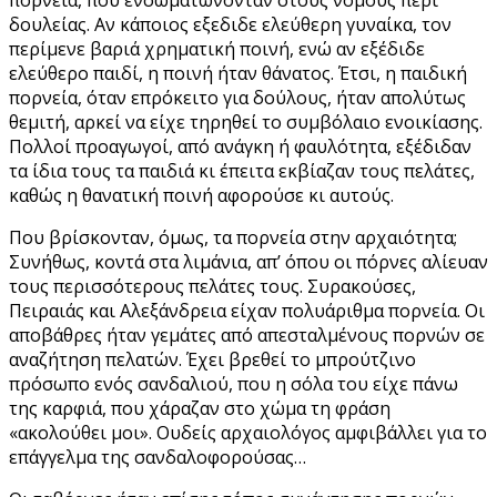
δουλείας. Αν κάποιος εξεδιδε ελεύθερη γυναίκα, τον
περίμενε βαριά χρηματική ποινή, ενώ αν εξέδιδε
ελεύθερο παιδί, η ποινή ήταν θάνατος. Έτσι, η παιδική
πορνεία, όταν επρόκειτο για δούλους, ήταν απολύτως
θεμιτή, αρκεί να είχε τηρηθεί το συμβόλαιο ενοικίασης.
Πολλοί προαγωγοί, από ανάγκη ή φαυλότητα, εξέδιδαν
τα ίδια τους τα παιδιά κι έπειτα εκβίαζαν τους πελάτες,
καθώς η θανατική ποινή αφορούσε κι αυτούς.
Που βρίσκονταν, όμως, τα πορνεία στην αρχαιότητα;
Συνήθως, κοντά στα λιμάνια, απ’ όπου οι πόρνες αλίευαν
τους περισσότερους πελάτες τους. Συρακούσες,
Πειραιάς και Αλεξάνδρεια είχαν πολυάριθμα πορνεία. Οι
αποβάθρες ήταν γεμάτες από απεσταλμένους πορνών σε
αναζήτηση πελατών. Έχει βρεθεί το μπρούτζινο
πρόσωπο ενός σανδαλιού, που η σόλα του είχε πάνω
της καρφιά, που χάραζαν στο χώμα τη φράση
«ακολούθει μοι». Ουδείς αρχαιολόγος αμφιβάλλει για το
επάγγελμα της σανδαλοφορούσας…