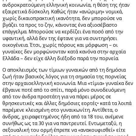
ανδροκρατούμενη ελληνική κοινωνία, η θέση της ήταν
εξαιρετικά δύσκολη. Καθώς ήταν «ανώριμη» νομικά,
χωρίς δικαιοπρακτική ικανότητα, δεν μπορούσε να
βγάζει τα προς το ζην, κάνοντας ένα αξιοσέβαστο
επάγγελμα. Μπορούσε να κερδίζει ένα ποσό από την
υφαντική, αλλά δεν της έφτανε για να συντηρήσει
οικογένεια. Έτσι, χωρίς πόρους και μόρφωση – οι
γυναίκες δεν μορφώνονταν κατά κανόνα στην αρχαία
Ελλάδα – δεν είχε άλλη διέξοδο παρά την πορνεία.
Ο αποκλεισμός των τίμιων γυναικών από τη δημόσια
ζωή ήταν βασικός λόγος για τη σημασία της πορνείας
στην αρχαιοελληνική κοινωνία. Μια «τίμια» γυναίκα δεν
έβγαινε ποτέ από το σπίτι, παρά μόνο συνοδευόμενη
από τον άνδρα προστάτη για να πάρει μέρος σε
θρησκευτικές και άλλες δημόσιες εορτές• κατά τα λοιπά
παρέμενε κλεισμένη στο γυναικωνίτη. Αντίθετα, ο
άνδρας, χειραφετημένος ήδη από τα 18 του, ανέμενε
συνήθως ως τα 30 για να παντρευτεί. Εντωμεταξύ, η
σεξουαλική του ορμή έπρεπε να «ανακουφισθεί» είτε