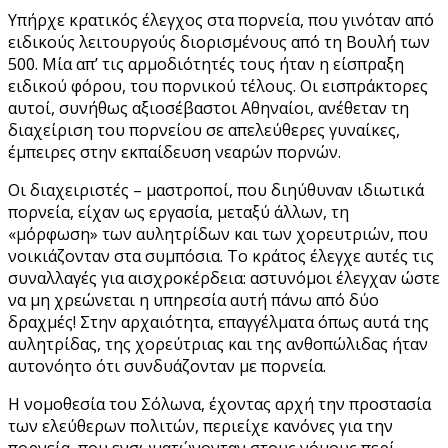
Υπήρχε κρατικός έλεγχος στα πορνεία, που γινόταν από
ειδικούς λειτουργούς διορισμένους από τη Βουλή των
500. Μία απ’ τις αρμοδιότητές τους ήταν η είσπραξη
ειδικού φόρου, του πορνικού τέλους. Οι εισπράκτορες
αυτοί, συνήθως αξιοσέβαστοι Αθηναίοι, ανέθεταν τη
διαχείριση του πορνείου σε απελεύθερες γυναίκες,
έμπειρες στην εκπαίδευση νεαρών πορνών.
Οι διαχειριστές – μαστροποί, που διηύθυναν ιδιωτικά
πορνεία, είχαν ως εργασία, μεταξύ άλλων, τη
«μόρφωση» των αυλητρίδων και των χορευτριών, που
νοικιάζονταν στα συμπόσια. Το κράτος έλεγχε αυτές τις
συναλλαγές για αισχροκέρδεια: αστυνόμοι έλεγχαν ώστε
να μη χρεώνεται η υπηρεσία αυτή πάνω από δύο
δραχμές! Στην αρχαιότητα, επαγγέλματα όπως αυτά της
αυλητρίδας, της χορεύτριας και της ανθοπώλιδας ήταν
αυτονόητο ότι συνδυάζονταν με πορνεία.
Η νομοθεσία του Σόλωνα, έχοντας αρχή την προστασία
των ελεύθερων πολιτών, περιείχε κανόνες για την
πορνεία, που ενσωματώνονταν στους νόμους περί