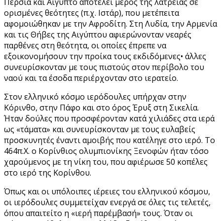
Περσία και Αίγυπτο αποτελεί μέρος της λατρείας σε
ορισμένες θεότητες (π.χ. Ιστάρ), που μετέπειτα
αφομοιώθηκαν με την Αφροδίτη. Στη Λυδία, την Αρμενία
και τις Θήβες της Αιγύπτου αφιερώνονταν νεαρές
παρθένες στη θεότητα, οι οποίες έπρεπε να
εξοικονομήσουν την προίκα τους εκδιδόμενες• άλλες
συνευρίσκονταν με τους πιστούς στον περίβολο του
ναού και τα έσοδα περιέρχονταν στο ιερατείο.
Στον ελληνικό κόσμο ιερόδουλες υπήρχαν στην
Κόρινθο, στην Πάφο και στο όρος Έρυξ στη Σικελία.
Ήταν δούλες που προσφέρονταν κατά χιλιάδες στα ιερά
ως «τάματα» και συνευρίσκονταν με τους ευλαβείς
προσκυνητές έναντι αμοιβής που κατέληγε στο ιερό. Το
464π.Χ. ο Κορίνθιος ολυμπιονίκης Ξενοφών ήταν τόσο
χαρούμενος με τη νίκη του, που αφιέρωσε 50 κοπέλες
στο ιερό της Κορίνθου.
Όπως και οι υπόλοιπες ιέρειες του ελληνικού κόσμου,
οι ιερόδουλες συμμετείχαν ενεργά σε όλες τις τελετές,
όπου απαιτείτο η «ιερή παρέμβασή» τους. Όταν οι