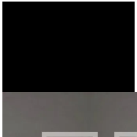
Ο Υπόκοσμος Στην Αρχαία
Ελλάδα Μέρος Α΄: Η
Πορνεία