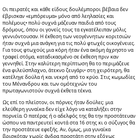
Οι πειρατές και κάθε είδους δουλέμποροι βέβαια δεν
έβρισκαν «εμπόρευμα» μόνο από λεηλασίες και
πολέμους• πολύ συχνά μάζευαν παιδιά από τους
δρόμους, όπου οι γονείς τους τα εγκατέλειπαν μόλις
γεννιόντουσαν. Η έκθεση των νεογέννητων κοριτσιών
ήταν συχνά μια ανάγκη για τις πολύ φτωχές οικογένειες.
Για τους φτωχούς μια κόρη ήταν ένα ακόμη άχρηστο να
τραφεί στόμα, καταδικασμένο σε έκθεση πριν καν
γεννηθεί. Στην καλύτερη περίπτωση θα το περιμάζευε
ένα φιλεύσπλαχνο, άτεκνο ζευγάρι• στη χειρότερη, θα
κατέληγε δούλα ή και νεκρή από το κρύο. Στις κωμωδίες
του Μένανδρου και των ομότεχνών του
πρωταγωνιστούν συχνά έκθετα τέκνα.
Ως επί το πλείστον, οι πόρνες ήταν δούλες: μια
ελεύθερη γυναίκα δεν είχε λόγο να καταλήξει στην
πορνεία. Ο πατέρας ή ο αδελφός της θα την προστάτευαν
ώσπου να παντρευτεί κοντά στα 16 στης κι ο σύζυγος θα
την προστάτευε εφεξής. Αν, όμως, μια γυναίκα
βρισκόταν χωρίς άνδρα προστάτη στην εξόχως