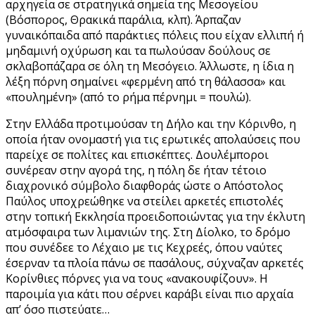
αρχηγεία σε στρατηγικά σημεία της Μεσογείου
(Βόσπορος, Θρακικά παράλια, κλπ). Άρπαζαν
γυναικόπαιδα από παράκτιες πόλεις που είχαν ελλιπή ή
μηδαμινή οχύρωση και τα πωλούσαν δούλους σε
σκλαβοπάζαρα σε όλη τη Μεσόγειο. Άλλωστε, η ίδια η
λέξη πόρνη σημαίνει «φερμένη από τη θάλασσα» και
«πουλημένη» (από το ρήμα πέρνημι = πουλώ).
Στην Ελλάδα προτιμούσαν τη Δήλο και την Κόρινθο, η
οποία ήταν ονομαστή για τις ερωτικές απολαύσεις που
παρείχε σε πολίτες και επισκέπτες. Δουλέμποροι
συνέρεαν στην αγορά της, η πόλη δε ήταν τέτοιο
διαχρονικό σύμβολο διαφθοράς ώστε ο Απόστολος
Παύλος υποχρεώθηκε να στείλει αρκετές επιστολές
στην τοπική Εκκλησία προειδοποιώντας για την έκλυτη
ατμόσφαιρα των λιμανιών της. Στη Δίολκο, το δρόμο
που συνέδεε το Λέχαιο με τις Κεχρεές, όπου ναύτες
έσερναν τα πλοία πάνω σε πασάλους, σύχναζαν αρκετές
Κορίνθιες πόρνες για να τους «ανακουφίζουν». Η
παροιμία για κάτι που σέρνει καράβι είναι πιο αρχαία
απ’ όσο πιστεύατε…