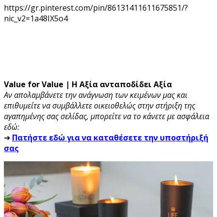
https://gr.pinterest.com/pin/86131411611675851/?
nic_v2=1a48IX5o4
Value for Value | Η Αξία ανταποδίδει Αξία
Αν απολαμβάνετε την ανάγνωση των κειμένων μας και
επιθυμείτε να συμβάλλετε οικειοθελώς στην στήριξη της
αγαπημένης σας σελίδας, μπορείτε να το κάνετε με ασφάλεια
εδώ:
➔
Πατήστε εδώ για να καταθέσετε την υποστήριξή
σας