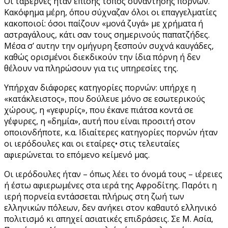
Οι ταβέρνες ήταν επίσης τόπος συνάντησης πορνών.
Κακόφημα μέρη, όπου σύχναζαν όλοι οι επαγγελματίες
κακοποιοί: όσοι παίζουν «μονά ζυγά» με χρήματα ή
αστραγάλους, κάτι σαν τους σημερινούς παπατζήδες.
Μέσα σ’ αυτην την ομήγυρη ξεσπούν συχνά καυγάδες,
καθώς ορισμένοι διεκδικούν την ίδια πόρνη ή δεν
θέλουν να πληρώσουν για τις υπηρεσίες της.
Υπήρχαν διάφορες κατηγορίες πορνών: υπήρχε η
«κατάκλειστος», που δούλευε μόνο σε εσωτερικούς
χώρους, η «γεφυρίς», που έκανε πιάτσα κοντά σε
γέφυρες, η «δημία», αυτή που είναι προσιτή στον
οποιονδήποτε, κ.α. Ιδιαίτερες κατηγορίες πορνών ήταν
οι ιερόδουλες και οι εταίρες• στις τελευταίες
αφιερώνεται το επόμενο κείμενό μας.
Οι ιερόδουλες ήταν – όπως λέει το όνομά τους – ιέρειες
ή έστω αφιερωμένες στα ιερά της Αφροδίτης. Παρότι η
ιερή πορνεία εντάσσεται πλήρως στη ζωή των
ελληνικών πόλεων, δεν ανήκει στον καθαυτό ελληνικό
πολιτισμό κι απηχεί ασιατικές επιδράσεις. Σε Μ. Ασία,