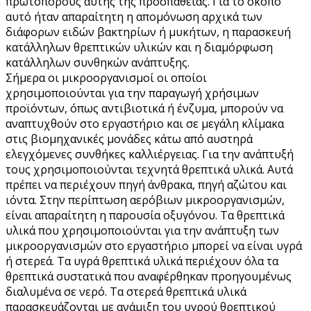
πρωτοπόρους αυτής της προσπάθειας. Για το σκοπό
αυτό ήταν απαραίτητη η απομόνωση αρχικά των
διάφορων ειδών βακτηρίων ή μυκήτων, η παρασκευή
κατάλληλων θρεπτικών υλικών και η διαμόρφωση
κατάλληλων συνθηκών ανάπτυξης.
Σήμερα οι μικροοργανισμοί οι οποίοι
χρησιμοποιούνται για την παραγωγή χρήσιμων
προϊόντων, όπως αντιβιοτικά ή ένζυμα, μπορούν να
αναπτυχθούν στο εργαστήριο και σε μεγάλη κλίμακα
στις βιομηχανικές μονάδες κάτω από αυστηρά
ελεγχόμενες συνθήκες καλλιέργειας. Για την ανάπτυξή
τους χρησιμοποιούνται τεχνητά θρεπτικά υλικά. Αυτά
πρέπει να περιέχουν πηγή άνθρακα, πηγή αζώτου και
ιόντα. Στην περίπτωση αερόβιων μικροοργανισμών,
είναι απαραίτητη η παρουσία οξυγόνου. Τα θρεπτικά
υλικά που χρησιμοποιούνται για την ανάπτυξη των
μικροοργανισμών στο εργαστήριο μπορεί να είναι υγρά
ή στερεά. Τα υγρά θρεπτικά υλικά περιέχουν όλα τα
θρεπτικά συστατικά που αναφέρθηκαν προηγουμένως
διαλυμένα σε νερό. Τα στερεά θρεπτικά υλικά
παρασκευάζονται με ανάμιξη του υγρού θρεπτικού