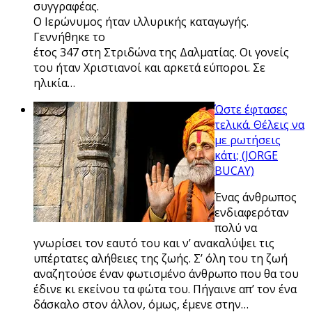
συγγραφέας.
Ο Ιερώνυμος ήταν ιλλυρικής καταγωγής.
Γεννήθηκε το
έτος 347 στη Στριδώνα της Δαλματίας. Οι γονείς
του ήταν Χριστιανοί και αρκετά εύποροι. Σε
ηλικία…
Ώστε έφτασες
τελικά. Θέλεις να
με ρωτήσεις
κάτι; (JORGE
BUCAY)
Ένας άνθρωπος
ενδιαφερόταν
πολύ να
γνωρίσει τον εαυτό του και ν’ ανακαλύψει τις
υπέρτατες αλήθειες της ζωής. Σ’ όλη του τη ζωή
αναζητούσε έναν φωτισμένο άνθρωπο που θα του
έδινε κι εκείνου τα φώτα του. Πήγαινε απ’ τον ένα
δάσκαλο στον άλλον, όμως, έμενε στην…