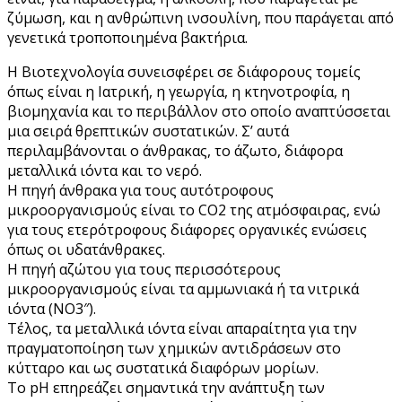
ζύμωση, και η ανθρώπινη ινσουλίνη, που παράγεται από
γενετικά τροποποιημένα βακτήρια.
Η Βιοτεχνολογία συνεισφέρει σε διάφορους τομείς
όπως είναι η Ιατρική, η γεωργία, η κτηνοτροφία, η
βιομηχανία και τo περιβάλλον στο οποίο αναπτύσσεται
μια σειρά θρεπτικών συστατικών. Σ’ αυτά
περιλαμβάνονται ο άνθρακας, το άζωτο, διάφορα
μεταλλικά ιόντα και το νερό.
Η πηγή άνθρακα για τους αυτότροφους
μικροοργανισμούς είναι το CΟ2 της ατμόσφαιρας, ενώ
για τους ετερότροφους διάφορες οργανικές ενώσεις
όπως οι υδατάνθρακες.
Η πηγή αζώτου για τους περισσότερους
μικροοργανισμούς είναι τα αμμωνιακά ή τα νιτρικά
ιόντα (ΝΟ3″).
Τέλος, τα μεταλλικά ιόντα είναι απαραίτητα για την
πραγματοποίηση των χημικών αντιδράσεων στο
κύτταρο και ως συστατικά διαφόρων μορίων.
Το pH επηρεάζει σημαντικά την ανάπτυξη των