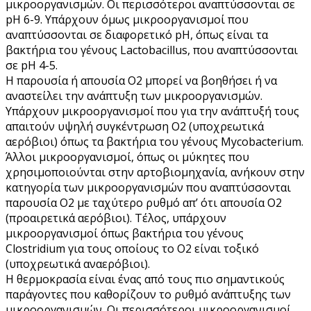
μικροοργανισμών. Οι περισσότεροι αναπτύσσονται σε
pH 6-9. Υπάρχουν όμως μικροοργανισμοί που
αναπτύσσονται σε διαφορετικό pH, όπως είναι τα
βακτήρια του γένους Lactobacillus, που αναπτύσσονται
σε pH 4-5.
Η παρουσία ή απουσία Ο2 μπορεί να βοηθήσει ή να
αναστείλει την ανάπτυξη των μικροοργανισμών.
Υπάρχουν μικροοργανισμοί που για την ανάπτυξή τους
απαιτούν υψηλή συγκέντρωση Ο2 (υποχρεωτικά
αερόβιοι) όπως τα βακτήρια του γένους Mycobacterium.
Άλλοι μικροοργανισμοί, όπως οι μύκητες που
χρησιμοποιούνται στην αρτοβιομηχανία, ανήκουν στην
κατηγορία των μικροοργανισμών που αναπτύσσονται
παρουσία Ο2 με ταχύτερο ρυθμό απ’ ότι απουσία Ο2
(προαιρετικά αερόβιοι). Τέλος, υπάρχουν
μικροοργανισμοί όπως βακτήρια του γένους
Clostridium για τους οποίους το Ο2 είναι τοξικό
(υποχρεωτικά αναερόβιοι).
Η θερμοκρασία είναι ένας από τους πιο σημαντικούς
παράγοντες που καθορίζουν το ρυθμό ανάπτυξης των
μικροοργανισμών. Οι περισσότεροι μικροοργανισμοί