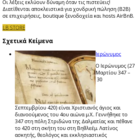
Οι λέξεις εκλύουν δύναμη όταν τις πιστεύεις!
Διατίθενται αποκλειστικά για χονδρική πώληση (B2B)
σε επιχειρήσεις, boutique ξενοδοχεία και hosts AirBnB.
LB STORE
Σχετικά Κείμενα
Ιερώνυμος
Ο Ιερώνυμος (27
Μαρτίου 347 –
30
Σεπτεμβρίου 420) είναι Χριστιανός άγιος και
διανοούμενος του 4ου αιώνα μ.Χ.. Γεννήθηκε το
347 στη πόλη Στριδώνα της Δαλματίας και πέθανε
το 420 στη σκήτη του στη Βηθλεέμ. Λατίνος
ασκητής, θεολόγος και εκκλησιαστικός