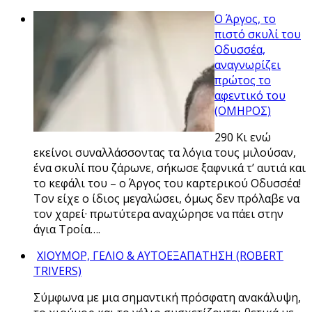
Ο Άργος, το
πιστό σκυλί του
Οδυσσέα,
αναγνωρίζει
πρώτος το
αφεντικό του
(ΟΜΗΡΟΣ)
290 Κι ενώ
εκείνοι συναλλάσσοντας τα λόγια τους μιλούσαν,
ένα σκυλί που ζάρωνε, σήκωσε ξαφνικά τ’ αυτιά και
το κεφάλι του – ο Άργος του καρτερικού Οδυσσέα!
Τον είχε ο ίδιος μεγαλώσει, όμως δεν πρόλαβε να
τον χαρεί· πρωτύτερα αναχώρησε να πάει στην
άγια Τροία….
ΧΙΟΥΜΟΡ, ΓΕΛΙΟ & ΑΥΤΟΕΞΑΠΑΤΗΣΗ (ROBERT
TRIVERS)
Σύμφωνα με μια σημαντική πρόσφατη ανακάλυψη,