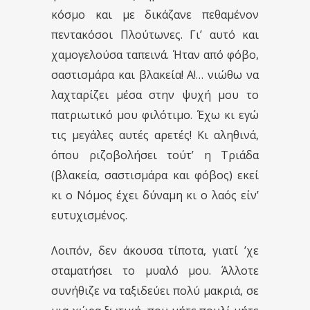
κόσμο και με δικάζανε πεθαμένον
πεντακόσοι Πλούτωνες. Γι’ αυτό και
χαμογελούσα ταπεινά. Ήταν από φόβο,
σαστισμάρα και βλακεία! Α!… νιώθω να
λαχταρίζει μέσα στην ψυχή μου το
πατριωτικό μου φιλότιμο. Έχω κι εγώ
τις μεγάλες αυτές αρετές! Κι αληθινά,
όπου ριζοβολήσει τούτ’ η Τριάδα
(βλακεία, σαστισμάρα και φόβος) εκεί
κι ο Νόμος έχει δύναμη κι ο λαός είν’
ευτυχισμένος.
Λοιπόν, δεν άκουσα τίποτα, γιατί ’χε
σταματήσει το μυαλό μου. Άλλοτε
συνήθιζε να ταξιδεύει πολύ μακριά, σε