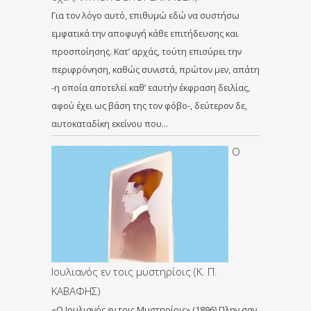
Για τον λόγο αυτό, επιθυμώ εδώ να συστήσω
εμφατικά την αποφυγή κάθε επιτήδευσης και
προσποίησης. Κατ’ αρχάς, τούτη επισύρει την
περιφρόνηση, καθώς συνιστά, πρώτον μεν, απάτη
-η οποία αποτελεί καθ’ εαυτήν έκφραση δειλίας,
αφού έχει ως βάση της τον φόβο-, δεύτερον δε,
αυτοκαταδίκη εκείνου που…
Ο
Ιουλιανός εν τοις μυστηρίοις (Κ. Π.
ΚΑΒΑΦΗΣ)
«Ο Ιουλιανός εν τοις Μυστηρίοις» (1896) Πλην σαν