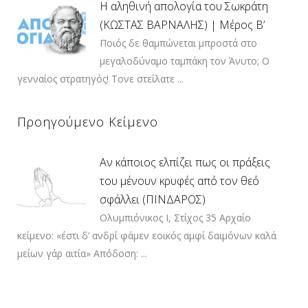
Η αληθινή απολογία του Σωκράτη
(ΚΩΣΤΑΣ ΒΑΡΝΑΛΗΣ) | Μέρος Β’
Ποιός δε θαμπώνεται μπροστά στο
μεγαλοδύναμο ταμπάκη τον Άνυτο; Ο
γενναίος στρατηγός! Τονε στείλατε ...
Προηγούμενο Κείμενο
Αν κάποιος ελπίζει πως οι πράξεις
του μένουν κρυφές από τον θεό
σφάλλει (ΠΙΝΔΑΡΟΣ)
Ολυμπιόνικος Ι, Στίχος 35 Αρχαίο
κείμενο: «έστι δ’ ανδρί φάμεν εοικός αμφί δαιμόνων καλά
μείων γάρ αιτία» Απόδοση: ...