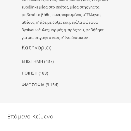
ευρέθηκε μέσα στο σκότος, μέσα στης γης τα
φοβερά τα βάθη, συντροφευμένος μ’ Έλληνας
αθέους, κ’ είδε με δόξες και μεγάλα φώτα να
βγαίνουν άυλες μορφές εμπρός του, φοβήθηκε
για μια στιγμήν ο νέος, κ’ ένα ένστικτον…
Kατηγορίες
ΕΠΙΣΤΗΜΗ
(437)
ΠΟΙΗΣΗ
(188)
ΦΙΛΟΣΟΦΙΑ
(3.154)
Επόμενο Κείμενο