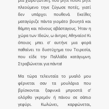
μια χώρα ξωτική, που μήτε πουλί μήτε
πλεούμενο τηνε ζύγωσε ποτές, γιατί
δεν υπάρχει πουθενά. Εκείθες
ματαγύριζε πάντα γιομάτο βουητά και
θάμπη και πόνους αβάσταγους. Ήταν η
χώρα των Ιδεών, ω άντρες Αθηναίοι! Κι
όποιος μπει σ’ αυτήνε μια φορά
παθαίνει το δυστύχημα του Τειρεσία,
που είδε την Παλλάδα κατάγυμνη.
Στραβώνεται για πάντα!
Μα τώρα τελευταία το μυαλό μου
φέρνεται σαν τα μουλάρια που
βρίσκονται ξαφνικά μπροστά σ’
ολόρθο γκρεμόν ή πάνου σε σάπιο
γεφύρι. Κωλώνει, καρφώνεται,