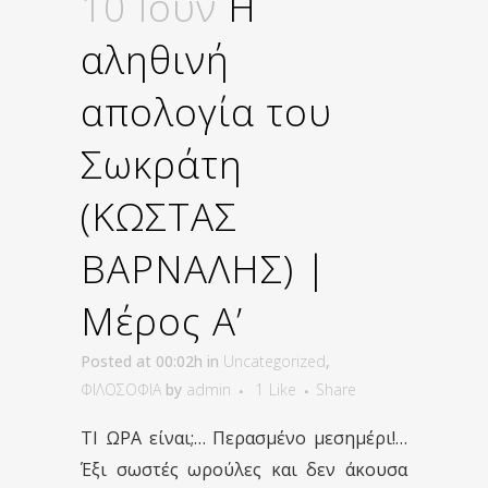
10 Ιούν
Η
αληθινή
απολογία του
Σωκράτη
(ΚΩΣΤΑΣ
ΒΑΡΝΑΛΗΣ) |
Μέρος Α’
Posted at 00:02h
in
Uncategorized
,
ΦΙΛΟΣΟΦΙΑ
by
admin
1
Like
Share
ΤΙ ΩΡΑ είναι;… Περασμένο μεσημέρι!…
Έξι σωστές ωρούλες και δεν άκουσα