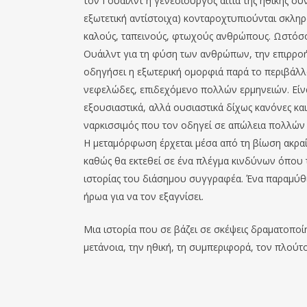
τον Γουάιλντ η γενεσιουργός αιτία της ηθικής συ
εξωτετική αντίστοιχα) κονταροχτυπιούνται σκλη
καλούς, ταπεινούς, φτωχούς ανθρώπους. Ωστόσο
Ουάιλντ για τη φύση των ανθρώπων, την επιρροή
οδηγήσει η εξωτερική ομορφιά παρά το περιβάλλο
νεφελώδες, επιδεχόμενο πολλών ερμηνειών. Είναι
εξουσιαστικά, αλλά ουσιαστικά δίχως κανόνες κα
ναρκισσιμός που τον οδηγεί σε απώλεια πολλών 
Η μεταμόρφωση έρχεται μέσα από τη βίωση ακρα
καθώς θα εκτεθεί σε ένα πλέγμα κινδύνων όπου τ
ιστορίας του διάσημου συγγραφέα. Ένα παραμύθι
ήρωα για να τον εξαγνίσει.
Μια ιστορία που σε βάζει σε σκέψεις δραματοποί
μετάνοια, την ηθική, τη συμπεριφορά, τον πλούτο