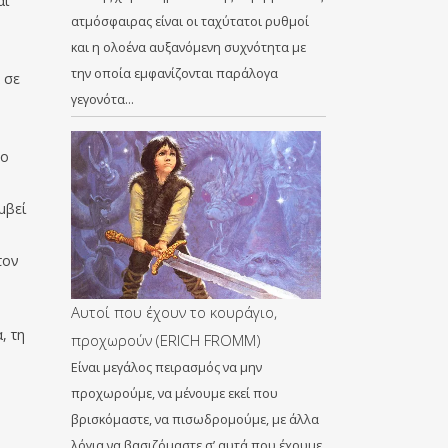
αι
ατμόσφαιρας είναι οι ταχύτατοι ρυθμοί
και η ολοένα αυξανόμενη συχνότητα με
την οποία εμφανίζονται παράλογα
 σε
γεγονότα…
 ο
μβεί
τον
Αυτοί που έχουν το κουράγιο,
, τη
προχωρούν (ERICH FROMM)
Είναι μεγάλος πειρασμός να μην
προχωρούμε, να μένουμε εκεί που
βρισκόμαστε, να πισωδρομούμε, με άλλα
λόγια να βασιζόμαστε σ’ αυτά που έχουμε,