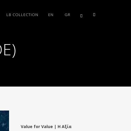
LB COLLECTION
EN
GR
E)
Value for Value | Η Αξία