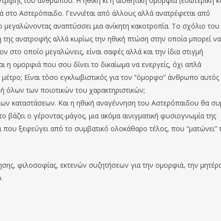
ντριβής του ανθρώπου. Η ηθική κι η αισθητική ομορφιά (εσωτερική κ
ρά στο Αστερόπαιδο. Γεννιέται από άλλους αλλά ανατρέφεται από
 μεγαλώνοντας αναπτύσσει μια ανίκητη κακοτροπία. Το σχόλιο του
 της ανατροφής αλλά κυρίως την ηθική πτώση στην οποία μπορεί να
ν στο οποίο μεγαλώνεις, είναι σαφές αλλά και την ίδια στιγμή
 η ομορφιά που σου δίνει το δικαίωμα να ενεργείς, όχι απλά
ι μέτρο; Είναι τόσο εγκλωβιστικός για τον “όμορφο” άνθρωπο αυτός
ή όλων των ποιοτικών του χαρακτηριστικών;
ίων καταστάσεων. Και η ηθική αναγέννηση του Αστερόπαιδου θα συ
ο βάζει ο γέροντας-μάγος, μια ακόμα αινιγματική φυσιογνωμία της
 που ξεφεύγει από το συμβατικό ολοκάθαρο τέλος, που “ματώνει” 
ησης, φιλοσοφίας, εκτενών συζητήσεων για την ομορφιά, την μητέρα
.