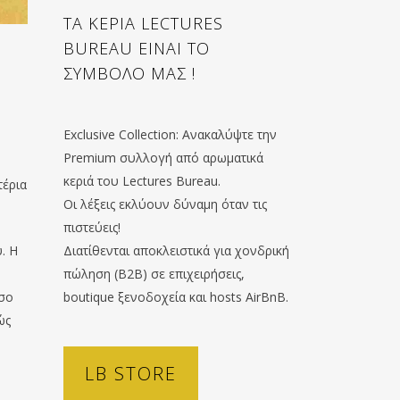
ΤΑ ΚΕΡΙΑ LECTURES
BUREAU ΕΙΝΑΙ ΤΟ
ΣΥΜΒΟΛΟ ΜΑΣ !
Exclusive Collection: Ανακαλύψτε την
Premium συλλογή από αρωματικά
ο
κεριά του Lectures Bureau.
τέρια
Οι λέξεις εκλύουν δύναμη όταν τις
πιστεύεις!
. Η
Διατίθενται αποκλειστικά για χονδρική
πώληση (B2B) σε επιχειρήσεις,
όσο
boutique ξενοδοχεία και hosts AirBnB.
ώς
LB STORE