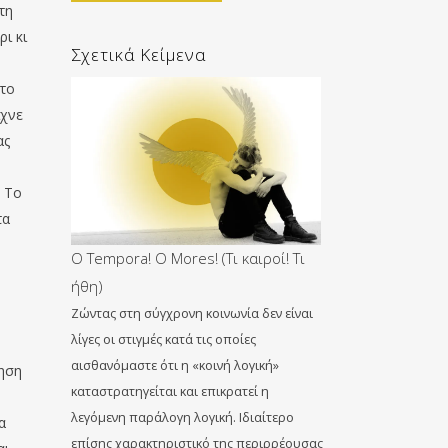
τη
ρι κι
Σχετικά Κείμενα
 το
ιχνε
ας
. Το
τα
O Tempora! O Mores! (Τι καιροί! Τι
ήθη)
Ζώντας στη σύγχρονη κοινωνία δεν είναι
λίγες οι στιγμές κατά τις οποίες
αισθανόμαστε ότι η «κοινή λογική»
νηση
καταστρατηγείται και επικρατεί η
λεγόμενη παράλογη λογική. Ιδιαίτερο
α
επίσης χαρακτηριστικό της περιρρέουσας