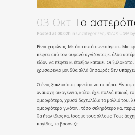
03 Οκτ
Το αστερόπ
Posted at 00:02h
in
Uncategorized
,
ΦΙΛΟΣΟΦΙΑ
b
Είναι χειμώνας. Με όσα αυτό συνεπάγεται. Μια κ
πέφτει από τον ουρανό αγγίζοντας κι άλλα αστέρι
είδαν να πέφτει κι έτρεξαν κατακεί. Οι ξυλοκό
χρυσαφένιο μανδύα αλλά θησαυρός δεν υπάρχει. 
Ο ένας ξυκλοκόπος αρνείται να το πάρει. Είναι φτ
ανάδοχη οικογένεια, καίτοι έχει πολλά παιδιά, τ
ομορφότερο, χρυσά δαχτυλίδια τα μαλλιά του, λ
ομορφότερο γινόταν, τόσο σκληρότερο και περιφ
θα ήταν ίδιος και ίσος με τους άλλους; Τους άσ
παγίδες, τα βασάνιζε.