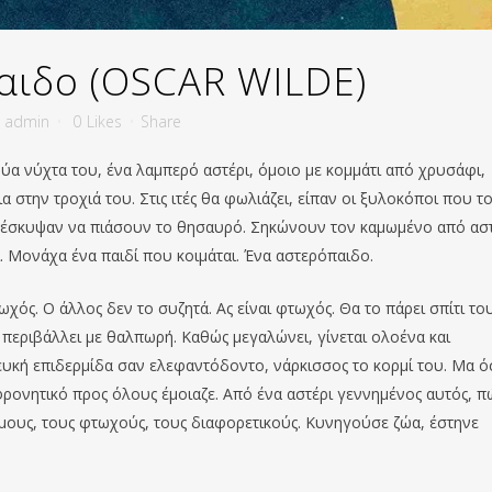
αιδο (OSCAR WILDE)
y
admin
0
Likes
Share
ρύα νύχτα του, ένα λαμπερό αστέρι, όμοιο με κομμάτι από χρυσάφι,
α στην τροχιά του. Στις ιτές θα φωλιάζει, είπαν οι ξυλοκόποι που τ
ποι έσκυψαν να πιάσουν το θησαυρό. Σηκώνουν τον καμωμένο από ασ
Μονάχα ένα παιδί που κοιμάται. Ένα αστερόπαιδο.
ωχός. Ο άλλος δεν το συζητά. Ας είναι φτωχός. Θα το πάρει σπίτι του
ο περιβάλλει με θαλπωρή. Καθώς μεγαλώνει, γίνεται ολοένα και
ευκή επιδερμίδα σαν ελεφαντόδοντο, νάρκισσος το κορμί του. Μα 
ρονητικό προς όλους έμοιαζε. Από ένα αστέρι γεννημένος αυτός, π
χημους, τους φτωχούς, τους διαφορετικούς. Κυνηγούσε ζώα, έστηνε