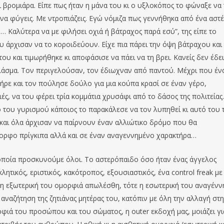
ι βρομιάρα. Είπε πως ήταν η μάνα του κι ο υξλοκόπος το φώναξε να 
α να φύγεις. Με ντροπιάζεις. Εγώ νόμιζα πως γεννήθηκα από ένα αστέ
… Καλύτερα να με φιλήσει οχιά ή βάτραχος παρά εσύ”, της είπε το
υ άρχισαν να το κοροιδεύουν. Είχε πια πάρει την όψη βάτραχου και
ου και τιμωρήθηκε κι αποφάσισε να πάει να τη βρει. Κανείς δεν έδε
άσμα. Τον περιγελούσαν, τον έδιωχναν από παντού. Μέχρι που έν
πήρε και τον πούλησε δούλο για μια κούπα κρασί σε έναν γέρο,
ς, να του φέρει τρία κομμάτια χρυσάφι από το δάσος της πολιτείας
 του γυρισμού κάποιος το παρακάλεσε να τον λυπηθεί κι αυτό του 
 και όλα άρχισαν να παίρνουν έναν αλλιώτικο δρόμο που θα
ορφο πρίγκιπα αλλά και σε έναν αναγεννημένο χαρακτήρα…
οποία προσκυνούμε όλοι. Το αστερόπαιδο όσο ήταν ένας άγγελος
ητικός, εριστικός, κακότροπος, εξουσιαστικός, ένα control freak με
ν η εξωτερική του ομορφιά απωλέσθη, τότε η εσωτερική του αναγέν
 αναζήτηση της ζητιάνας μητέρας του, κατόπιν με όλη την αλλαγή στη
φιά του προσώπου και του σώματος, η outer εκδοχή μας, μοιάζει γι