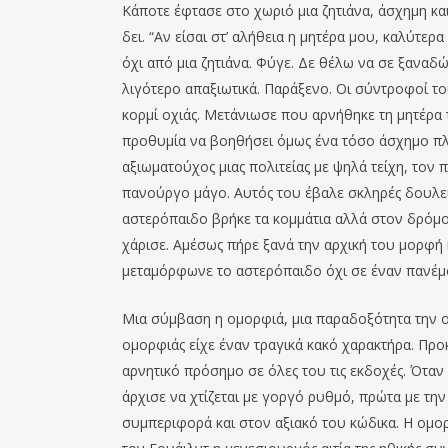
Κάποτε έφτασε στο χωριό μια ζητιάνα, άσχημη κα
δει. “Αν είσαι στ’ αλήθεια η μητέρα μου, καλύτερ
όχι από μια ζητιάνα. Φύγε. Δε θέλω να σε ξαναδώ
λιγότερο απαξιωτικά. Παράξενο. Οι σύντροφοί το
κορμί οχιάς. Μετάνιωσε που αρνήθηκε τη μητέρα τ
προθυμία να βοηθήσει όμως ένα τόσο άσχημο πλ
αξιωματούχος μιας πολιτείας με ψηλά τείχη, τον 
πανούργο μάγο. Αυτός του έβαλε σκληρές δουλειέ
αστερόπαιδο βρήκε τα κομμάτια αλλά στον δρόμο
χάρισε. Αμέσως πήρε ξανά την αρχική του μορφή
μεταμόρφωνε το αστερόπαιδο όχι σε έναν πανέμ
Μια σύμβαση η ομορφιά, μια παραδοξότητα την 
ομορφιάς είχε έναν τραγικά κακό χαρακτήρα. Προκλ
αρνητικό πρόσημο σε όλες του τις εκδοχές. Ότα
άρχισε να χτίζεται με γοργό ρυθμό, πρώτα με την
συμπεριφορά και στον αξιακό του κώδικα. Η ομορ