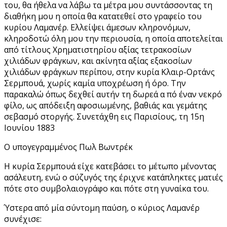
του, θα ήθελα να λάβω τα μέτρα μου συντάσσοντας τη
διαθήκη μου η οποία θα κατατεθεί στο γραφείο του
κυρίου Λαμανέρ. Ελλείψει άμεσων κληρονόμων,
κληροδοτώ όλη μου την περιουσία, η οποία αποτελείται
από τίτλους Χρηματιστηρίου αξίας τετρακοσίων
χιλιάδων φράγκων, και ακίνητα αξίας εξακοσίων
χιλιάδων φράγκων περίπου, στην κυρία Κλαιρ-Ορτάνς
Σερμπουά, χωρίς καμία υποχρέωση ή όρο. Την
παρακαλώ όπως δεχθεί αυτήν τη δωρεά α πό έναν νεκρό
φίλο, ως απόδειξη αφοσιωμένης, βαθιάς και γεμάτης
σεβασμό στοργής. Συνετάχθη εις Παρισίους, τη 15η
Ιουνίου 1883
Ο υπογεγραμμένος Πωλ Βωντρέκ
Η κυρία Σερμπουά είχε κατεβάσει το μέτωπο μένοντας
ασάλευτη, ενώ ο σύζυγός της έριχνε κατάπληκτες ματιές
πότε στο συμβολαιογράφο και πότε στη γυναίκα του.
Ύστερα από μία σύντομη παύση, ο κύριος Λαμανέρ
συνέχισε: