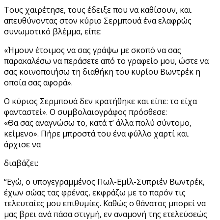
Τους χαιρέτησε, τους έδειξε που να καθίσουν, και
απευθύνοντας στον κύριο Σερμπουά ένα ελαφρώς
συνωμοτικό βλέμμα, είπε:
«Ήμουν έτοιμος να σας γράψω με σκοπό να σας
παρακαλέσω να περάσετε από το γραφείο μου, ώστε να
σας κοινοποιήσω τη διαθήκη του κυρίου Βωντρέκ η
οποία σας αφορά».
Ο κύριος Σερμπουά δεν κρατήθηκε και είπε: το είχα
φανταστεί». Ο συμβολαιογράφος πρόσθεσε:
«Θα σας αναγνώσω το, κατά τ’ άλλα πολύ σύντομο,
κείμενο». Πήρε μπροστά του ένα φύλλο χαρτί και
άρχισε να
διαβάζει:
“Εγώ, ο υπογεγραμμένος Πωλ-Εμίλ-Συπριέν Βωντρέκ,
έχων σώας τας φρένας, εκφράζω με το παρόν τις
τελευταίες μου επιθυμίες. Καθώς ο θάνατος μπορεί να
μας βρει ανά πάσα στιγμή, εν αναμονή της ετελεύσεώς