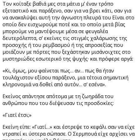
Τον κοίταξε βαθιά μες στα μάτια μ’ έναν τρόπο
εξεταστικό και παράξενο, σαν για να βρει κάτι, σαν για
να ανακαλύψει αυτή την άγνωστη πλευρά του Είναι στο
οποίο δεν εισχωρούμε ποτέ και το οποίο μετά βίας
μπορούμε να μαντέψουμε μέσα σε φευγαλέα
δευτερόλεπτα, σ’ εκείνες τις στιγμές χαλάρωσης της
προσοχής ή του ρεμβασμού ή της απροσεξίας που
μοιάζουν με πόρτες που ξεχάστηκαν μισάνοιχτες στο
μυστηριώδες εσωτερικό της ψυχής· και πρόφερε αργά:
«Κι, όμως, μου φαίνεται πως… αν… πως θα ήταν
τουλάχιστον εξίσου παράξενο, μια τέτοια σημαντική
κληρονομιά να δοθεί από αυτόν… σ’ εσένα».
Εκείνος απάντησε απότομα με τη ζωηράδα του
ανθρώπου που του διέψευσαν τις προσδοκίες:
«Γιατί έτσι;»
Εκείνη είπε: «Γιατί…» και έστρεψε το κεφάλι σαν να είχε
ντραπεί κι ύστερα σώπασε. Ο Σερμπουά είχε αρχίσει να