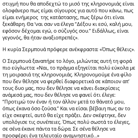
στιγμή που θα αποδεχτώ το μισό της κληρονομιάς είναι
ολοφάνερο πως είμαι σίγουρος για αυτό που κάνω, πως
είμαι ενήμερος της κατάστασης, πως ξέρω ότι είναι
ξεκάθαρη. Θα ‘ναι σαν να έλεγα “Δέξου κι εσύ, καλή μου,
εφόσον δέχομαι εγώ, ο σύζυγός σου.” Ειδάλλως, είναι
γεγονός, θα ήταν αναξιοπρεπές».
Η κυρία Σερμπουά πρόφερε ανέκφραστα: «Όπως θέλεις».
Ο Σερμπουά ξαναπήρε το λόγο, μιλώντας αυτή τη φορά
πιο εύγλωττα: «Ναι, το πράγμα εξηγείται πολύ εύκολα με
τη μοιρασιά της κληρονομιάς. Κληρονομούμε ένα φίλο
που δεν θέλησε να φερθεί διαφορετικά σε κάποιον απ’
τους δυο μας, που δεν θέλησε να κάνει διακρίσεις
ανάμεσά μας, που δεν θέλησε να φανεί ότι έλεγε:
“Προτιμώ τον έναν ή τον άλλον μετά το θάνατό μου,
όπως έκανα όσο ζούσα.” Και να είσαι βέβαιη πως αν το
είχε σκεφτεί, αυτό θα είχε πράξει. Δεν σκέφτηκε, δεν
υπολόγισε τις συνέπειες. Όπως πολύ σωστά το έλεγες,
σε σένα έκανε πάντα τα δώρα. Σε σένα θέλησε να
προσφέρει ένα τελευταίο αναμνηστικό…»