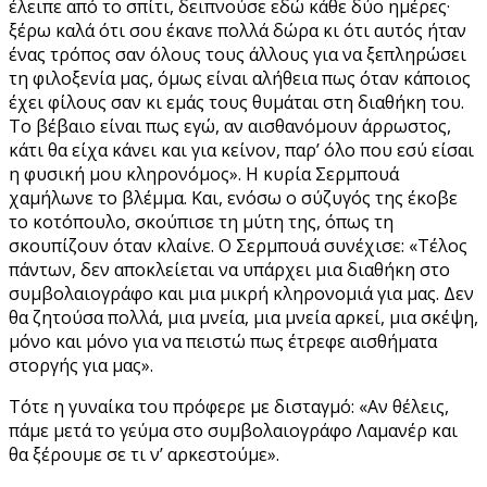
έλειπε από το σπίτι, δειπνούσε εδώ κάθε δύο ημέρες·
ξέρω καλά ότι σου έκανε πολλά δώρα κι ότι αυτός ήταν
ένας τρόπος σαν όλους τους άλλους για να ξεπληρώσει
τη φιλοξενία μας, όμως είναι αλήθεια πως όταν κάποιος
έχει φίλους σαν κι εμάς τους θυμάται στη διαθήκη του.
Το βέβαιο είναι πως εγώ, αν αισθανόμουν άρρωστος,
κάτι θα είχα κάνει και για κείνον, παρ’ όλο που εσύ είσαι
η φυσική μου κληρονόμος». Η κυρία Σερμπουά
χαμήλωνε το βλέμμα. Και, ενόσω ο σύζυγός της έκοβε
το κοτόπουλο, σκούπισε τη μύτη της, όπως τη
σκουπίζουν όταν κλαίνε. Ο Σερμπουά συνέχισε: «Τέλος
πάντων, δεν αποκλείεται να υπάρχει μια διαθήκη στο
συμβολαιογράφο και μια μικρή κληρονομιά για μας. Δεν
θα ζητούσα πολλά, μια μνεία, μια μνεία αρκεί, μια σκέψη,
μόνο και μόνο για να πειστώ πως έτρεφε αισθήματα
στοργής για μας».
Τότε η γυναίκα του πρόφερε με δισταγμό: «Αν θέλεις,
πάμε μετά το γεύμα στο συμβολαιογράφο Λαμανέρ και
θα ξέρουμε σε τι ν’ αρκεστούμε».