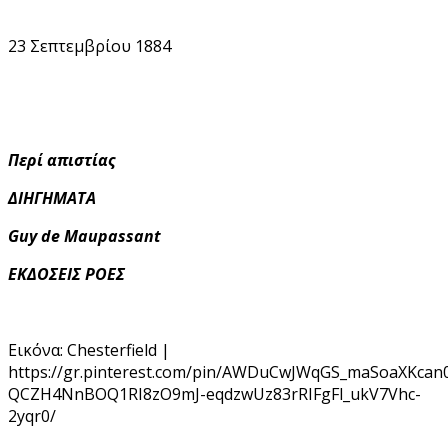
23 Σεπτεμβρίου 1884
Περί απιστίας
ΔΙΗΓΗΜΑΤΑ
Guy de Maupassant
ΕΚΔΟΣΕΙΣ ΡΟΕΣ
Εικόνα: Chesterfield |
https://gr.pinterest.com/pin/AWDuCwJWqGS_maSoaXKca
QCZH4NnBOQ1RI8zO9mJ-eqdzwUz83rRIFgFl_ukV7Vhc-
2yqr0/