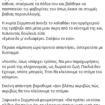
κάθισε, σταύρωσε τα πόδια του και βάλθηκε να
πασπατεύει τις φαβορίτες του όπως έκανε σε στιγμές
βαθιάς περισυλλογής.
Η κυρία Σερμπουά άνοιξε το καλαθάκι του εργόχειρού
της τράβηξε από μέσα μιαν άκρη από το κέντημά της και,
πιάνοντας δουλειά, είπε:
«Εμένα δε μ’ ενδιαφέρει. Σκέψου το εσύ».
Πέρασε κάμποση ώρα προτού απαντήσει, ύστερα είπε με
δισταγμό:
«Λοιπόν, ίσως υπάρχει τρόπος. Να μου παραχωρήσεις
το μισό της κληρονομιάς, ως δωρεά εν ζωή. Παιδιά δεν
έχουμε, οπότε μπορείς. Έτσι θα κλείσουμε το στόμα του
κόσμου»,
Εκείνη απάντησε βαρύθυμα: «Δεν βλέπω ακριβώς πώς
ακριβώς θα του κλείσουμε το στόμα».
Ξαφνικά ο Σερμπουά φουρκίστηκε: «Θα πρέπει να είσαι
ηλίθια. Θα πούμε ότι τα κληρονομήσαμε μισά μισά· την