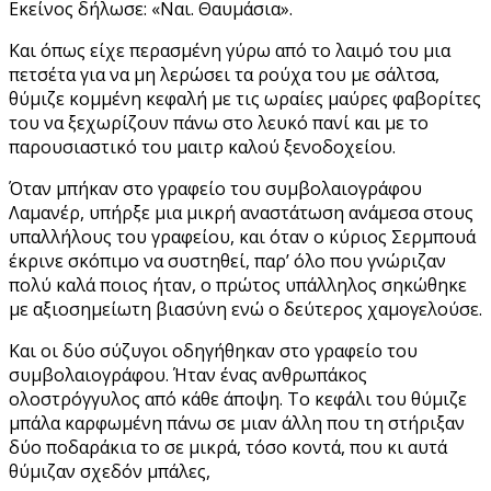
Εκείνος δήλωσε: «Ναι. Θαυμάσια».
Και όπως είχε περασμένη γύρω από το λαιμό του μια
πετσέτα για να μη λερώσει τα ρούχα του με σάλτσα,
θύμιζε κομμένη κεφαλή με τις ωραίες μαύρες φαβορίτες
του να ξεχωρίζουν πάνω στο λευκό πανί και με το
παρουσιαστικό του μαιτρ καλού ξενοδοχείου.
Όταν μπήκαν στο γραφείο του συμβολαιογράφου
Λαμανέρ, υπήρξε μια μικρή αναστάτωση ανάμεσα στους
υπαλλήλους του γραφείου, και όταν ο κύριος Σερμπουά
έκρινε σκόπιμο να συστηθεί, παρ’ όλο που γνώριζαν
πολύ καλά ποιος ήταν, ο πρώτος υπάλληλος σηκώθηκε
με αξιοσημείωτη βιασύνη ενώ ο δεύτερος χαμογελούσε.
Και οι δύο σύζυγοι οδηγήθηκαν στο γραφείο του
συμβολαιογράφου. Ήταν ένας ανθρωπάκος
ολοστρόγγυλος από κάθε άποψη. Το κεφάλι του θύμιζε
μπάλα καρφωμένη πάνω σε μιαν άλλη που τη στήριξαν
δύο ποδαράκια το σε μικρά, τόσο κοντά, που κι αυτά
θύμιζαν σχεδόν μπάλες,