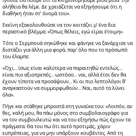
αλήθεια θα λέμε. Δε χρειάζεται να εξηγήσουμε ότι η
διαθήκη ήταν στ’ όνομά του».
Εκείνη εξακολουθούσε να τον κοιτάζει μ’ ένα δια
περαστικό βλέμμα: «Όπως θέλεις, εγώ είμαι έτοιμη».
Τότε ο Σερμπουά σηκώθηκε και φάνηκε να ξανάρχισε να
διστάζει για άλλη μια φορά, παρ’ όλο που το πρόσωπό
του έλαμπε:
«Όχι… ίσως είναι καλύτερα να παραιτηθώ εντελώς…
είναι πιο αξιοπρεπές… ωστόσο… ναι, αλλά έτσι δεν θα
έχουν τίποτα να προσάψουν… Κι οι πιο λεπτολόγοι θ’
αναγκαστούν να συμμορφωθούν… Ναι, αυτό τα λύνει
όλα».
Πήγε και στάθηκε μπροστά στη γυναίκα του: «Λοιπόν, αν
θες, καλή μου, θα πάω μόνος στο συμβολαιογράφο για
να τον συμβουλευτώ και να του εξηγήσω πώς έχουν τα
πράγματα. Θα του πω ότι αυτό προτιμάς, χάριν
ευπρέπειας, για να μην υπάρξουν κουβέντες. Από τη