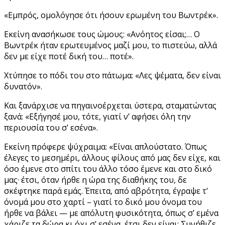
«Εμπρός, ομολόγησε ότι ήσουν ερωμένη του Βωντρέκ».
Εκείνη ανασήκωσε τους ώμους: «Ανόητος είσαι;… Ο
Βωντρέκ ήταν ερωτευμένος μαζί μου, το πιστεύω, αλλά
δεν με είχε ποτέ δική του… ποτέ».
Χτύπησε το πόδι του στο πάτωμα: «Λες ψέματα, δεν είναι
δυνατόν».
Και ξανάρχισε να πηγαινοέρχεται ύστερα, σταματώντας
ξανά: «Εξήγησέ μου, τότε, γιατί ν’ αφήσει όλη την
περιουσία του σ’ εσένα».
Εκείνη πρόφερε ψύχραιμα: «Είναι απλούστατο. Όπως
έλεγες το μεσημέρι, άλλους φίλους από μας δεν είχε, και
όσο έμενε στο σπίτι του άλλο τόσο έμενε και στο δικό
μας· έτσι, όταν ήρθε η ώρα της διαθήκης του, δε
σκέφτηκε παρά εμάς. Έπειτα, από αβρότητα, έγραψε τ’
όνομά μου στο χαρτί – γιατί το δικό μου όνομα του
ήρθε να βάλει — με απόλυτη φυσικότητα, όπως σ’ εμένα
χάριζε τα δώρα κι όχι σ’ εσένα, έτσι δεν είναι; Συνήθιζε