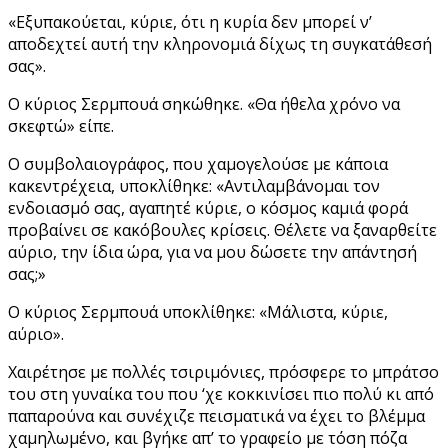
«Εξυπακούεται, κύριε, ότι η κυρία δεν μπορεί ν’
αποδεχτεί αυτή την κληρονομιά δίχως τη συγκατάθεσή
σας».
Ο κύριος Σερμπουά σηκώθηκε. «Θα ήθελα χρόνο να
σκεφτώ» είπε.
Ο συμβολαιογράφος, που χαμογελούσε με κάποια
κακεντρέχεια, υποκλίθηκε: «Αντιλαμβάνομαι τον
ενδοιασμό σας, αγαπητέ κύριε, ο κόσμος καμιά φορά
προβαίνει σε κακόβουλες κρίσεις. Θέλετε να ξαναρθείτε
αύριο, την ίδια ώρα, για να μου δώσετε την απάντησή
σας;»
Ο κύριος Σερμπουά υποκλίθηκε: «Μάλιστα, κύριε,
αύριο».
Χαιρέτησε με πολλές τσιριμόνιες, πρόσφερε το μπράτσο
του στη γυναίκα του που ‘χε κοκκινίσει πιο πολύ κι από
παπαρούνα και συνέχιζε πεισματικά να έχει το βλέμμα
χαμηλωμένο, και βγήκε απ’ το γραφείο με τόση πόζα