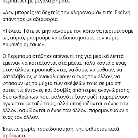
περπατάει με μεγάλα βήματα.
«Δεν μπορείς να δεχτείς την κληρονομιά» είπε. Εκείνη
απάντησε με αδιαφορία:
«Τέλεια. Τότε ας μην κάνουμε τον κόπο να περιμένουμε
ως αύριο, μπορούμε να ειδοποιήσουμε τον κύριο
Λαμανέρ αμέσως».
Ο Σερμπουά στάθηκε απέναντί της για μερικά λεπτά
έμειναν να κοιτάζονται στα μάτια, πολύ κοντά ο ένας
στον άλλον, προσπαθώντας να δουν, να μάθουν, να
καταλάβουν, ν’ ανακαλύψουν ο ένας τον άλλον, να
φτάσουν ως τα μύχια των σκέψεών τους σε μια απ’
αυτές τις έντονες και βουβές απόπειρες αναγνώρισης
δύο ανθρώπων που, μολονότι ζουν μαζί, παραμένουν
άγνωστοι μεταξύ τους, αλλά υποψιάζονται ο ένας τον
άλλον, οσμίζονται ο ένας τον άλλον, παραμονεύουν ο
ένας τον άλλον.
Έπειτα, χωρίς προειδοποίηση, της ψιθύρισε κατά
πρόσωπο: