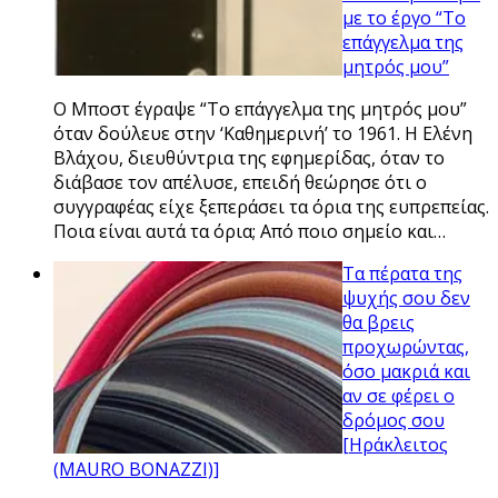
με το έργο “Το
επάγγελμα της
μητρός μου”
Ο Μποστ έγραψε “Το επάγγελμα της μητρός μου”
όταν δούλευε στην ‘Καθημερινή’ το 1961. Η Ελένη
Βλάχου, διευθύντρια της εφημερίδας, όταν το
διάβασε τον απέλυσε, επειδή θεώρησε ότι ο
συγγραφέας είχε ξεπεράσει τα όρια της ευπρεπείας.
Ποια είναι αυτά τα όρια; Από ποιο σημείο και…
Τα πέρατα της
ψυχής σου δεν
θα βρεις
προχωρώντας,
όσο μακριά και
αν σε φέρει ο
δρόμος σου
[Ηράκλειτος
(MAURO BONAZZI)]