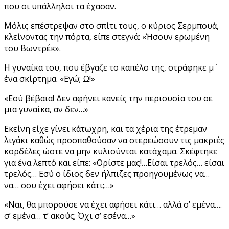
που οι υπάλληλοι τα έχασαν.
Μόλις επέστρεψαν στο σπίτι τους, ο κύριος Σερμπουά,
κλείνοντας την πόρτα, είπε στεγνά: «Ήσουν ερωμένη
του Βωντρέκ».
Η γυναίκα του, που έβγαζε το καπέλο της, στράφηκε μ΄
ένα σκίρτημα. «Εγώ; Ω!»
«Εσύ βέβαια! Δεν αφήνει κανείς την περιουσία του σε
μια γυναίκα, αν δεν…»
Εκείνη είχε γίνει κάτωχρη, και τα χέρια της έτρεμαν
λιγάκι καθώς προσπαθούσαν να στερεώσουν τις μακριές
κορδέλες ώστε να μην κυλιούνται κατάχαμα. Σκέφτηκε
για ένα λεπτό και είπε: «Ορίστε μας!…Είσαι τρελός… είσαι
τρελός… Εσύ ο ίδιος δεν ήλπιζες προηγουμένως να…
να… σου έχει αφήσει κάτι;…»
«Ναι, θα μπορούσε να έχει αφήσει κάτι… αλλά σ’ εμένα….
σ’ εμένα… τ’ ακούς; Όχι σ’ εσένα…»