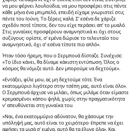
να μου φέρνει λουλούδια, να μου προσφέρει στις πέντε
κάθε μήνα ένα μπιμπελό, επειδή είχαμε γνωριστεί στις
πέντε του Ιούνη. Το ξέρεις καλά. Σ’ εσένα δε χάριζε
σχεδόν ποτέ τίποτε, δεν του είχε περάσει απ’ το μυαλό.
Στις γυναίκες προσφέρουν αναμνηστικά κι όχι στους
συζύγους· ορίστε, σ’ εμένα δώρισε το τελευταίο του
αναμνηστικό, όχι σ’ εσένα τίποτε πιο απλό».
Ήταν τόσο ήρεμη, που ο Σερμπουά δίσταζε. Συνέχισε:
«Το ίδιο κάνει, θα δίναμε κάκιστη εντύπωση. Όλος ο
κόσμος θα νόμιζε αυτό. Δεν μπορούμε να δεχτούμε».
«Εντάξει, φίλε μου, ας μη δεχτούμε τότε. Ένα
εκατομμύριο λιγότερο στην τσέπη μας, αυτό είναι όλο».
Ο Σερμπουά άρχισε να μιλάει, όπως μιλάμε όταν είμαστε
κρεμασμένοι κάπου ψηλά, χωρίς στην πραγματικότητα
ν’ απευθύνεται στη γυναίκα του.
«Ναι, ένα εκατομμύριο αδύνατον, θα χάσουμε την
υπόληψή μας, αυτό είναι το χειρότερο· έπρεπε να έχει
αφήσει τα μισά σ’ εμένα, αυτό θα τα έλυνε όλα». Και