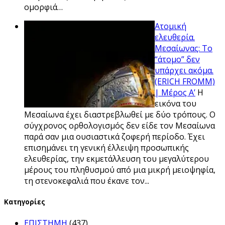
ομορφιά…
Ατομική
ελευθερία.
Μεσαίωνας: Το
“άτομο” δεν
υπάρχει ακόμα.
(ERICH FROMM)
| Μέρος Α’
Η
εικόνα του
Μεσαίωνα έχει διαστρεβλωθεί με δύο τρόπους. Ο
σύγχρονος ορθολογισμός δεν είδε τον Μεσαίωνα
παρά σαν μια ουσιαστικά ζοφερή περίοδο. Έχει
επισημάνει τη γενική έλλειψη προσωπικής
ελευθερίας, την εκμετάλλευση του μεγαλύτερου
μέρους του πληθυσμού από μια μικρή μειοψηφία,
τη στενοκεφαλιά που έκανε τον...
Kατηγορίες
ΕΠΙΣΤΗΜΗ
(437)