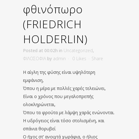
φθινόπωρο
(FRIEDRICH
HOLDERLIN)
Posted at 00:02h
in
Uncategorized
,
ΦΙΛΟΣΟΦΙΑ
by
admin
0
Likes
Share
Η αίγλη της φύσης είναι υψηλότερη
εμφάνιση,
Όπου η μέρα με πολλές χαρές τελειώνει,
Είναι ο χρόνος που μεγαλοπρεπής
ολοκληρώνεται,
Όπου τα φρούτα με λάμψη χαράς ενώνονται.
Η υδρόγειος είναι τόσο στολισμένη, και
σπάνια θορυβεί
Ο ήχος στ’ ανοιχτά χωράφια, ο ήλιος