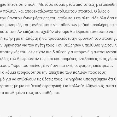
ημία έπεσε στην πόλη. Με τόσο κόσμο μέσα από τα τείχη, εξαπλώθη
πολιτών και αποδεκατίζοντας τις τάξεις του στρατού. Ο ίδιος ο
του θανάτου έγινε μάρτυρας του απόλυτου εφιάλτη: είδε όλα όσα ε
ονται μονομιάς, τους ανθρώπους να παθαίνουν μαζικό παραλήρημα κα
αυτό του. Αν επιζούσε, σχεδόν σίγουρα θα έβρισκε τον τρόπο να
ή ειρήνη με τη Σπάρτη ή να προσαρμόσει την αμυντική του στρατηγι
εν θρήνησαν για τον ηγέτη τους. Τον θεώρησαν υπεύθυνο για τον 
στρατηγικής του. Δεν είχαν πια διάθεση για υπομονή ή αυτοσυγκράτ
ι ιδέες του θεωρούνταν τώρα οι κουρασμένες αντιδράσεις ενός γέρο
 μίσος. Τώρα που εκείνος δεν ήταν πια εκεί, οι φατρίες επέστρεψαν
. Το κόμμα τροφοδότησε την απέχθεια των πολιτών προς τους
ιμό για να επιβάλουν τις θέσεις τους. Τα γεράκια υποσχέθηκαν ότι θ
ρτιάτες με μια επιθετική στρατηγική. Για πολλούς Αθηναίους, αυτά τ
α τα απωθημένα τους συναισθήματα.