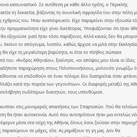
ονα κατευναστικό. Σε αντίθεση με κάθε άλλο ηγέτη, ο Περικλής
αετία τη δεκαετία, βάζοντας τη συνολική σφραγίδα του στην πόλη μ
ους εχθρούς του. Ήταν αναπόφευκτο. Είχε παραμείνει στην εξουσία τ
ην πραγματικότητα είχε γίνει δικτάτορας. Υποψιάζονταν ότι ήταν άθ
ο θα εξηγούσε γιατί ήταν τόσο παράξενος. Αλλά κανείς δεν θα μπορ
υ. Εκείνο το απόγευμα, λοιπόν, καθώς άρχισε να μιλά στην Εκκλησία
 θα είχε τη μεγαλύτερη βαρύτητα, κι έτσι το πλήθος σώπασε
ά του. «Άνδρες Αθηναίοι», ξεκίνησε, «οι απόψεις μου είναι οι ίδιες
οιαδήποτε παραχώρηση στους Πελοποννήσιους, μολονότι γνωρίζω ό
ίθονται να επιδοθούν σε έναν πόλεμο δεν διατηρείται όταν φτάνει
λλάζει κατά την πορεία των γεγονότων». Οι διαφορές μεταξύ της Αθ
μεσολάβηση ουδέτερων διαιτητών, τους υπενθύμισε.
πταν στις μονομερείς απαιτήσεις των Σπαρτιατών. Πού θα τελείω
ρτη θα ήταν αυτοκτονία. Αυτό που αντιπρότεινε ήταν μια εντελώς νέ
έφερνε μέσα στα τείχη της Αθήνας όλους όσοι ζούσαν στην περιοχή
 παρασύρουν σε μάχες, είτε. Ας ρημάξουν τη γη μας. Δεν θα