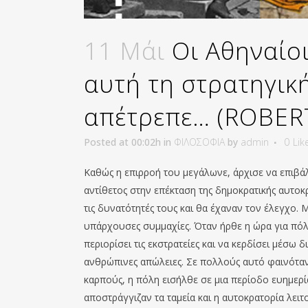
11 Μάι
Οι Αθηναίοι
αυτή τη στρατηγική
απέτρεπε… (ROBER
Posted at 00:02h
in
ΦΙΛΟΣΟΦΙΑ
by
admin
0
Lik
Καθώς η επιρροή του μεγάλωνε, άρχισε να επιβάλλ
αντίθετος στην επέκταση της δημοκρατικής αυτοκ
τις δυνατότητές τους και θα έχαναν τον έλεγχο. 
υπάρχουσες συμμαχίες. Όταν ήρθε η ώρα για πόλε
περιορίσει τις εκστρατείες και να κερδίσει μέσ
ανθρώπινες απώλειες. Σε πολλούς αυτό φαινόταν 
καρπούς, η πόλη εισήλθε σε μια περίοδο ευημερί
αποστράγγιζαν τα ταμεία και η αυτοκρατορία λει