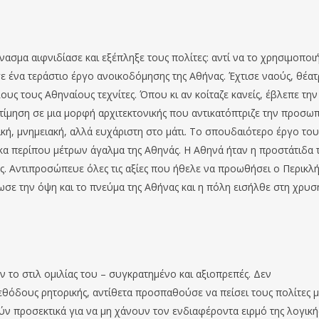
ασμα αιφνιδίασε και εξέπληξε τους πολίτες: αντί να το χρησιμοποι
σε ένα τεράστιο έργο ανοικοδόμησης της Αθήνας. Έχτισε ναούς, θέα
υς τους Αθηναίους τεχνίτες. Όπου κι αν κοίταζε κανείς, έβλεπε την
οτίμηση σε μια μορφή αρχιτεκτονικής που αντικατόπτριζε την προσω
ική, μνημειακή, αλλά ευχάριστη στο μάτι. Το σπουδαιότερο έργο του
α περίπου μέτρων άγαλμα της Αθηνάς. Η Αθηνά ήταν η προστάτιδα 
ης. Αντιπροσώπευε όλες τις αξίες που ήθελε να προωθήσει ο Περικλή
φωσε την όψη και το πνεύμα της Αθήνας και η πόλη εισήλθε στη χρυσ
 το στιλ ομιλίας του – συγκρατημένο και αξιοπρεπές. Δεν
θόδους ρητορικής, αντίθετα προσπαθούσε να πείσει τους πολίτες μ
ούν προσεκτικά για να μη χάνουν τον ενδιαφέροντα ειρμό της λογική