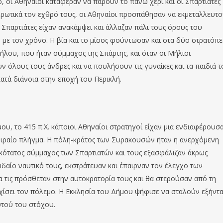
, οι Αθηναίοι κατάφεραν να πάρουν το πάνω χέρι και οι Σπαρτιάτες
ηρωτικά τον εχθρό τους, οι Αθηναίοι προσπάθησαν να εκμεταλλευτ
 Σπαρτιάτες είχαν ανακάμψει και άλλαζαν πάλι τους όρους του
ο με τον χρόνο. Η βία και το μίσος φούντωσαν και στα δύο στρατόπε
Μήλου, που ήταν σύμμαχος της Σπάρτης, και όταν οι Μήλιοι
 όλους τους άνδρες και να πουλήσουν τις γυναίκες και τα παιδιά τ
κατά διάνοια στην εποχή του Περικλή.
ου, το 415 π.Χ. κάποιοι Αθηναίοι στρατηγοί είχαν μια ενδιαφέρουσ
οιραίο πλήγμα. Η πόλη-κράτος των Συρακουσών ήταν η ανερχόμενη
ικότατος σύμμαχος των Σπαρτιατών και τους εξασφάλιζαν άκρως
υδαίο ναυτικό τους, εκστράτευαν και έπαιρναν τον έλεγχο των
 τις πρόσθεταν στην αυτοκρατορία τους και θα στερούσαν από τη
χίσει τον πόλεμο. Η Εκκλησία του Δήμου ψήφισε να σταλούν εξήντ
υτού του στόχου.