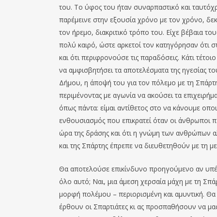
του. Το ύφος του ήταν συναρπαστικό και ταυτόχρ
παρέμεινε στην εξουσία χρόνο με τον χρόνο, δεκ
τον ήρεμο, διακριτικό τρόπο του. Είχε βέβαια τ
πολύ καιρό, ώστε αρκετοί τον κατηγόρησαν ότι στ
και ότι περιφρονούσε τις παραδόσεις. Κάτι τέτοι
να αμφισβητήσει τα αποτελέσματα της ηγεσίας το
Δήμου, η άποψή του για τον πόλεμο με τη Σπάρτη
περιμένοντας με αγωνία να ακούσει τα επιχειρήματ
όπως πάντα: είμαι αντίθετος στο να κάνουμε οπ
ενθουσιασμός που επικρατεί όταν οι άνθρωποι πε
ώρα της δράσης και ότι η γνώμη των ανθρώπων α
και της Σπάρτης έπρεπε να διευθετηθούν με τη 
Θα αποτελούσε επικίνδυνο προηγούμενο αν υπέκυ
όλο αυτό; Ναι, μια άμεση χερσαία μάχη με τη Σπά
μορφή πολέμου – περιορισμένη και αμυντική. Θα 
έρθουν οι Σπαρτιάτες κι ας προσπαθήσουν να μας