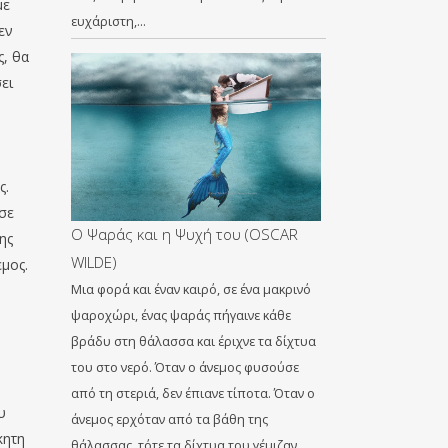
με
ευχάριστη,…
εν
ς, θα
ει
ς.
σε
Ο Ψαράς και η Ψυχή του (OSCAR
ης
WILDE)
εμος.
Μια φορά και έναν καιρό, σε ένα μακρινό
ψαροχώρι, ένας ψαράς πήγαινε κάθε
βράδυ στη θάλασσα και έριχνε τα δίχτυα
ο
του στο νερό. Όταν ο άνεμος φυσούσε
από τη στεριά, δεν έπιανε τίποτα. Όταν ο
υ
άνεμος ερχόταν από τα βάθη της
κητη
θάλασσας, τότε τα δίχτυα του γέμιζαν