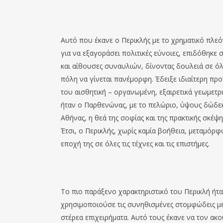
Αυτό που έκανε ο Περικλής με το χρηματικό πλεόν
για να εξαγοράσει πολιτικές εύνοιες, επιδόθηκε 
και αίθουσες συναυλιών, δίνοντας δουλειά σε όλο
πόλη να γίνεται πανέμορφη. Έδειξε ιδιαίτερη πρ
του αισθητική – οργανωμένη, εξαιρετικά γεωμετρ
ήταν ο Παρθενώνας, με το πελώριο, ύψους δώδεκ
Αθήνας, η θεά της σοφίας και της πρακτικής σκέψ
Έτσι, ο Περικλής, χωρίς καμία βοήθεια, μεταμόρ
εποχή της σε όλες τις τέχνες και τις επιστήμες.
Το πιο παράξενο χαρακτηριστικό του Περικλή ήταν
χρησιμοποιούσε τις συνηθισμένες στομφώδεις με
στέρεα επιχειρήματα. Αυτό τους έκανε να τον ακ