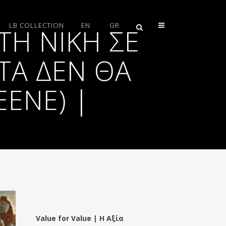
LB COLLECTION
EN
GR
ΤΗ ΝΊΚΗ ΣΕ
ΟΤΑ ΔΕΝ ΘΑ
ENE) |
Value for Value | Η Αξία