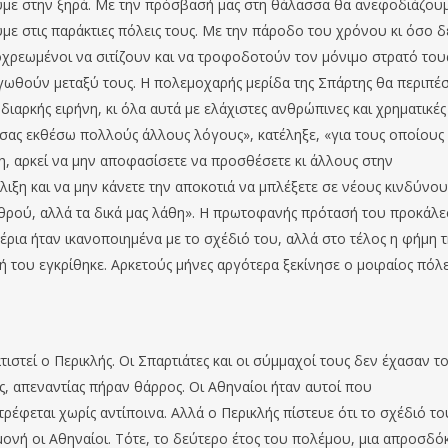
με στην ξηρά. Με την πρόσβασή μας στη θάλασσα θα ανεφοδιάζου
ύμε στις παράκτιες πόλεις τους. Με την πάροδο του χρόνου κι όσο δ
οχρεωμένοι να σιτίζουν και να τροφοδοτούν τον μόνιμο στρατό του
γωθούν μεταξύ τους. Η πολεμοχαρής μερίδα της Σπάρτης θα περιπέσ
ιαρκής ειρήνη, κι όλα αυτά με ελάχιστες ανθρώπινες και χρηματικές
σας εκθέσω πολλούς άλλους λόγους», κατέληξε, «για τους οποίους
κη, αρκεί να μην αποφασίσετε να προσθέσετε κι άλλους στην
ιξη και να μην κάνετε την αποκοτιά να μπλέξετε σε νέους κινδύνου
χθρού, αλλά τα δικά μας λάθη». Η πρωτοφανής πρότασή του προκάλε
έρια ήταν ικανοποιημένα με το σχέδιό του, αλλά στο τέλος η φήμη τ
ή του εγκρίθηκε. Αρκετούς μήνες αργότερα ξεκίνησε ο μοιραίος πόλ
ιστεί ο Περικλής. Οι Σπαρτιάτες και οι σύμμαχοί τους δεν έχασαν τ
, απεναντίας πήραν θάρρος. Οι Αθηναίοι ήταν αυτοί που
έφεται χωρίς αντίποινα. Αλλά ο Περικλής πίστευε ότι το σχέδιό το
μονή οι Αθηναίοι. Τότε, το δεύτερο έτος του πολέμου, μια απροσδό