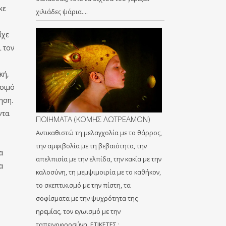
κε
χιλιάδες ψάρια….
ίχε
ι τον
κή,
λοιμό
ηση.
ντα.
ΠΟΙΗΜΑΤΑ (ΚΟΜΗΣ ΛΩΤΡΕΑΜΟΝ)
Αντικαθιστώ τη μελαγχολία με το θάρρος,
την αμφιβολία με τη βεβαιότητα, την
α
απελπισία με την ελπίδα, την κακία με την
α
καλοσύνη, τη μεμψιμοιρία με το καθήκον,
το σκεπτικισμό με την πίστη, τα
σοφίσματα με την ψυχρότητα της
ηρεμίας, τον εγωισμό με την
ταπεινοφροσύνη. ΕΤΙΚΕΤΕΣ :…