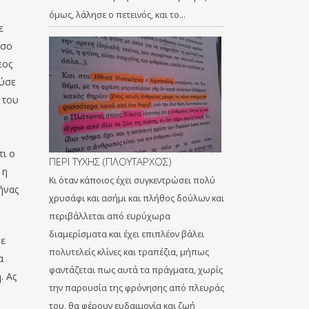
όμως, λάλησε ο πετεινός, και το…
ε
όσο
εος
ούσε
 του
τι ο
ΠΕΡΙ ΤΥΧΗΣ (ΠΛΟΥΤΑΡΧΟΣ)
 η
Κι όταν κάποιος έχει συγκεντρώσει πολύ
ήνας
χρυσάφι και ασήμι και πλήθος δούλων και
περιβάλλεται από ευρύχωρα
διαμερίσματα και έχει επιπλέον βάλει
νε
πολυτελείς κλίνες και τραπέζια, μήπως
α
φαντάζεται πως αυτά τα πράγματα, χωρίς
. Ας
την παρουσία της φρόνησης από πλευράς
του, θα φέρουν ευδαιμονία και ζωή