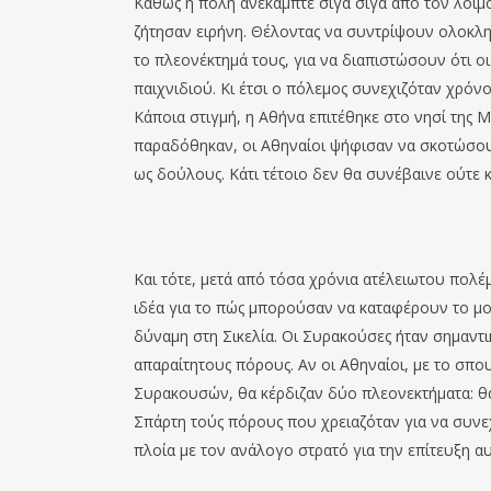
Καθώς η πόλη ανέκαμπτε σιγά σιγά από τον λοιμό
ζήτησαν ειρήνη. Θέλοντας να συντρίψουν ολοκλ
το πλεονέκτημά τους, για να διαπιστώσουν ότι οι
παιχνιδιού. Κι έτσι ο πόλεμος συνεχιζόταν χρόν
Κάποια στιγμή, η Αθήνα επιτέθηκε στο νησί της 
παραδόθηκαν, οι Αθηναίοι ψήφισαν να σκοτώσουν
ως δούλους. Κάτι τέτοιο δεν θα συνέβαινε ούτε 
Και τότε, μετά από τόσα χρόνια ατέλειωτου πολέμ
ιδέα για το πώς μπορούσαν να καταφέρουν το μ
δύναμη στη Σικελία. Οι Συρακούσες ήταν σημαντ
απαραίτητους πόρους. Αν οι Αθηναίοι, με το σπο
Συρακουσών, θα κέρδιζαν δύο πλεονεκτήματα: θα
Σπάρτη τούς πόρους που χρειαζόταν για να συνε
πλοία με τον ανάλογο στρατό για την επίτευξη α