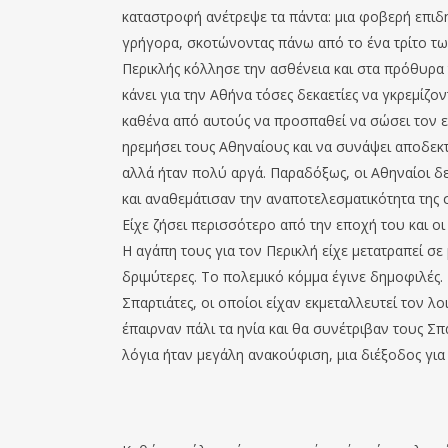
καταστροφή ανέτρεψε τα πάντα: μια φοβερή επιδ
γρήγορα, σκοτώνοντας πάνω από το ένα τρίτο των 
Περικλής κόλλησε την ασθένεια και στα πρόθυρα 
κάνει για την Αθήνα τόσες δεκαετίες να γκρεμίζ
καθένα από αυτούς να προσπαθεί να σώσει τον ε
ηρεμήσει τους Αθηναίους και να συνάψει αποδεκτ
αλλά ήταν πολύ αργά. Παραδόξως, οι Αθηναίοι δ
και αναθεμάτισαν την αναποτελεσματικότητα της 
Είχε ζήσει περισσότερο από την εποχή του και ο
Η αγάπη τους για τον Περικλή είχε μετατραπεί σε
δριμύτερες. Το πολεμικό κόμμα έγινε δημοφιλές
Σπαρτιάτες, οι οποίοι είχαν εκμεταλλευτεί τον λο
έπαιρναν πάλι τα ηνία και θα συνέτριβαν τους Σπα
λόγια ήταν μεγάλη ανακούφιση, μια διέξοδος γι