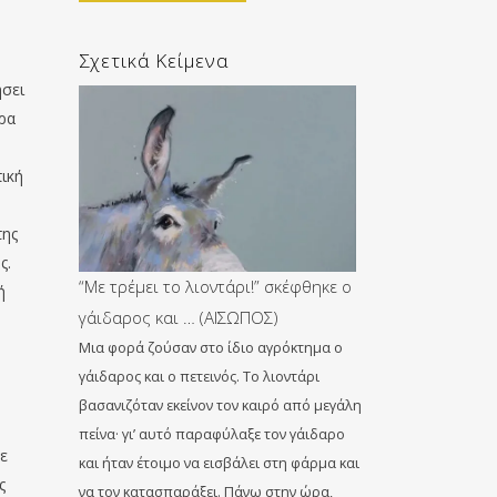
Σχετικά Κείμενα
ήσει
τρα
πική
της
ς.
“Με τρέμει το λιοντάρι!” σκέφθηκε ο
ή
γάιδαρος και … (ΑΙΣΩΠΟΣ)
Μια φορά ζούσαν στο ίδιο αγρόκτημα ο
γάιδαρος και ο πετεινός. Το λιοντάρι
βασανιζόταν εκείνον τον καιρό από μεγάλη
πείνα· γι’ αυτό παραφύλαξε τον γάιδαρο
ε
και ήταν έτοιμο να εισβάλει στη φάρμα και
ς
να τον κατασπαράξει. Πάνω στην ώρα,