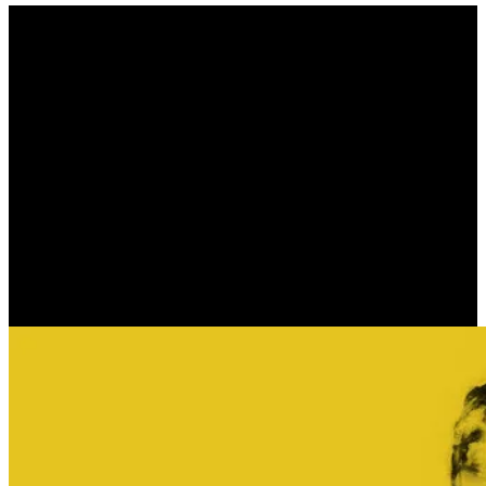
Ω εαυτέ μου! ω ζωή! …
(WALT WHITMAN)