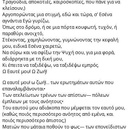
Τραγούδια, αποκοτιές, καιροσκοπίες, που πάνε για να
κλείσουν,)
Αργοπορώντας μια στιγμή, εδώ και τώρα, σ’ Εσένα
αγνάντια Εγώ γυρίζω,
Όπως στο δρόμο, ή σε μια πόρτα κουφωτή, τυχόν, ή
παραθύρι ανοιχτό,
Στέκοντας, χαμηλώνοντας, γυμνώνοντας την κεφαλή
μου, ειδικά Εσένα χαιρετώ,
Να σύρω και να σφίξω την Ψυχή σου, για μια φορά,
αδιάρρηκτα με τη δική μου,
Κι έπειτα να ταξιδέψω, να ταξιδέψω εμπρός.
Ω Εαυτέ μου! Ω Ζωή!
Ω εαυτέ μου! ω ζωή!… των ερωτημάτων αυτών που
επαναλαμβάνονται•
Των ατελείωτων τρένων των απίστων— πόλεων
έμπλεων με τους ανόητους•
Του εαυτού μου αδιάκοπα που μέμφεται τον εαυτό μου,
(καθώς ποιός περισσότερο ανόητος από εμένα, και
ποιός περισσότερο άπιστος;)
Ματιών που μάταια ποθούν το φως— των επονείδιστων