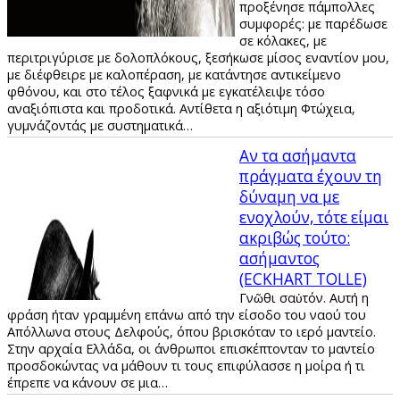
προξένησε πάμπολλες
συμφορές: με παρέδωσε
σε κόλακες, με
περιτριγύρισε με δολοπλόκους, ξεσήκωσε μίσος εναντίον μου,
με διέφθειρε με καλοπέραση, με κατάντησε αντικείμενο
φθόνου, και στο τέλος ξαφνικά με εγκατέλειψε τόσο
αναξιόπιστα και προδοτικά. Αντίθετα η αξιότιμη Φτώχεια,
γυμνάζοντάς με συστηματικά…
Αν τα ασήμαντα
πράγματα έχουν τη
δύναμη να με
ενοχλούν, τότε είμαι
ακριβώς τούτο:
ασήμαντος
(ECKHART TOLLE)
Γνῶθι σαὐτόν. Αυτή η
φράση ήταν γραμμένη επάνω από την είσοδο του ναού του
Απόλλωνα στους Δελφούς, όπου βρισκόταν το ιερό μαντείο.
Στην αρχαία Ελλάδα, οι άνθρωποι επισκέπτονταν το μαντείο
προσδοκώντας να μάθουν τι τους επιφύλασσε η μοίρα ή τι
έπρεπε να κάνουν σε μια…