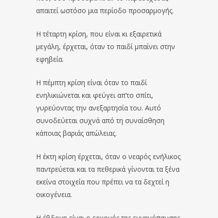
απαιτεί ωστόσο μια περίοδο προσαρμογής.
Η τέταρτη κρίση, που είναι κι εξαιρετικά
μεγάλη, έρχεται, όταν το παιδί μπαίνει στην
εφηβεία.
Η πέμπτη κρίση είναι όταν το παιδί
ενηλικιώνεται και φεύγει απ’το σπίτι,
γυρεύοντας την ανεξαρτησία του. Αυτό
συνοδεύεται συχνά από τη συναίσθηση
κάποιας βαριάς απώλειας.
Η έκτη κρίση έρχεται, όταν ο νεαρός ενήλικος
παντρεύεται και τα πεθερικά γίνονται τα ξένα
εκείνα στοιχεία που πρέπει να τα δεχτεί η
οικογένεια.
Η έβδομη είναι ο ερχομός της εμμηνόπαυσης