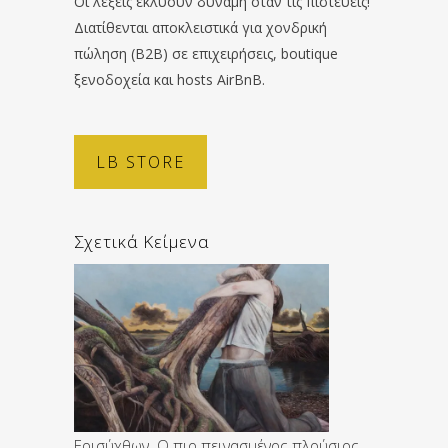
Οι λέξεις εκλύουν δύναμη όταν τις πιστεύεις!
Διατίθενται αποκλειστικά για χονδρική
πώληση (B2B) σε επιχειρήσεις, boutique
ξενοδοχεία και hosts AirBnB.
LB STORE
Σχετικά Κείμενα
Ερισύχθων. Ο πιο πεινασμένος πλούσιος