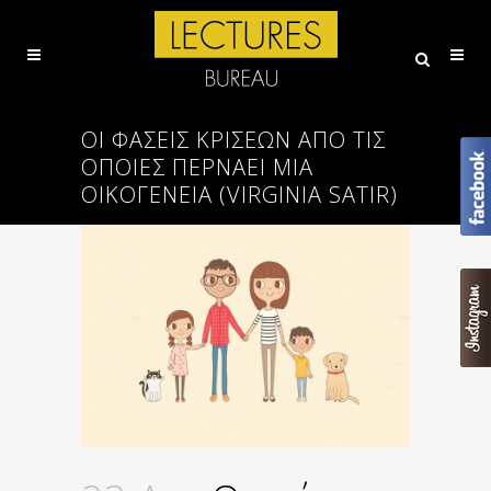
ΟΙ ΦΆΣΕΙΣ ΚΡΊΣΕΩΝ ΑΠΌ ΤΙΣ
ΟΠΟΊΕΣ ΠΕΡΝΆΕΙ ΜΊΑ
ΟΙΚΟΓΈΝΕΙΑ (VIRGINIA SATIR)