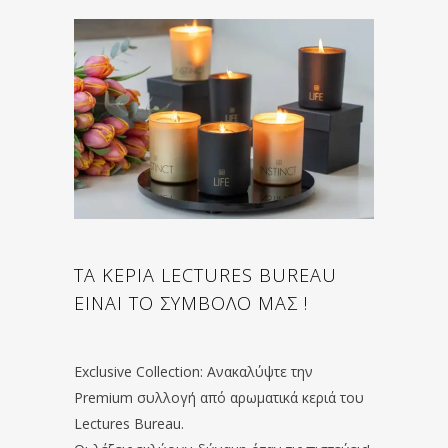
ΤΑ ΚΕΡΙΑ LECTURES BUREAU
ΕΙΝΑΙ ΤΟ ΣΥΜΒΟΛΟ ΜΑΣ !
Exclusive Collection: Ανακαλύψτε την
Premium συλλογή από αρωματικά κεριά του
Lectures Bureau.