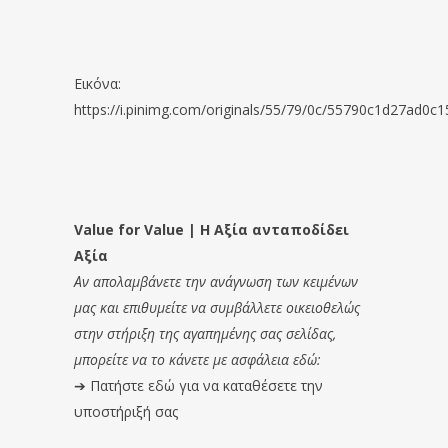
Εικόνα:
https://i.pinimg.com/originals/55/79/0c/55790c1d27ad0c
Value for Value | Η Αξία ανταποδίδει
Αξία
Αν απολαμβάνετε την ανάγνωση των κειμένων
μας και επιθυμείτε να συμβάλλετε οικειοθελώς
στην στήριξη της αγαπημένης σας σελίδας,
μπορείτε να το κάνετε με ασφάλεια εδώ:
➔
Πατήστε εδώ για να καταθέσετε την
υποστήριξή σας