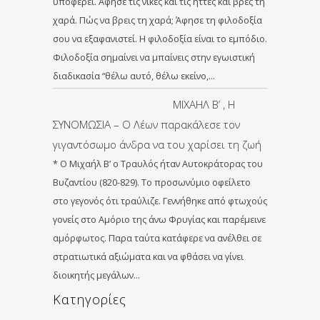
υποφέρει. Άφησε τις νίκες και τις ήττες και βρες τη
χαρά. Πώς να βρεις τη χαρά; Άφησε τη φιλοδοξία
σου να εξαφανιστεί. Η φιλοδοξία είναι το εμπόδιο.
Φιλοδοξία σημαίνει να μπαίνεις στην εγωιστική
διαδικασία “θέλω αυτό, θέλω εκείνο,…
ΜΙΧΑΗΛ Β’ , Η
ΣΥΝΟΜΩΣΙΑ – Ο Λέων παρακάλεσε τον
γιγαντόσωμο άνδρα να του χαρίσει τη ζωή
* Ο Μιχαήλ Β’ ο Τραυλός ήταν Αυτοκράτορας του
Βυζαντίου (820-829). Το προσωνύμιο οφείλετο
στο γεγονός ότι τραύλιζε. Γεννήθηκε από φτωχούς
γονείς στο Αμόριο της άνω Φρυγίας και παρέμεινε
αμόρφωτος. Παρα ταύτα κατάφερε να ανέλθει σε
στρατιωτικά αξιώματα και να φθάσει να γίνει
διοικητής μεγάλων…
Kατηγορίες