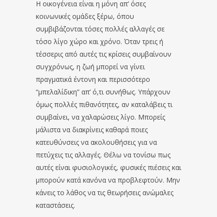
Η οικογένεια είναι η μόνη απ’ όσες
κοινωνικές ομάδες ξέρω, όπου
συμβιβάζονται τόσες πολλές αλλαγές σε
τόσο λίγο χώρο και χρόνο. Όταν τρεις ή
τέσσερις από αυτές τις κρίσεις συμβαίνουν
συγχρόνως, η ζωή μπορεί να γίνει
πραγματικά έντονη και περισσότερο
“μπελαλίδικη” απ’ ό,τι συνήθως. Υπάρχουν
όμως πολλές πιθανότητες, αν καταλάβεις τι
συμβαίνει, να χαλαρώσεις λίγο. Μπορείς
μάλιστα να διακρίνεις καθαρά ποιες
κατευθύνσεις να ακολουθήσεις για να
πετύχεις τις αλλαγές. Θέλω να τονίσω πως
αυτές είναι φυσιολογικές, φυσικές πιέσεις και
μπορούν κατά κανόνα να προβλεφτούν. Μην
κάνεις το λάθος να τις θεωρήσεις ανώμαλες
καταστάσεις.