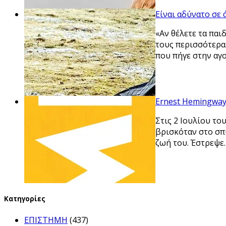
Είναι αδύνατο σε
«Αν θέλετε τα παι
τους περισσότερα
που πήγε στην αγο
Ernest Hemingway
Στις 2 Ιουλίου το
βρισκόταν στο σπί
ζωή του. Έστρεψε
Kατηγορίες
ΕΠΙΣΤΗΜΗ
(437)