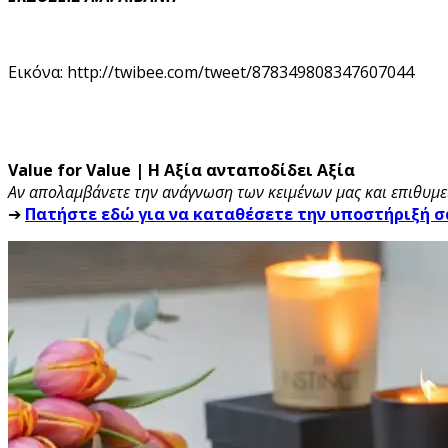
Εικόνα: http://twibee.com/tweet/878349808347607044
Value for Value | Η Αξία ανταποδίδει Αξία
Αν απολαμβάνετε την ανάγνωση των κειμένων μας και επιθυμεί
➔
Πατήστε εδώ για να καταθέσετε την υποστήριξή σ