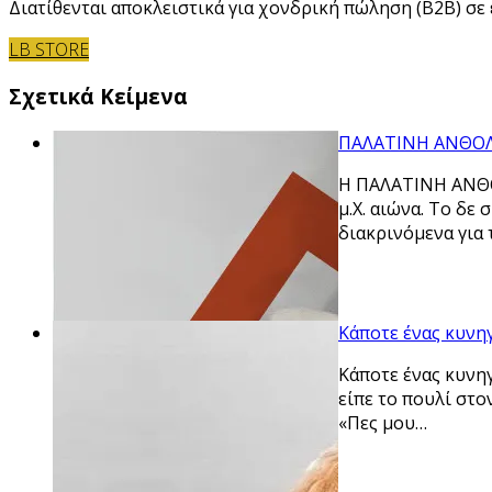
Διατίθενται αποκλειστικά για χονδρική πώληση (B2B) σε ε
LB STORE
Σχετικά Κείμενα
ΠΑΛΑΤΙΝΗ ΑΝΘΟΛ
Η ΠΑΛΑΤΙΝΗ ΑΝΘΟΛ
μ.Χ. αιώνα. Το δε
διακρινόμενα για
Κάποτε ένας κυνηγ
Κάποτε ένας κυνηγ
είπε το πουλί στο
«Πες μου…