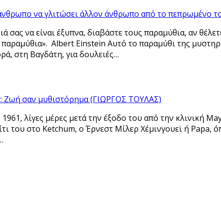
 άνθρωπο να γλιτώσει άλλον άνθρωπο από το πεπρωμένο τ
διά σας να είναι έξυπνα, διαβάστε τους παραμύθια, αν θέλε
 παραμύθια». Albert Einstein Αυτό το παραμύθι της μυστ
ρά, στη Βαγδάτη, για δουλειές…
: Ζωή σαν μυθιστόρημα (ΓΙΩΡΓΟΣ ΤΟΥΛΑΣ)
υ 1961, λίγες μέρες μετά την έξοδο του από την κλινική M
τι του στο Ketchum, ο Έρνεστ Μίλερ Χέμινγουεϊ ή Papa, 
…