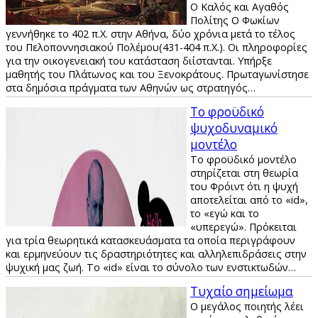
Ο Καλός και Αγαθός
Πολίτης Ο Φωκίων
γεννήθηκε το 402 π.Χ. στην Αθήνα, δύο χρόνια μετά το τέλος
του Πελοποννησιακού Πολέμου(431-404 π.Χ.). Οι πληροφορίες
για την οικογενειακή του κατάσταση διίστανται. Υπήρξε
μαθητής του Πλάτωνος και του Ξενοκράτους. Πρωταγωνίστησε
στα δημόσια πράγματα των Αθηνών ως στρατηγός…
Το φροϋδικό
ψυχοδυναμικό
μοντέλο
Το φροϋδικό μοντέλο
στηρίζεται στη θεωρία
του Φρόιντ ότι η ψυχή
αποτελείται από το «id»,
το «εγώ και το
«υπερεγώ». Πρόκειται
για τρία θεωρητικά κατασκευάσματα τα οποία περιγράφουν
και ερμηνεύουν τις δραστηριότητες και αλληλεπιδράσεις στην
ψυχική μας ζωή. Το «id» είναι το σύνολο των ενστικτωδών…
Τυχαίο σημείωμα
Ο μεγάλος ποιητής λέει