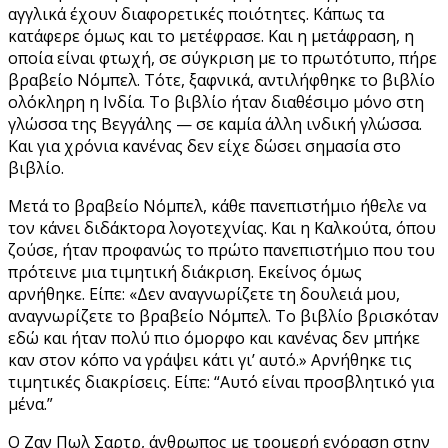
αγγλικά έχουν διαφορετικές ποιότητες. Κάπως τα
κατάφερε όμως και το μετέφρασε. Και η μετάφραση, η
οποία είναι φτωχή, σε σύγκριση με το πρωτότυπο, πήρε
βραβείο Νόμπελ. Τότε, ξαφνικά, αντιλήφθηκε το βιβλίο
ολόκληρη η Ινδία. Το βιβλίο ήταν διαθέσιμο μόνο στη
γλώσσα της Βεγγάλης — σε καμία άλλη ινδική γλώσσα.
Και για χρόνια κανένας δεν είχε δώσει σημασία στο
βιβλίο.
Μετά το βραβείο Νόμπελ, κάθε πανεπιστήμιο ήθελε να
τον κάνει διδάκτορα λογοτεχνίας. Και η Καλκούτα, όπου
ζούσε, ήταν προφανώς το πρώτο πανεπιστήμιο που του
πρότεινε μια τιμητική διάκριση. Εκείνος όμως
αρνήθηκε. Είπε: «Δεν αναγνωρίζετε τη δουλειά μου,
αναγνωρίζετε το βραβείο Νόμπελ. Το βιβλίο βρισκόταν
εδώ και ήταν πολύ πιο όμορφο και κανένας δεν μπήκε
καν στον κόπο να γράψει κάτι γι’ αυτό.» Αρνήθηκε τις
τιμητικές διακρίσεις. Είπε: “Αυτό είναι προσβλητικό για
μένα.”
Ο Ζαν Πωλ Σαρτρ, άνθρωπος με τρομερή ενόραση στην