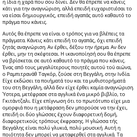
η ίδια η χαρά που σου δίνει. Δεν θα έπρεπε να κάνεις
κάτι για την αναγνώριση, αλλά επειδή ευχαριστιέσαι το
να είσαι δημιουργικός, επειδή αγαπάς αυτό καθαυτό το
πράγμα που κάνεις.
Αυτός θα έπρεπε να είναι ο τρόπος για να βλέπεις τα
πράγματα. Κάνεις κάτι επειδή το αγαπάς, όχι επειδή
ζητάς αναγνώριση. Αν έρθει, δέξου την ήρεμα. Αν δεν
έρθει, μην τη σκέφτεσαι. Η ικανοποίησή σου θα έπρεπε
να βρίσκεται σε αυτό καθαυτό το πράγμα που κάνεις.
Ένας από τους μεγαλύτερους ποιητές αυτού τού αιώνα,
ο Ραμπιτρανάθ Ταγκόρ, ζούσε στη Βεγγάλη, στην Ινδία.
Είχε εκδώσει τα ποιήματά του και τα μυθιστορήματά
του στη Βεγγάλη, αλλά δεν είχε έρθει καμία αναγνώριση.
Ύστερα, μετέφρασε στα αγγλικά ένα μικρό βιβλίο, το
Γκιτάντζαλι. Είχε επίγνωση ότι το πρωτότυπο είχε μια
ομορφιά που η μετάφραση δεν μπορούσε να την έχει,
επειδή οι δύο γλώσσες έχουν διαφορετική δομή,
διαφορετικούς τρόπους έκφρασης. Η γλώσσα τής
Βεγγάλης είναι πολύ γλυκιά, πολύ μουσική. Αυτή η
ποιότητα δεν μπορεί να μεταφερθεί στα αγγλικά. Τα