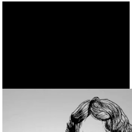
Αγάπησα ό,τι έκανα κι
αυτή ήταν η ανταμοιβή
μου (OSHO)