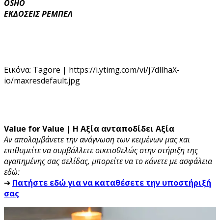
OSHO
ΕΚΔΟΣΕΙΣ ΡΕΜΠΕΛ
Εικόνα: Tagore | https://i.ytimg.com/vi/j7dllhaX-
io/maxresdefault.jpg
Value for Value | Η Αξία ανταποδίδει Αξία
Αν απολαμβάνετε την ανάγνωση των κειμένων μας και
επιθυμείτε να συμβάλλετε οικειοθελώς στην στήριξη της
αγαπημένης σας σελίδας, μπορείτε να το κάνετε με ασφάλεια
εδώ:
➔
Πατήστε εδώ για να καταθέσετε την υποστήριξή
σας