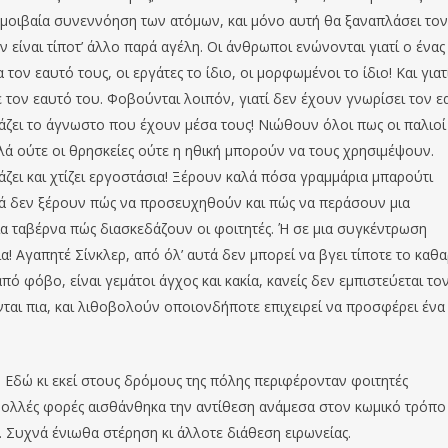
 αμοιβαία συνεννόηση των ατόμων, και μόνο αυτή θα ξαναπλάσει τον
 είναι τίποτ’ άλλο παρά αγέλη. Οι άνθρωποι ενώνονται γιατί ο ένας
ον εαυτό τους, οι εργάτες το ίδιο, οι μορφωμένοι το ίδιο! Και γιατ
 τον εαυτό του. Φοβούνται λοιπόν, γιατί δεν έχουν γνωρίσει τον ε
ομάζει το άγνωστο που έχουν μέσα τους! Νιώθουν όλοι πως οι παλιοί
λλά ούτε οι θρησκείες ούτε η ηθική μπορούν να τους χρησιμέψουν.
ει και χτίζει εργοστάσια! Ξέρουν καλά πόσα γραμμάρια μπαρούτι
λά δεν ξέρουν πώς να προσευχηθούν και πώς να περάσουν μια
μια ταβέρνα πώς διασκεδάζουν οι φοιτητές. Ή σε μια συγκέντρωση
 Αγαπητέ Σίνκλερ, από όλ’ αυτά δεν μπορεί να βγει τίποτε το καθα
ό φόβο, είναι γεμάτοι άγχος και κακία, κανείς δεν εμπιστεύεται το
ται πια, και λιθοβολούν οποιονδήποτε επιχειρεί να προσφέρει ένα
 Εδώ κι εκεί στους δρόμους της πόλης περιφέρονταν φοιτητές
 Πολλές φορές αισθάνθηκα την αντίθεση ανάμεσα στον κωμικό τρόπο
. Συχνά ένιωθα στέρηση κι άλλοτε διάθεση ειρωνείας.