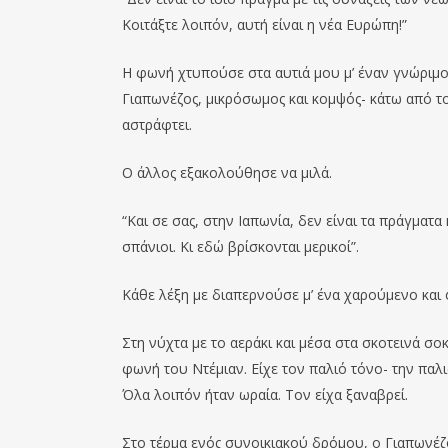
Κοιτάξτε λοιπόν, αυτή είναι η νέα Ευρώπη!”
Η φωνή χτυπούσε στα αυτιά μου μ’ έναν γνώριμο
Γιαπωνέζος, μικρόσωμος και κομψός- κάτω από τ
αστράφτει.
Ο άλλος εξακολούθησε να μιλά.
“Και σε σας, στην Ιαπωνία, δεν είναι τα πράγματ
σπάνιοι. Κι εδώ βρίσκονται μερικοί”.
Κάθε λέξη με διαπερνούσε μ’ ένα χαρούμενο και
Στη νύχτα με το αεράκι και μέσα στα σκοτεινά σ
φωνή του Ντέμιαν. Είχε τον παλιό τόνο- την παλ
Όλα λοιπόν ήταν ωραία. Τον είχα ξαναβρεί.
Στο τέρμα ενός συνοικιακού δρόμου, ο Γιαπωνέζο