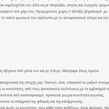
Με καρδιοχτύπι τον είδα να με πλησιάζει, στητός και λυγερός· φορ
ρασμένο στο χέρι του. Προχωρούσε χωρίς ν’ αλλάξει βηματισμό- με
υ το παλιό φωτεινό του πρόσωπο με το αποφασιστικό στόμα και την
νη έβγαινε από μέσα του και με τύλιγε. Μιλήσαμε όπως πρώτα.
κτηριστικά της εποχής μας. Παντού, είπε, επικρατεί το μαζικό πνεύμ
ς οι κοινότητες, από τους φοιτητικούς συλλόγους με τα εμβατήριά τ
ίνονται από καταναγκασμό- πρόκειται για μια κοινότητα αγωνίας,
ονται τα σπέρματα της φθοράς και της κατάρρευσης.
Αλλά αυτές οι κοινότητες, που κάθε τόσο ανθίζουν, είναι ψεύτικες. Μι