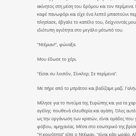
ακίνητος στη μέση του δρόμου και τον περίμενα. 
καφέ πανωφόρι και είχε ένα λεπτό μπαστούνι πε
πλησίασε, έβγαλε το καπέλο του, δείχνοντάς μο
ιδιότυπη αγιότητα στο μεγάλο μέτωπό του.
“Ντέμιαν!”, φώναξα.
Μου έδωσε το χέρι.
“Είσαι συ λοιπόν, Σίνκλερ; Σε περίμενα”.
Με πήρε από το μπράτσο και βαδίζαμε μαζί. Γαλή
Μίλησε για το πνεύμα της Ευρώπης και για τα χαρα
αγέλης· πουθενά ελευθερία και αγάπη. Όλες αυτέ
ως την οργάνωση των κρατών, είναι ομάδες που γ
φόβου, αμηχανίας. Μέσα στο εσωτερικό της βρίσκ
“Η κοινότητα” είπε ο Ντέμιαν, “είναι κάτι ωραίο. 