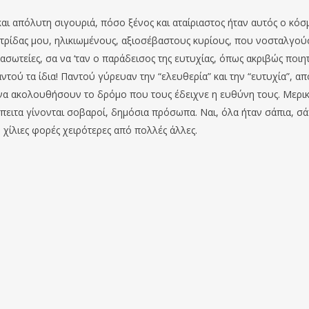
αι απόλυτη σιγουριά, πόσο ξένος και αταίριαστος ήταν αυτός ο κόσ
τρίδας μου, ηλικιωμένους, αξιοσέβαστους κυρίους, που νοσταλγο
ς ασωτείες, σα να ‘ταν ο παράδεισος της ευτυχίας, όπως ακριβώς ποιη
ντού τα ίδια! Παντού γύρευαν την “ελευθερία” και την “ευτυχία”, απ
 να ακολουθήσουν το δρόμο που τους έδειχνε η ευθύνη τους. Μερι
πειτα γίνονται σοβαροί, δημόσια πρόσωπα. Ναι, όλα ήταν σάπια, σά
ν χίλιες φορές χειρότερες από πολλές άλλες.