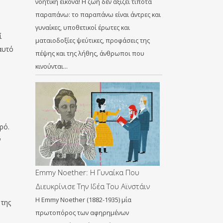
νοητική εικόνα! Η ζωή δεν αξίζει τίποτα
παραπάνω: το παραπάνω είναι άντρες και
γυναίκες, υποθετικοί έρωτες και
ί
ματαιοδοξίες ψεύτικες, προφάσεις της
αυτό
πέψης και της λήθης, άνθρωποι που
κινούνται…
ρό.
ν
Emmy Noether: Η Γυναίκα Που
Διευκρίνισε Την Ιδέα Του Αϊνστάιν
Η Emmy Noether (1882-1935) μία
 της
πρωτοπόρος των αφηρημένων