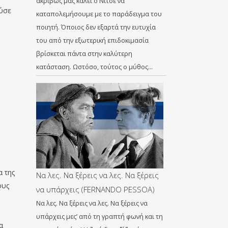
ακριβώς μας καλεί ο Νίτσε να
ούσε
καταπολεμήσουμε με το παράδειγμα του
ποιητή. Όποιος δεν εξαρτά την ευτυχία
του από την εξωτερική επιδοκιμασία
βρίσκεται πάντα στην καλύτερη
κατάσταση. Ωστόσο, τούτος ο μύθος…
α της
Να λες. Να ξέρεις να λες. Να ξέρεις
ους
να υπάρχεις (FERNANDO PESSOA)
Να λες. Να ξέρεις να λες. Να ξέρεις να
υπάρχεις μες’ από τη γραπτή φωνή και τη
α