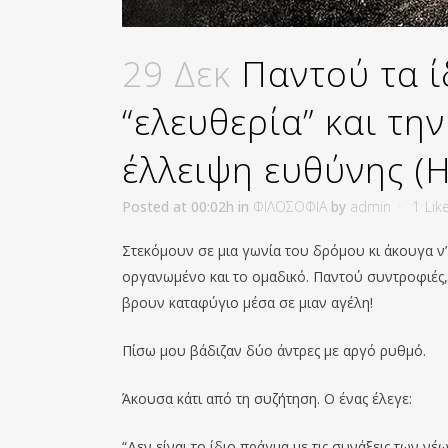
29 Δεκ
Παντού τα ί
“ελευθερία” και τη
έλλειψη ευθύνης 
Posted at 00:02h
in
ΦΙΛΟΣΟΦΙΑ
by
admin
1
Lik
Στεκόμουν σε μια γωνία του δρόμου κι άκουγα ν’
οργανωμένο και το ομαδικό. Παντού συντροφιές
βρουν καταφύγιο μέσα σε μιαν αγέλη!
Πίσω μου βάδιζαν δύο άντρες με αργό ρυθμό.
Άκουσα κάτι από τη συζήτηση. Ο ένας έλεγε:
“Δεν είναι το ίδιο πράγμα με τις συνάξεις των 