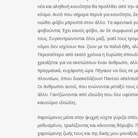
νέα και αληθινή κοινότητα θα προέλθει από την
κόσμο. Αυτό που σήμερα περνά για κοινότητα, δεν
νιώθει φόβο μπροστά στον άλλο. Τα αφεντικά για τ
φοβούνται; Έχει κανείς φόβο, αν δε συμφωνεί με
τους. Συγκεντρώνονται όλοι μαζί, γιατί τους τρ
νόμοι δεν ισχύουν πια- ζουν με τα παλιά ήθη, α
Περισσότερο από εκατό χρόνια η Ευρώπη σπουδάζ
χρειάζεται για να σκοτώσουν έναν άνθρωπο, αλ
πραγματικά, ευχάριστη ώρα. Πήγαινε να δεις σε 
πλουσίων, όπου διασκεδάζουν! Παντού απελπισία!
Οι άνθρωποι αυτοί, που ενώνονται μεταξύ τους απ
άλλο. Γαντζώνονται από ιδεώδη που δεν υφίσταν
καινούριο ιδεώδες.
Χαρούμενος μέσα στην ψυχρή νύχτα γύριζα σπίτι.
μεθυσμένοι, τρικλίζοντας και κάνοντας θόρυβο.
χαρούμενης ζωής τους και της δικής μου μοναξιάς