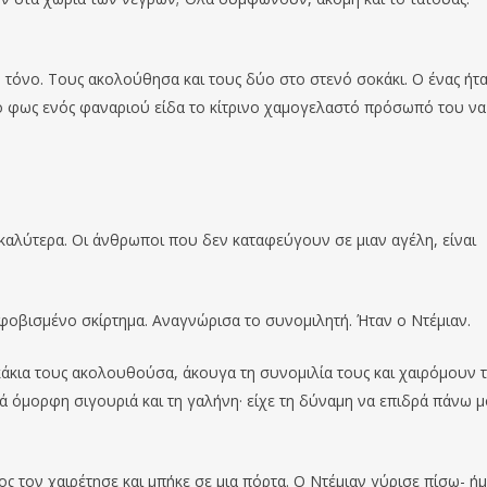
 τόνο. Τους ακολούθησα και τους δύο στο στενό σοκάκι. Ο ένας ήτ
ο φως ενός φαναριού είδα το κίτρινο χαμογελαστό πρόσωπό του να
α καλύτερα. Οι άνθρωποι που δεν καταφεύγουν σε μιαν αγέλη, είναι
 φοβισμένο σκίρτημα. Αναγνώρισα το συνομιλητή. Ήταν ο Ντέμιαν.
οκάκια τους ακολουθούσα, άκουγα τη συνομιλία τους και χαιρόμουν 
ιά όμορφη σιγουριά και τη γαλήνη· είχε τη δύναμη να επιδρά πάνω μ
ς τον χαιρέτησε και μπήκε σε μια πόρτα. Ο Ντέμιαν γύρισε πίσω- ή