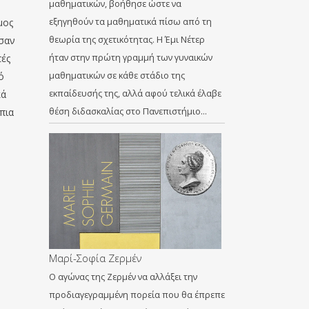
μαθηματικών, βοήθησε ώστε να
μος
εξηγηθούν τα μαθηματικά πίσω από τη
ύσαν
θεωρία της σχετικότητας. Η Έμι Νέτερ
τές
ήταν στην πρώτη γραμμή των γυναικών
ό
μαθηματικών σε κάθε στάδιο της
κά
εκπαίδευσής της, αλλά αφού τελικά έλαβε
πια
θέση διδασκαλίας στο Πανεπιστήμιο…
Μαρί-Σοφία Ζερμέν
Ο αγώνας της Ζερμέν να αλλάξει την
προδιαγεγραμμένη πορεία που θα έπρεπε