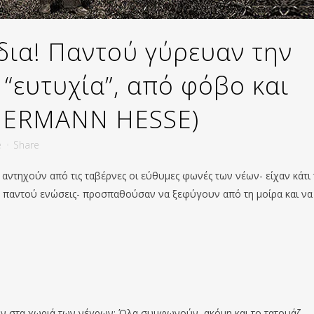
δια! Παντού γύρευαν την
ν “ευτυχία”, από φόβο και
(HERMANN HESSE)
e
Share
 αντηχούν από τις ταβέρνες οι εύθυμες φωνές των νέων- είχαν κάτι
, παντού ενώσεις- προσπαθούσαν να ξεφύγουν από τη μοίρα και να
νέων στα χωριά των νέγρων; Όλα συμφωνούν, ακόμη και το τατουάζ.