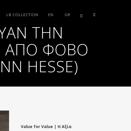
LB COLLECTION
EN
GR
ΕΥΑΝ ΤΗΝ
”, ΑΠΌ ΦΌΒΟ
ANN HESSE)
Value for Value | Η Αξία