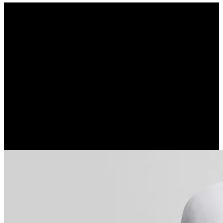
“Εγώ δεν χρειάζομαι
κανέναν , τα καταφέρνω
μόνος μου”. Είστε βέβαιος;
(JORGE BUCAY)