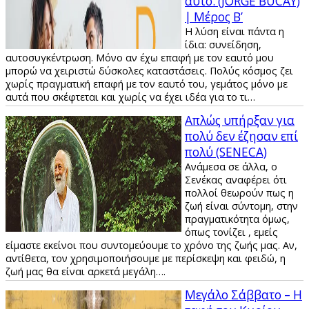
αυτό. (JORGE BUCAY)
| Μέρος Β’
Η λύση είναι πάντα η
ίδια: συνείδηση,
αυτοσυγκέντρωση. Mόνο αν έχω επαφή με τον εαυτό μου
μπορώ να χειριστώ δύσκολες καταστάσεις. Πολύς κόσμος ζει
χωρίς πραγματική επαφή με τον εαυτό του, γεμάτος μόνο με
αυτά που σκέφτεται και χωρίς να έχει ιδέα για το τι…
Απλώς υπήρξαν για
πολύ δεν έζησαν επί
πολύ (SENECA)
Ανάμεσα σε άλλα, ο
Σενέκας αναφέρει ότι
πολλοί θεωρούν πως η
ζωή είναι σύντομη, στην
πραγματικότητα όμως,
όπως τονίζει , εμείς
είμαστε εκείνοι που συντομεύουμε το χρόνο της ζωής μας. Αν,
αντίθετα, τον χρησιμοποιήσουμε με περίσκεψη και φειδώ, η
ζωή μας θα είναι αρκετά μεγάλη….
Μεγάλο Σάββατο – Η