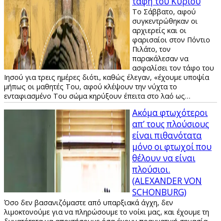
ταφή του Κυρίου
Το Σάββατο, αφού
συγκεντρώθηκαν οι
αρχιερείς και οι
φαρισαίοι στον Πόντιο
Πιλάτο, τον
παρακάλεσαν να
ασφαλίσει τον τάφο του
Ιησού για τρεις ημέρες διότι, καθώς έλεγαν, «έχουμε υποψία
μήπως οι μαθητές Του, αφού κλέψουν την νύχτα το
ενταφιασμένο Του σώμα κηρύξουν έπειτα στο λαό ως…
Ακόμα φτωχότεροι
απ’ τους πλούσιους
είναι πιθανότατα
μόνο οι φτωχοί που
θέλουν να είναι
πλούσιοι.
(ALEXANDER VON
SCHONBURG)
Όσο δεν βασανιζόμαστε από υπαρξιακά άγχη, δεν
λιμοκτονούμε για να πληρώσουμε το νοίκι μας, και έχουμε τη