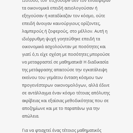
Ωστόσο, τον ‘Ετζγουορθ δεν τον ενδιέφεραν
τα οικονομικά επειδή αιτιολογούσαν ή
εξηγούσαν ή καταδίκαζαν τον κόσμο, ούτε
επειδή άνοιγαν καινούργιους ορίζοντες,
λαμπερούς ή ζοφερούς, στο μέλλον. Αυτή η
ιδιόρρυθμη ψυχή γοητεύθηκε επειδή τα
οικονομικά ασχολούνταν με ποσότητες και
γιατί ό,τι είχε σχέση με ποσότητες μπορούσε
να μεταφραστεί σε μαθηματικά! Η διαδικασία
της μετάφρασης απαιτούσε την εγκατάλειψη
εκείνου του γεμάτου ένταση κόσμου των
προγενέστερων οικονομολόγων, αλλά έδινε
σε αντάλλαγμα έναν κόσμο τέτοιας απόλυτης
ακρίβειας και εξαίσιας μεθοδικότητας που σε
αποζημίωνε και με το παραπάνω για την
απώλεια.
Για να φτιαχτεί ένας τέτοιος μαθηματικός