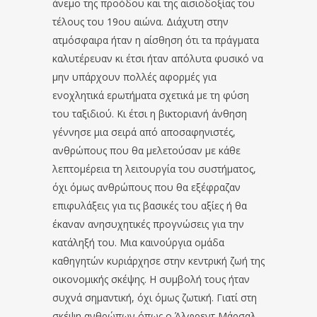
άνεμο της προόδου και της αισιοδοξίας του
τέλους του 19ου αιώνα. Διάχυτη στην
ατμόσφαιρα ήταν η αίσθηση ότι τα πράγματα
καλυτέρευαν κι έτσι ήταν απόλυτα φυσικό να
μην υπάρχουν πολλές αφορμές για
ενοχλητικά ερωτήματα σχετικά με τη φύση
του ταξιδιού. Κι έτσι η βικτοριανή άνθηση
γέννησε μια σειρά από αποσαφηνιστές,
ανθρώπους που θα μελετούσαν με κάθε
λεπτομέρεια τη λειτουργία του συστήματος,
όχι όμως ανθρώπους που θα εξέφραζαν
επιφυλάξεις για τις βασικές του αξίες ή θα
έκαναν ανησυχητικές προγνώσεις για την
κατάληξή του. Μια καινούργια ομάδα
καθηγητών κυριάρχησε στην κεντρική ζωή της
οικονομικής σκέψης. Η συμβολή τους ήταν
συχνά σημαντική, όχι όμως ζωτική. Γιατί στη
σκέψη ανθρώπων όπως ο Άλφρεντ Μάρσαλ,