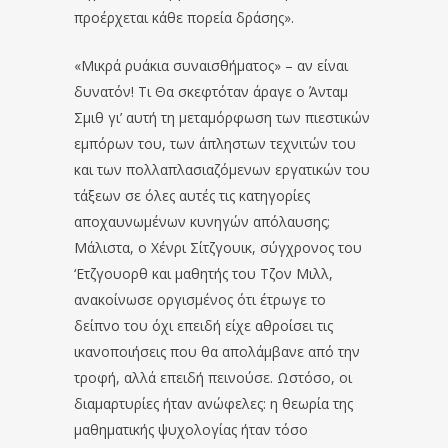
προέρχεται κάθε πορεία δράσης».
«Μικρά ρυάκια συναισθήματος» – αν είναι
δυνατόν! Τι Θα σκεφτόταν άραγε ο Άνταμ
Σμιθ γι’ αυτή τη μεταμόρφωση των πιεστικών
εμπόρων του, των άπληστων τεχνιτών του
και των πολλαπλασιαζόμενων εργατικών του
τάξεων σε όλες αυτές τις κατηγορίες
αποχαυνωμένων κυνηγών απόλαυσης;
Μάλιστα, ο Χένρι Σίτζγουικ, σύγχρονος του
‘Ετζγουορθ και μαθητής του Τζον Μιλλ,
ανακοίνωσε οργισμένος ότι έτρωγε το
δείπνο του όχι επειδή είχε αθροίσει τις
ικανοποιήσεις που θα απολάμβανε από την
τροφή, αλλά επειδή πεινούσε. Ωστόσο, οι
διαμαρτυρίες ήταν ανώφελες: η θεωρία της
μαθηματικής ψυχολογίας ήταν τόσο