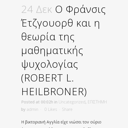
24 Δεκ
Ο Φράνσις
Έτζγουορθ και η
θεωρία της
μαθηματικής
ψυχολογίας
(ROBERT L.
HEILBRONER)
Posted at 00:02h
in
Uncategorized
,
ΕΠΙΣΤΗΜΗ
by
admin
0
Likes
Share
Η βικτοριανή Αγγλία είχε νιώσει τον ούριο