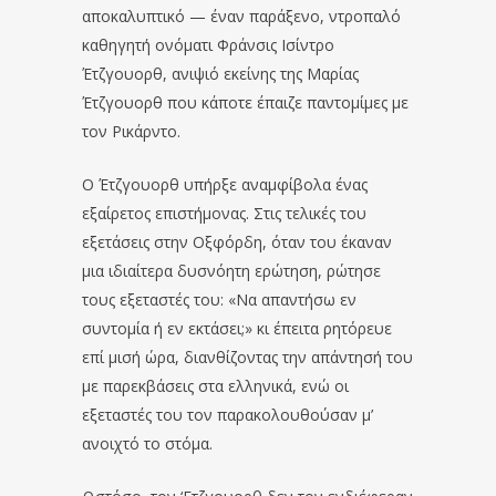
αποκαλυπτικό — έναν παράξενο, ντροπαλό
καθηγητή ονόματι Φράνσις Ισίντρο
Έτζγουορθ, ανιψιό εκείνης της Μαρίας
Έτζγουορθ που κάποτε έπαιζε παντομίμες με
τον Ρικάρντο.
Ο Έτζγουορθ υπήρξε αναμφίβολα ένας
εξαίρετος επιστήμονας. Στις τελικές του
εξετάσεις στην Οξφόρδη, όταν του έκαναν
μια ιδιαίτερα δυσνόητη ερώτηση, ρώτησε
τους εξεταστές του: «Να απαντήσω εν
συντομία ή εν εκτάσει;» κι έπειτα ρητόρευε
επί μισή ώρα, διανθίζοντας την απάντησή του
με παρεκβάσεις στα ελληνικά, ενώ οι
εξεταστές του τον παρακολουθούσαν μ’
ανοιχτό το στόμα.