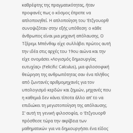
καθρέφτης της πραγματικότητας, ήταν
προφανές πως ο κόσμος έπρεπε να
απλοποιηθεί. Η απλοποίηση του ‘Ετζγουορθ
συνοψιζόταν στην εξής υπόθεση: ο κάθε
άνθρωπος είναι μια μηχανή απόλαυσης. Ο
Τζέρεμι Μπένθαμ είχε συλλάβει πρώτος αυτή
την ιδέα στις αρχές του 19ου αιώνα και την
είχε ονομάσει «Λογισμός δημιουργίας
ευτυχίας» (Felicifιc Calculus), μια φιλοσοφική
θεώρηση της ανθρωπότητας σαν ένα πλήθος
από ζωντανές αριθμομηχανές για τον
υπολογισμό κερδών και ζημιών, μηχανές που
η καθεμιά δεν κάνει τίποτα άλλο απ’ το να
επιδιώκει τη μεγιστοποίηση της απόλαυσης.
Σ’ αυτή τη γενική φιλοσοφία, ο ‘Ετζγουορθ
πρόσθεσε τώρα την ακρίβεια των
μαθηματικών για να δημιουργήσει ένα είδος