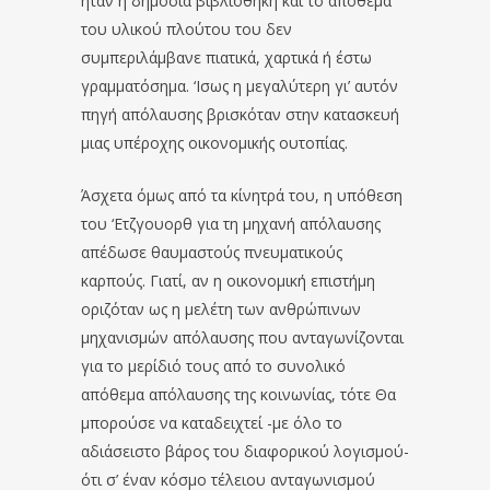
ήταν η δημόσια βιβλιοθήκη και το απόθεμα
του υλικού πλούτου του δεν
συμπεριλάμβανε πιατικά, χαρτικά ή έστω
γραμματόσημα. ‘Ισως η μεγαλύτερη γι’ αυτόν
πηγή απόλαυσης βρισκόταν στην κατασκευή
μιας υπέροχης οικονομικής ουτοπίας.
Άσχετα όμως από τα κίνητρά του, η υπόθεση
του ‘Ετζγουορθ για τη μηχανή απόλαυσης
απέδωσε θαυμαστούς πνευματικούς
καρπούς. Γιατί, αν η οικονομική επιστήμη
οριζόταν ως η μελέτη των ανθρώπινων
μηχανισμών απόλαυσης που ανταγωνίζονται
για το μερίδιό τους από το συνολικό
απόθεμα απόλαυσης της κοινωνίας, τότε Θα
μπορούσε να καταδειχτεί -με όλο το
αδιάσειστο βάρος του διαφορικού λογισμού-
ότι σ’ έναν κόσμο τέλειου ανταγωνισμού