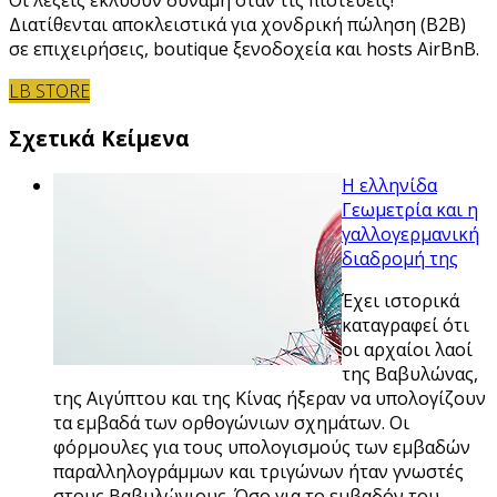
Οι λέξεις εκλύουν δύναμη όταν τις πιστεύεις!
Διατίθενται αποκλειστικά για χονδρική πώληση (B2B)
σε επιχειρήσεις, boutique ξενοδοχεία και hosts AirBnB.
LB STORE
Σχετικά Κείμενα
Η ελληνίδα
Γεωμετρία και η
γαλλογερμανική
διαδρομή της
Έχει ιστορικά
καταγραφεί ότι
οι αρχαίοι λαοί
της Βαβυλώνας,
της Αιγύπτου και της Κίνας ήξεραν να υπολογίζουν
τα εμβαδά των ορθογώνιων σχημάτων. Οι
φόρμουλες για τους υπολογισμούς των εμβαδών
παραλληλογράμμων και τριγώνων ήταν γνωστές
στους Βαβυλώνιους. Όσο για το εμβαδόν του