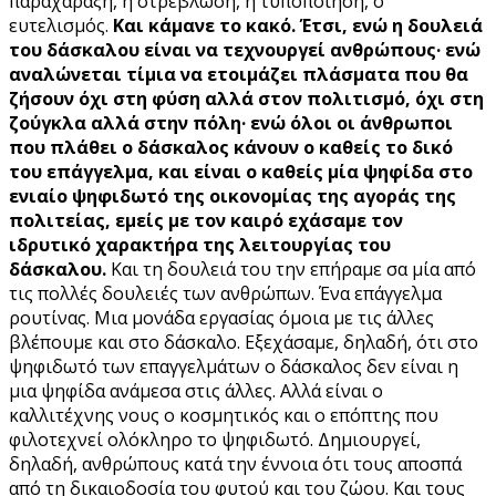
παραχάραξη, η στρέβλωση, η τυποποίηση, ο
ευτελισμός.
Και κάμανε το κακό. Έτσι, ενώ η δουλειά
του δάσκαλου είναι να τεχνουργεί ανθρώπους· ενώ
αναλώνεται τίμια να ετοιμάζει πλάσματα που θα
ζήσουν όχι στη φύση αλλά στον πολιτισμό, όχι στη
ζούγκλα αλλά στην πόλη· ενώ όλοι οι άνθρωποι
που πλάθει ο δάσκαλος κάνουν ο καθείς το δικό
του επάγγελμα, και είναι ο καθείς μία ψηφίδα στο
ενιαίο ψηφιδωτό της οικονομίας της αγοράς της
πολιτείας, εμείς με τον καιρό εχάσαμε τον
ιδρυτικό χαρακτήρα της λειτουργίας του
δάσκαλου.
Και τη δουλειά του την επήραμε σα μία από
τις πολλές δουλειές των ανθρώπων. Ένα επάγγελμα
ρουτίνας. Μια μονάδα εργασίας όμοια με τις άλλες
βλέπουμε και στο δάσκαλο. Εξεχάσαμε, δηλαδή, ότι στο
ψηφιδωτό των επαγγελμάτων ο δάσκαλος δεν είναι η
μια ψηφίδα ανάμεσα στις άλλες. Αλλά είναι ο
καλλιτέχνης νους ο κοσμητικός και ο επόπτης που
φιλοτεχνεί ολόκληρο το ψηφιδωτό. Δημιουργεί,
δηλαδή, ανθρώπους κατά την έννοια ότι τους αποσπά
από τη δικαιοδοσία του φυτού και του ζώου. Και τους