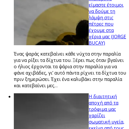
είμαστε έτοιμοι
να δούμε τη
λάμψη στις
πέτρες που
έχουμε στα
χέρια μας (JORGE
BUCAY)
Ένας ψαράς κατεβαίνει κάθε νύχτα στην παραλία
για να ρίξει τα δίχτυα του. Ξέρει πως όταν βγαίνει
ο ήλιος έρχονται τα ψάρια στην παραλία για να
φάνε αχιβάδες, γι’ αυτό πάντα ρίχνει τα δίχτυα του
πριν ξημερώσει. Έχει ένα καλυβάκι στην παραλία
και κατεβαίνει μες…
Η διαιτητική
αποχή από τα
τρόφιμα μας
χαρίζει
σωματική υγεία,
εκείνη από τους