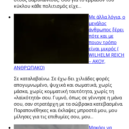
κύκλου κάθε πολιτισμός είχε…
Με άλλα λόγια, ο
μεγάλος
άνθρωπος ξέρει
πότε και με
ποιον τρόπο
είναι μικρός (
WILHELM REICH
– ΑΚΟΥ,
ΑΝΘΡΩΠΑΚΟ)
Σε καταλαβαίνω. Σε έχω δει χιλιάδες φορές
απογυμνωμένο, ψυχικά και σωματικά, χωρίς
μάσκα, χωρίς κομματική ταυτότητα, χωρίς τη
«λαϊκότητά» σου. Γυμνό, όπως σε γέννησε η μάνα
σου, σαν στρατάρχη με τα σώβρακα κατεβασμένα.
Παραπονέθηκες και έκλαψες μπροστά μου, μου
μίλησες για τις επιθυμίες σου, μου…
Μακάρι να