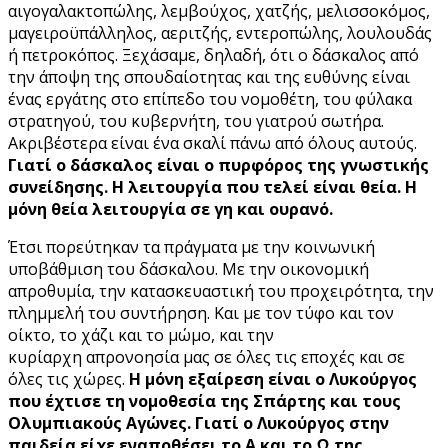
αιγογαλακτοπώλης, λεμβούχος, χατζής, μελισσοκόμος,
μαγειροϋπάλληλος, αεριτζής, εντεροπώλης, λουλουδάς
ή πετροκόπος. Ξεχάσαμε, δηλαδή, ότι ο δάσκαλος από
την άποψη της σπουδαίοτητας και της ευθύνης είναι
ένας εργάτης στο επίπεδο του νομοθέτη, του φύλακα
στρατηγού, του κυβερνήτη, του γιατρού σωτήρα.
Ακριβέστερα είναι ένα σκαλί πάνω από όλους αυτούς.
Γιατί ο δάσκαλος είναι ο πυρφόρος της γνωστικής
συνείδησης. Η λειτουργία που τελεί είναι θεία. Η
μόνη θεία λειτουργία σε γη και ουρανό.
Έτσι πορεύτηκαν τα πράγματα με την κοινωνική
υποβάθμιση του δάσκαλου. Με την οικονομική
απροθυμία, την κατασκευαστική του προχειρότητα, την
πλημμελή του συντήρηση. Και με τον τύφο και τον
οίκτο, το χάζι και το μώμο, και την
κυρίαρχη απρονοησία μας σε όλες τις εποχές και σε
όλες τις χώρες.
Η μόνη εξαίρεση είναι ο Λυκούργος
που έχτισε τη νομοθεσία της Σπάρτης και τους
Ολυμπιακούς Αγώνες. Γιατί ο Λυκούργος στην
παιδεία είχε εναποθέσει το Α και το Ω της