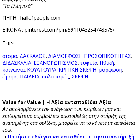
“Τα Ελληνικά”
ΠΗΓΗ : hallofpeople.com
EIKONA : pinterest.com/pin/5911043254748575/
Tags:
άτομο
,
ΔΑΣΚΑΛΟΣ
,
ΔΙΑΜΟΡΦΩΣΗ ΠΡΟΣΩΠΙΚΟΤΗΤΑΣ
,
ΔΙΔΑΣΚΑΛΙΑ
,
ΕΞΑΝΘΡΩΠΙΣΜΟΣ
,
ευφυία
,
Ηθική
,
κοινωνία
,
ΚΟΥΛΤΟΥΡΑ
,
ΚΡΙΤΙΚΗ ΣΚΕΨΗ
,
μόρφωση
,
όραμα
,
ΠΑΙΔΕΙΑ
,
πολιτισμός
,
ΣΚΕΨΗ
Value for Value | Η Αξία ανταποδίδει Αξία
Αν απολαμβάνετε την ανάγνωση των κειμένων μας και
επιθυμείτε να συμβάλλετε οικειοθελώς στην στήριξη της
αγαπημένης σας σελίδας, μπορείτε να το κάνετε με ασφάλεια
εδώ:
➔
Πατήστε εδώ για να καταθέσετε την υποστήριξή