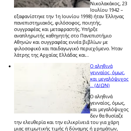
Νικολακάκος, 23
Ιουλίου 1942 –
εξαφανίστηκε την 1η Ιουνίου 1998) ήταν Έλληνας
πανεπιστημιακός, φιλόσοφος, ποιητής,
συγγραφέας και μεταφραστής. Υπήρξε
αναπληρωτής καθηγητής στο Πανεπιστήμιο
Αθηνών και συγγραφέας εννέα βιβλίων με
φιλοσοφικό και παιδαγωγικό περιεχόμενο. Ήταν
λάτρης της Αρχαίας Ελλάδας και…
Ο αληθινά
γενναίος, όμως,
και μεγαλόψυχος
… (ΔΙΩΝ)
Ο αληθινά
γενναίος, όμως,
και μεγαλόψυχος
δεν θα θυσίαζε
την ελευθερία και την ειλικρίνειά του για χάρη
μιας ατιμωτικής τιμής ή δύναμης ή χρημάτων,