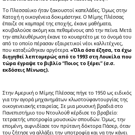
Το Πλεσσαίικο ήταν ξακουστοί καπελάδες. Όμως στην
Κατοχή η οικογένεια δοκιμάστηκε. Ο Μίμης Πλέσσας
έπαιζε σε καμπαρέ της εποχής, έκανε μαθήματα,
κουβαλούσε ακόμη και πεθαμένους από την πείνα. Μετά
την απελευθέρωση έκανε το κουαρτέτο με το όνομά του
από το οποίο πέρασαν εξαιρετικοί νέοι καλλιτέχνες,
που καταξιώθηκαν αργότερα.
«Όλα όσα έζησα, τα έχω
διηγηθεί λεπτομερώς από το 1993 στη Λουκίλα που
τώρα έγραψε το βιβλίο “Ποιος το ξέρει” (σ.σ.
εκδόσεις Μίνωας).
Στην Αμερική ο Μίμης Πλέσσας πήγε το 1950 ως ειδικός
για την αγορά μηχανημάτων κλωστοϋφαντουργίας της
οικογενειακής εταιρείας. Σε μια μουσική βραδιά στο
Πανεπιστήμιο του Ντουλούθ κέρδισε το βραβείο:
τετραετής υποτροφία μουσικών σπουδών. Όμως, την
επομένη, αιφνιδίασε τον πρύτανη δόκτορα Πάσερ, όταν
του ζήτησε να αλλάξει την υποτροφία και να την κάνει