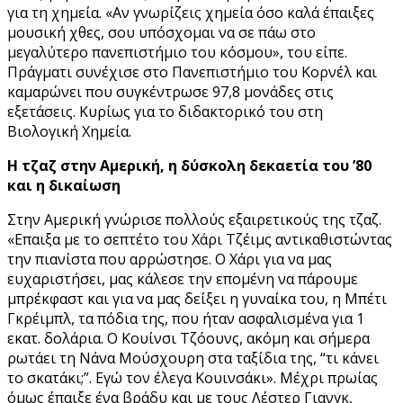
για τη χημεία. «Αν γνωρίζεις χημεία όσο καλά έπαιξες
μουσική χθες, σου υπόσχομαι να σε πάω στο
μεγαλύτερο πανεπιστήμιο του κόσμου», του είπε.
Πράγματι συνέχισε στο Πανεπιστήμιο του Κορνέλ και
καμαρώνει που συγκέντρωσε 97,8 μονάδες στις
εξετάσεις. Κυρίως για το διδακτορικό του στη
Βιολογική Χημεία.
Η τζαζ στην Αμερική, η δύσκολη δεκαετία του ’80
και η δικαίωση
Στην Αμερική γνώρισε πολλούς εξαιρετικούς της τζαζ.
«Επαιξα με το σεπτέτο του Χάρι Τζέιμς αντικαθιστώντας
την πιανίστα που αρρώστησε. Ο Χάρι για να μας
ευχαριστήσει, μας κάλεσε την επομένη να πάρουμε
μπρέκφαστ και για να μας δείξει η γυναίκα του, η Μπέτι
Γκρέιμπλ, τα πόδια της, που ήταν ασφαλισμένα για 1
εκατ. δολάρια. Ο Κουίνσι Τζόουνς, ακόμη και σήμερα
ρωτάει τη Νάνα Μούσχουρη στα ταξίδια της, “τι κάνει
το σκατάκι;”. Εγώ τον έλεγα Κουινσάκι». Μέχρι πρωίας
όμως έπαιξε ένα βράδυ και με τους Λέστερ Γιανγκ,