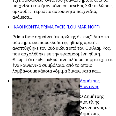
παιχνίδια του ήταν μόνο σε μέγεθος XXL: πελώριες
αρκούδες, τεράστια αυτοκίνητα-παιχνίδια,
ανάμεσά…
ΚΑΘΗΚΟΝΤΑ PRIMA FACIE (LOU MARINOFF)
Prima facie σημαίνει “εκ πρώτης όψεως”. Αυτό το
σύστημα, ένα παρακλάδι της ηθικής αρετής,
αναπτύχθηκε τον 20ό αιώνα από τον Ουίλιαμ Ρος,
που ασχολήθηκε με την εφαρμοσμένη ηθική.
Θεωρεί ότι κάθε ανθρώπινο πλάσμα συμμετέχει σε
ένα κοινωνικό συμβόλαιο, από το οποίο
λαμβάνουμε κάποια νόμιμα δικαιώματα και…
Δημήτρης
Λιαντίνης
Ο Δημήτρης
Λιαντίνης
(γεννημένος ως
Δημήτρης