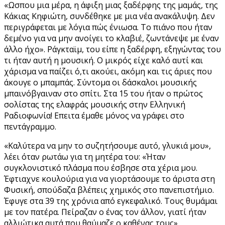
«Ωσπου μια μέρα, η άφιξη μιας ξαδέρφης της μαμάς, της
Κάκιας Κηφιώτη, συνδέθηκε με μια νέα ανακάλυψη. Δεν
περιγράφεται με λόγια πώς ένιωσα. Το πιάνο που ήταν
δεμένο για να μην ανοίγει το κλαβιέ, ζωντάνεψε με έναν
άλλο ήχο». Ράγκταϊμ, του είπε η ξαδέρφη, εξηγώντας του
τι ήταν αυτή η μουσική. Ο μικρός είχε καλό αυτί και
χάρισμα να παίζει ό,τι ακούει, ακόμη και τις άριες που
άκουγε ο μπαμπάς. Σύντομα οι δάσκαλοι μουσικής
μπαινόβγαιναν στο σπίτι. Στα 15 του ήταν ο πρώτος
σολίστας της ελαφράς μουσικής στην Ελληνική
Ραδιοφωνία! Επειτα έμαθε μόνος να γράφει στο
πεντάγραμμο.
«Καλύτερα να μην το συζητήσουμε αυτό, γλυκιά μου»,
λέει όταν ρωτάω για τη μητέρα του: «Ήταν
συγκλονιστικό πλάσμα που έσβησε στα χέρια μου.
Έφτιαχνε κουλούρια για να γιορτάσουμε το άριστα στη
Φυσική, σπούδαζα βλέπεις χημικός στο πανεπιστήμιο.
Έφυγε στα 39 της χρόνια από εγκεφαλικό. Τους θυμάμαι
με τον πατέρα. Πείραζαν ο ένας τον άλλον, γιατί ήταν
αλλιώτικα αυτά που θαύμαζε ο καθένας τους».