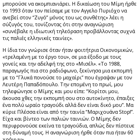
μπορούσε να ακομπιανιάρει. Η δικαίωση του Μίμη ήρθε
το 1993 όταν τον πείσαμε με τον Αγγελο Πυριόχο να
ανεβεί στον “Ζυγό” μόνος του ως συνθέτης» λέει η
σύζυγός του, τονίζοντας ότι στην αναγνώριση
«συνέβαλε η ιδιωτική τηλεόραση προβάλλοντας συχνά
τις παλιές ελληνικές ταινίες».
Η ίδια τον γνώρισε όταν ήταν φοιτήτρια Οικονομικών,
«τρελαμένη με το έργο του», σε μια έξοδο με τους
γονείς και την αδελφή της στο «Μισέλ». «Το 1988,
παραγωγός πια στο ραδιόφωνο, ξεκίνησα μια εκπομπή
με το “Γλυκά πονούσε το μαχαίρι” που έγραψαν με τον
Λευτέρη Παπαδόπουλο. Την επομένη το πρωί, μου
τηλεφώνησε o Μίμης και μου είπε: “Κορίτσι μου,
άκουσα χθες την εκπομπή σου στο αυτοκίνητο, έπαιξες
ένα πολύ ωραίο τραγούδι αλλά δεν είναι δικό μου”. Μα
κύριε Πλέσσα είναι από την ταινία “Μαριχουάνα Stop!”.
Eίχα και βίντεο των παλιών ταινιών. Ο Μίμης δεν
περιφρονούσε εκείνα τα τραγούδια, απλώς δεν πίστευε
στη δύναμή τους. Η αναγνώριση ήρθε όταν πια ήταν 60
χρόνων».