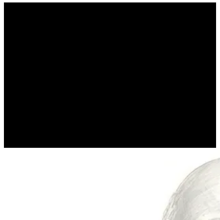
Μίμης Πλέσσας : Θυμάμαι
μόνο όσα κατάφερα. Τις
δυσκολίες από τις οποίες
βγήκα νικητής