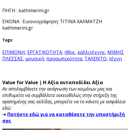
ΠΗΓΗ : kathimerini.gr
EIKONA : Εικονογράφηση: ΤΙΤΙΝΑ ΧΑΛΜΑΤΖΗ
kathimerini.gr
Tags:
ΕΠΙΜΟΝΗ
,
ΕΡΓΑΤΙΚΟΤΗΤΑ
,
ήθος
,
καλλιτέχνης
,
ΜΙΜΗΣ
ΠΛΕΣΣΑΣ
,
μουσική
,
προσωπικότητα
,
ΤΑΛΕΝΤΟ
,
τέχνη
Value for Value | Η Αξία ανταποδίδει Αξία
Αν απολαμβάνετε την ανάγνωση των κειμένων μας και
επιθυμείτε να συμβάλλετε οικειοθελώς στην στήριξη της
αγαπημένης σας σελίδας, μπορείτε να το κάνετε με ασφάλεια
εδώ:
➔
Πατήστε εδώ για να καταθέσετε την υποστήριξή
σας