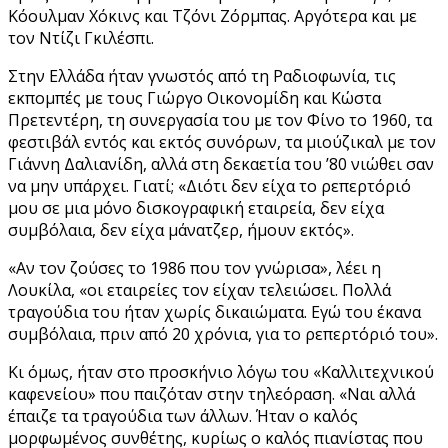
Κόουλμαν Χόκινς και Τζόνι Ζόρμπας. Αργότερα και με
τον Ντίζι Γκιλέσπι.
Στην Ελλάδα ήταν γνωστός από τη Ραδιοφωνία, τις
εκπομπές με τους Γιώργο Οικονομίδη και Κώστα
Πρετεντέρη, τη συνεργασία του με τον Φίνο το 1960, τα
φεστιβάλ εντός και εκτός συνόρων, τα μιούζικαλ με τον
Γιάννη Δαλιανίδη, αλλά στη δεκαετία του ’80 νιώθει σαν
να μην υπάρχει. Γιατί; «Διότι δεν είχα το ρεπερτόριό
μου σε μια μόνο δισκογραφική εταιρεία, δεν είχα
συμβόλαια, δεν είχα μάνατζερ, ήμουν εκτός».
«Αν τον ζούσες το 1986 που τον γνώρισα», λέει η
Λουκίλα, «οι εταιρείες τον είχαν τελειώσει. Πολλά
τραγούδια του ήταν χωρίς δικαιώματα. Εγώ του έκανα
συμβόλαια, πριν από 20 χρόνια, για το ρεπερτόριό του».
Κι όμως, ήταν στο προσκήνιο λόγω του «Καλλιτεχνικού
καφενείου» που παιζόταν στην τηλεόραση. «Ναι αλλά
έπαιζε τα τραγούδια των άλλων. Ήταν ο καλός
μορφωμένος συνθέτης, κυρίως ο καλός πιανίστας που