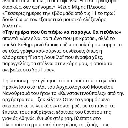
Αναρωτιούνται πώς τα καταφέρνω. Επειδή εργάζομαι
διαρκώς, δεν αφήνομαι», λέει ο Μίμης Πλέσσας.
«Τέσσερις ημέρες την εβδομάδα από τις 11 το πρωί
δουλεύω με τον εξαιρετικό μουσικό Αλέξανδρο
Αυλητή».
«Την ημέρα που θα πάψω να παράγω, θα πεθάνω»
,
απαντά. «Δεν είναι το πιάνο που με κρατάει, αλλά το
μυαλό. Καθημερινά διασκευάζω τα παλιά μου κομμάτια
σε τζαζ, γράφω καινούργια, συνθέσεις όπως η
ολόφρεσκη “Για τη Λουκίλα” που έγραψα χθες,
παραγγελίες, τα στέλνω στην κόρη μου, η οποία τα
ανεβάζει στο YouTube».
Τη μουσική την αγάπησε στο πατρικό του, στην οδό
Ηρακλείου στο πλάι του Αρχαιολογικού Μουσείου.
Νανούρισμά του ήταν το «Κωνσταντινούπολις» από την
ορχήστρα του Τζακ Χίλτον. Οταν το γραμμόφωνο
σκεπάστηκε με λευκά σεντόνια, μαζί με το πιάνο, τα
έπιπλα, τους καθρέφτες, εξαιτίας του θανάτου της
γιαγιάς Αθηνάς, ένιωθε στέρηση. Βλέπετε στο
Πλεσσαίικο η μουσική ήταν μέρος της ζωής τους.