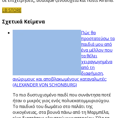
σε επιχειρήσεις, boutique ξενοδοχεία και hosts AirBnB.
LB STORE
Σχετικά Κείμενα
Πώς θα
προστατεύσω τα
παιδιά μου από
ένα μέλλον που
τα θέλει
χειραγωγημένα
από τη
διαφήμιση,
ανώριμους και αποβλακωμένους καταναλωτές;
(ALEXANDER VON SCHONBURG)
Το πιο δυστυχισμένο παιδί που συνάντησα ποτέ
ήταν ο μικρός γιος ενός πολυεκατομμυριούχου.
Το παιδικό του δωμάτιο στο παλάτι της
οικογένειας, στα βουνά πάνω από τη Μαρμπέλα,
είχε διαστάσεις κλειστού γυμναστηρίου. Όλα τα