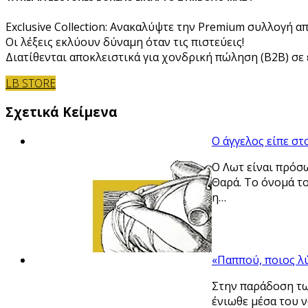
Exclusive Collection: Ανακαλύψτε την Premium συλλογή α
Οι λέξεις εκλύουν δύναμη όταν τις πιστεύεις!
Διατίθενται αποκλειστικά για χονδρική πώληση (B2B) σε ε
LB STORE
Σχετικά Κείμενα
Ο άγγελος είπε στ
Ο Λωτ είναι πρόσω
Θαρά. Το όνομά τ
η…
«Παππού, ποιος λύ
Στην παράδοση τω
ένιωθε μέσα του ν