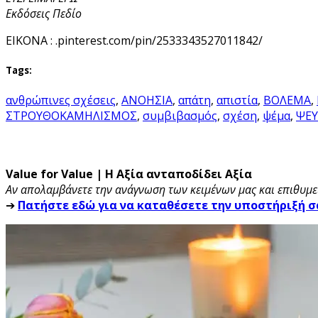
Εκδόσεις Πεδίο
ΕΙΚΟΝΑ : .pinterest.com/pin/2533343527011842/
Tags:
ανθρώπινες σχέσεις
,
ΑΝΟΗΣΙΑ
,
απάτη
,
απιστία
,
ΒΟΛΕΜΑ
,
ΣΤΡΟΥΘΟΚΑΜΗΛΙΣΜΟΣ
,
συμβιβασμός
,
σχέση
,
ψέμα
,
ΨΕ
Value for Value | Η Αξία ανταποδίδει Αξία
Αν απολαμβάνετε την ανάγνωση των κειμένων μας και επιθυμεί
➔
Πατήστε εδώ για να καταθέσετε την υποστήριξή σ