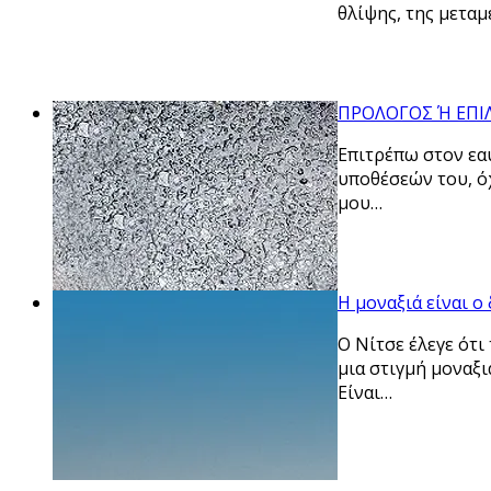
θλίψης, της μεταμ
ΠΡΟΛΟΓΟΣ Ή ΕΠΙΛ
Επιτρέπω στον εαυ
υποθέσεών του, ό
μου…
Η μοναξιά είναι ο
Ο Νίτσε έλεγε ότι
μια στιγμή μοναξιά
Είναι…