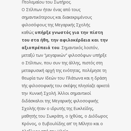
Πτολεμαίου του Σωτήρος.
Ο Στίλπων ήταν ένας από τους
σημαντικότερους και διακεκριμένους
φιλοσόφους της Μεγαρικής Σχολής
καθώς
υπήρξε γνωστός για την πίστη
του στα ήθη, την αφιλοκέρδεια και την
αξιοπρέπειά του
. Σημαντικός λοιπόν,
μεταξύ των ‘’μεγαρικών’’ φιλοσόφων υπήρξε
ο Στίλπων, που συν της άλλης, πιστός στη
μεταφυσική αρχή της ενότητας, πολέμησε τη
θεωρία των Ιδεών του Πλάτωνα και η δράση
τής φιλοσοφικής του σκέψης πλησίαζε αρκετά
την Κυνική Σχολή. Άλλοι σημαντικοί
διδάσκαλοι της Μεγαρικής φιλοσοφικής
Σχολής ήταν ο ιδρυτής της Ευκλείδης,
μαθητής του Σωκράτη, ο Ιχθύας, ο Διόδωρος
Κρόνος, ο Ευβουλίδης απ’ τη Μίλητο και ο