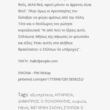
θεός, αλλά θεά, αφού μόνον οι άρρενες είναι
θεοί”. Πλην όμως οι Αρεοπαγίτες τον
διέταξαν να φύγει αμέσως από την πόλη.
Τότε και ο Θεόδωρος τον ρώτησε
κοροϊδευτικά: “Κι από πού το ξέρεις αυτό,
Στίλπωνα; Μήπως της σήκωσες το φουστάνι
και είδες; Ήταν αυτός στα αλήθεια
θρασύτατος• ο Στίλπων δε υπέροχος” .
ΠΗΓΗ : hallofpeople.com
EIKONA : Phil Mckay
pinterest.com/pin/177399672815858252/
Tags:
αξιοπρέπεια
,
ΑΥΤΑΡΚΕΙΑ
,
ΔΗΜΗΤΡΙΟΣ Ο ΠΟΛΙΟΡΚΗΤΗΣ
,
ευφυία
,
Ηθική
,
ΜΕΓΑΡΙΚΗ ΣΧΟΛΗ
,
ΣΤΙΛΠΩΝ Ο