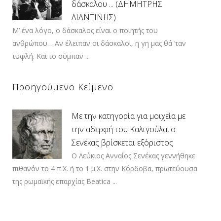
δάσκαλου ... (ΔΗΜΗΤΡΗΣ
ΛΙΑΝΤΙΝΗΣ)
Μ’ ένα λόγο, ο δάσκαλος είναι ο ποιητής του
ανθρώπου… Αν έλειπαν οι δάσκαλοι, η γη μας θά ‘ταν
τυφλή. Και το σύμπαν ...
Προηγούμενο Κείμενο
Με την κατηγορία για μοιχεία με
την αδερφή του Καλιγούλα, ο
Σενέκας βρίσκεται εξόριστος
Ο Λεύκιος Ανναίος Σενέκας γεννήθηκε
πιθανόν το 4 π.Χ. ή το 1 μ.Χ. στην Κόρδοβα, πρωτεύουσα
της ρωμαϊκής επαρχίας Beatica ...