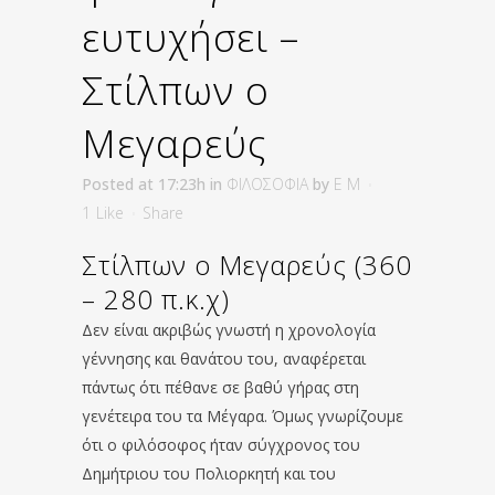
ευτυχήσει –
Στίλπων ο
Μεγαρεύς
Posted at 17:23h
in
ΦΙΛΟΣΟΦΙΑ
by
E M
1
Like
Share
Στίλπων ο Μεγαρεύς (360
– 280 π.κ.χ)
Δεν είναι ακριβώς γνωστή η χρονολογία
γέννησης και θανάτου του, αναφέρεται
πάντως ότι πέθανε σε βαθύ γήρας στη
γενέτειρα του τα Μέγαρα. Όμως γνωρίζουμε
ότι ο φιλόσοφος ήταν σύγχρονος του
Δημήτριου του Πολιορκητή και του