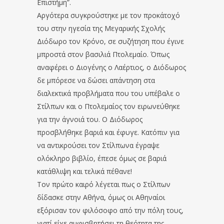
Επιστήμη”.
Αργότερα συγκρούστηκε με τον προκάτοχό
του στην ηγεσία της Μεγαρικής Σχολής
Διόδωρο τον Κρόνο, σε συζήτηση που έγινε
μπροστά στον βασιλιά Πτολεμαίο. Όπως
αναφέρει ο Διογένης ο Λαέρτιος, ο Διόδωρος
δε μπόρεσε να δώσει απάντηση στα
διαλεκτικά προβλήματα που του υπέβαλε ο
Στίλπων και ο Πτολεμαίος τον ειρωνεύθηκε
για την άγνοιά του. Ο Διόδωρος
προσβλήθηκε βαριά και έφυγε. Κατόπιν για
να αντικρούσει τον Στίλπωνα έγραψε
ολόκληρο βιβλίο, έπεσε όμως σε βαριά
κατάθλιψη και τελικά πέθανε!
Τον πρώτο καιρό λέγεται πως ο Στίλπων
δίδασκε στην Αθήνα, όμως οι Αθηναίοι
εξόρισαν τον φιλόσοφο από την πόλη τους,
γιατί είχε αμφισβητήσει τη θεότητα της