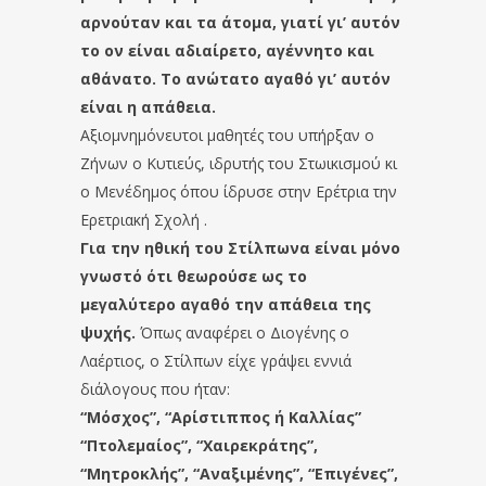
αρνούταν και τα άτομα, γιατί γι’ αυτόν
το ον είναι αδιαίρετο, αγέννητο και
αθάνατο. Το ανώτατο αγαθό γι’ αυτόν
είναι η απάθεια.
Αξιομνημόνευτοι μαθητές του υπήρξαν ο
Ζήνων ο Κυτιεύς, ιδρυτής του Στωικισμού κι
ο Μενέδημος όπου ίδρυσε στην Ερέτρια την
Ερετριακή Σχολή .
Για την ηθική του Στίλπωνα είναι μόνο
γνωστό ότι θεωρούσε ως το
μεγαλύτερο αγαθό την απάθεια της
ψυχής.
Όπως αναφέρει ο Διογένης ο
Λαέρτιος, ο Στίλπων είχε γράψει εννιά
διάλογους που ήταν:
“Μόσχος”, “Αρίστιππος ή Καλλίας”
“Πτολεμαίος”, “Χαιρεκράτης”,
“Μητροκλής”, “Αναξιμένης”, “Επιγένες”,