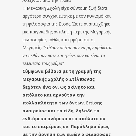
Αλεξίνιος από την Ηλεία.
Η Μεγαρική Σχολή είχε σύντομη ζωή διότι
αργότερα συγχωνεύτηκε με τον κυνισμό και
τη φιλοσοφία της Στοάς. Ώστε αναπτύχθηκε
μια παιγνιώδης αντίληψη περί της Μεγαρικής
φιλοσοφίας καθώς και η φήμη ότι οι
Μεγαρείς:
“κτίζουν σπίτια σαν να μην πρόκειται
να πεθάνουν ποτέ και τρώνε σαν να είναι το
τελευταίο τους γεύμα”.
Σύμφωνα βέβαια με τη γραμμή της
Μεγαρικής Σχολής ο Στίλπωνας
δεχόταν ένα ον, ως ακίνητο και
απόλυτο και αρνούταν την
πολλαπλότητα των όντων. Επίσης
αναιρούσε και τα είδη, δηλαδή το
ενδιάμεσο ανάμεσα στο απόλυτο ον
και το επιμέρους ον. Παράλληλα όμως
με την άρνηση των ειδών ο φιλόσοφος