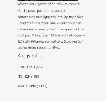
κάνατε και ζήσατε τόσο πολλά χρόνια;
(Εσείς κρατήστε σημειώσεις!)
Κάποτε ἕνας καθηγητὴς τῆς Ἰατρικῆς πῆρε τοὺς
μαθητές του καὶ πῆγαν στὸν «Καύκασο» γιὰ νὰ
μελετήσουν το φαινόμενο δύο ὑπεραιωνόβιων
ἀδελφῶν. Ὁ ἕνας ἦταν 125 ἐτῶν καὶ ὁ ἄλλος ἦταν
127 ἐτῶν. Ρώτησαν τὸν πρῶτο τι ἔκανε στὴ ζωή
του καὶ αὐτὸς τους εἶπε: «Ἐγὼ…
Kατηγορίες
ΕΠΙΣΤΗΜΗ
(437)
ΠΟΙΗΣΗ
(188)
ΦΙΛΟΣΟΦΙΑ
(3.154)