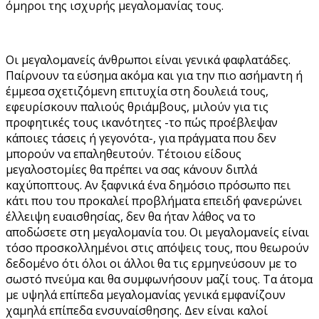
όμηροι της ισχυρής μεγαλομανίας τους.
Οι μεγαλομανείς άνθρωποι είναι γενικά φαφλατάδες.
Παίρνουν τα εύσημα ακόμα και για την πιο ασήμαντη ή
έμμεσα σχετιζόμενη επιτυχία στη δουλειά τους,
εφευρίσκουν παλιούς θριάμβους, μιλούν για τις
προφητικές τους ικανότητες -το πώς προέβλεψαν
κάποιες τάσεις ή γεγονότα-, για πράγματα που δεν
μπορούν να επαληθευτούν. Τέτοιου είδους
μεγαλοστομίες θα πρέπει να σας κάνουν διπλά
καχύποπτους. Αν ξαφνικά ένα δημόσιο πρόσωπο πει
κάτι που του προκαλεί προβλήματα επειδή φανερώνει
έλλειψη ευαισθησίας, δεν θα ήταν λάθος να το
αποδώσετε στη μεγαλομανία του. Οι μεγαλομανείς είναι
τόσο προσκολλημένοι στις απόψεις τους, που θεωρούν
δεδομένο ότι όλοι οι άλλοι θα τις ερμηνεύσουν με το
σωστό πνεύμα και θα συμφωνήσουν μαζί τους. Τα άτομα
με υψηλά επίπεδα μεγαλομανίας γενικά εμφανίζουν
χαμηλά επίπεδα ενσυναίσθησης. Δεν είναι καλοί