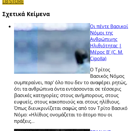
LB STORE
Σχετικά Κείμενα
Οι πέντε Βασικοί
Νόμοι της
Ανθρώπινης
Ηλιθιότητας |
Μέρος Β’ (C. M.
Cipolla)
Ο Τρίτος
Βασικός Νόμος
συμπεραίνει, παρ’ όλο που δεν το αναφέρει ρητώς,
ότι τα ανθρώπινα όντα εντάσσονται σε τέσσερις
βασικές κατηγορίες: στους ανήμπορους, στους
ευφυείς, στους κακοποιούς και στους ηλίθιους.
Όπως διευκρινίζεται σαφώς από τον Τρίτο Βασικό
Νόμο: «Ηλίθιος ονομάζεται το άτομο που οι
πράξεις…