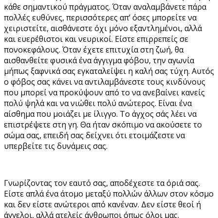
κάθε σημαντικού πράγματος. Όταν αναλαμβάνετε πάρα
πολλές ευθύνες, περισσότερες απ’ όσες μπορείτε να
χειριστείτε, αισθάνεστε όχι μόνο εξαντλημένοι, αλλά
και ευερέθιστοι και νευρικοί. Είστε επιρρεπείς σε
πονοκεφάλους. Όταν έχετε επιτυχία στη ζωή, θα
αισθανθείτε φυσικά ένα άγγιγμα φόβου, την αγωνία
μήπως ξαφνικά σας εγκαταλείψει η καλή σας τύχη. Αυτός
ο φόβος σας κάνει να αντιλαμβάνεστε τους κινδύνους
που μπορεί να προκύψουν από το να ανεβαίνει κανείς
πολύ ψηλά και να νιώθει πολύ ανώτερος. Είναι ένα
αίσθημα που μοιάζει με ίλιγγο. Το άγχος σάς λέει να
επιστρέψετε στη γη. Θα ήταν σκόπιμο να ακούσετε το
σώμα σας, επειδή σας δείχνει ότι ετοιμάζεστε να
υπερβείτε τις δυνάμεις σας.
Γνωρίζοντας τον εαυτό σας, αποδέχεστε τα όριά σας.
Είστε απλά ένα άτομο μεταξύ πολλών άλλων στον κόσμο
και δεν είστε ανώτεροι από κανέναν. Δεν είστε θεοί ή
άγγελοι, αλλά ατελείς άνθρωποι όπως όλοι μας.