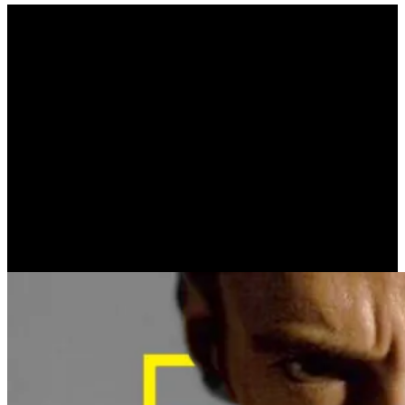
Μπορείτε να μετρήσετε τα
επίπεδα μεγαλομανίας
ενός ατόμου με πολλούς
απλούς τρόπους (ROBERT
GREENE)