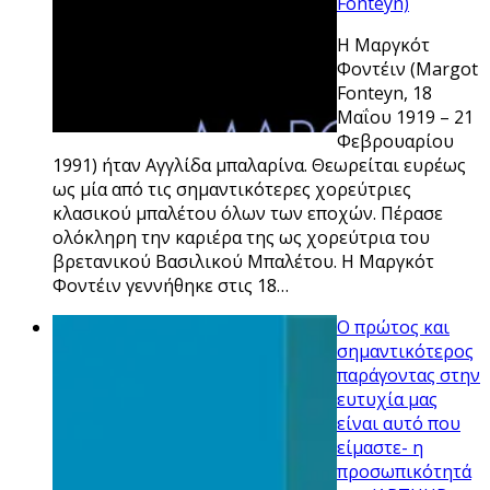
Fonteyn)
Η Μαργκότ
Φοντέιν (Margot
Fonteyn, 18
Μαΐου 1919 – 21
Φεβρουαρίου
1991) ήταν Αγγλίδα μπαλαρίνα. Θεωρείται ευρέως
ως μία από τις σημαντικότερες χορεύτριες
κλασικού μπαλέτου όλων των εποχών. Πέρασε
ολόκληρη την καριέρα της ως χορεύτρια του
βρετανικού Βασιλικού Μπαλέτου. Η Μαργκότ
Φοντέιν γεννήθηκε στις 18…
Ο πρώτος και
σημαντικότερος
παράγοντας στην
ευτυχία μας
είναι αυτό που
είμαστε- η
προσωπικότητά