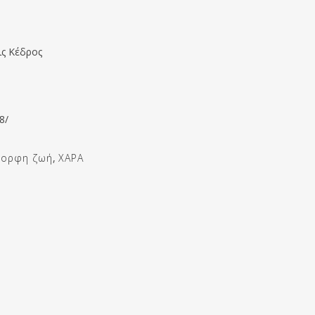
ις Κέδρος
8/
μορφη ζωή
,
ΧΑΡΑ