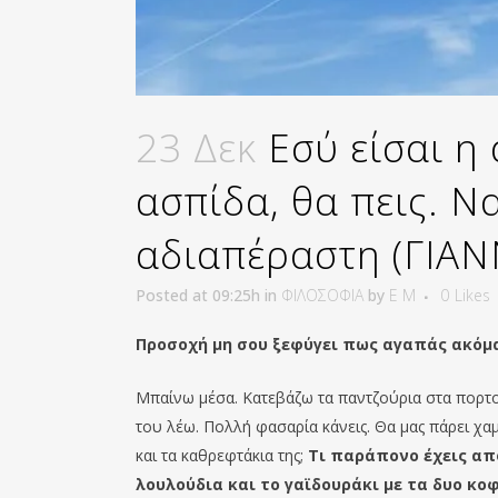
23 Δεκ
Εσύ είσαι η
ασπίδα, θα πεις. Να
αδιαπέραστη (ΓΙΑΝ
Posted at 09:25h
in
ΦΙΛΟΣΟΦΙΑ
by
E M
0
Likes
Προσοχή μη σου ξεφύγει πως αγαπάς ακόμ
Μπαίνω μέσα. Κατεβάζω τα παντζούρια στα πορτοπ
του λέω. Πολλή φασαρία κάνεις. Θα μας πάρει χαμπ
και τα καθρεφτάκια της;
Τι παράπονο έχεις απ
λουλούδια και το γαϊδουράκι με τα δυο κο