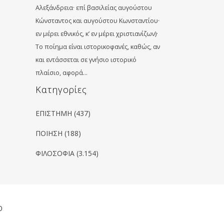
Aλεξάνδρεια· επί βασιλείας αυγούστου
Κώνσταντος και αυγούστου Κωνσταντίου·
εν μέρει εθνικός, κ’ εν μέρει χριστιανίζων)·
Το ποίημα είναι ιστορικοφανές, καθώς, αν
και εντάσσεται σε γνήσιο ιστορικό
πλαίσιο, αφορά…
Kατηγορίες
ΕΠΙΣΤΗΜΗ
(437)
ΠΟΙΗΣΗ
(188)
ΦΙΛΟΣΟΦΙΑ
(3.154)
ο