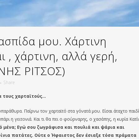
 ασπίδα μου. Χάρτινη
ι , χάρτινη, αλλά γερή,
ΝΗΣ ΡΙΤΣΟΣ)
Share
α τους χαρταϊτούς…
αράθυρα. Παίρνω τον χαρταϊτό στα γόνατά μου. Είσαι άταχτο παιδί
άρι η γειτονιά. Και τι θα πει ο φούρναρης, ο χασάπης, η κυρία Κατί
ό μένα; Εγώ σου ζωγράφισα και πουλιά και ψάρια και
φίνια πατάτες. Ούτε ο Ήφαιστος δεν έσιαξε τόσα πράματα