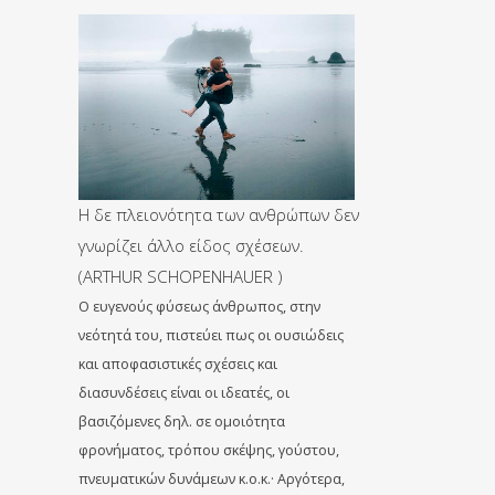
Η δε πλειονότητα των ανθρώπων δεν
γνωρίζει άλλο είδος σχέσεων.
(ARTHUR SCHOPENHAUER )
Ο ευγενούς φύσεως άνθρωπος, στην
νεότητά του, πιστεύει πως οι ουσιώδεις
και αποφασιστικές σχέσεις και
διασυνδέσεις είναι oι ιδεατές, οι
βασιζόμενες δηλ. σε ομοιότητα
φρονήματος, τρόπου σκέψης, γούστου,
πνευματικών δυνάμεων κ.ο.κ.· Αργότερα,