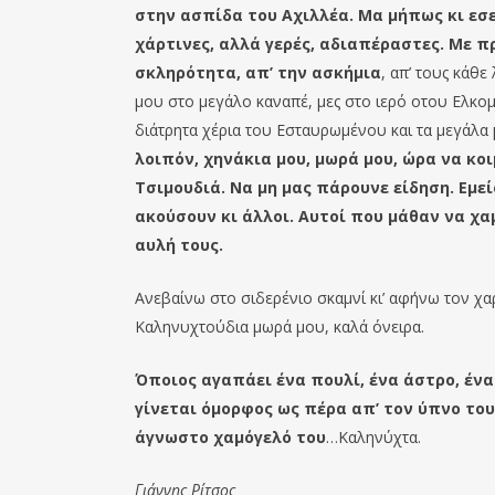
στην ασπίδα του Αχιλλέα. Μα μήπως κι εσεί
χάρτινες, αλλά γερές, αδιαπέραστες. Με π
σκληρότητα, απ’ την ασκήμια
, απ’ τους κάθ
μου στο μεγάλο καναπέ, μες στο ιερό οτου Ελκομέ
διάτρητα χέρια του Εσταυρωμένου και τα μεγάλα
λοιπόν, χηνάκια μου, μωρά μου, ώρα να κο
Τσιμουδιά. Να μη μας πάρουνε είδηση. Εμείς
ακούσουν κι άλλοι. Αυτοί που μάθαν να χα
αυλή τους.
Ανεβαίνω στο σιδερένιο σκαμνί κι’ αφήνω τον χαρ
Καληνυχτούδια μωρά μου, καλά όνειρα.
Όποιος αγαπάει ένα πουλί, ένα άστρο, ένα
γίνεται όμορφος ως πέρα απ’ τον ύπνο του
άγνωστο χαμόγελό του
…Καληνύχτα.
Γιάννης Ρίτσος