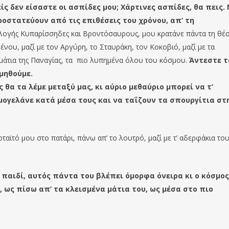
ς δεν είσαστε οι ασπίδες μου; Χάρτινες ασπίδες, θα πεις. 
ροστατεύουν από τις επιθέσεις του χρόνου, απ’ τη
ε λογής Κυπαρίσσηδες και Βροντόσαυρους, μου κρατάνε πάντα τη θέ
νου, μαζί με τον Αργύρη, το Σταυράκη, τον Κοκοβιό, μαζί με τα
 μάτια της Παναγίας, τα πιο λυπημένα όλου του κόσμου.
Άντεστε τ
ιμηθούμε.
 θα τα λέμε μεταξύ μας, κι αύριο μεθαύριο μπορεί να τ’
μογελάνε κατά μέσα τους και να ταΐζουν τα σπουργίτια στ
ταϊτό μου στο πατάρι, πάνω απ’ το λουτρό, μαζί με τ’ αδερφάκια του
 παιδί, αυτός πάντα του βλέπει όμορφα όνειρα κι ο κόσμος
, ως πίσω απ’ τα κλεισμένα μάτια του, ως μέσα στο πιο