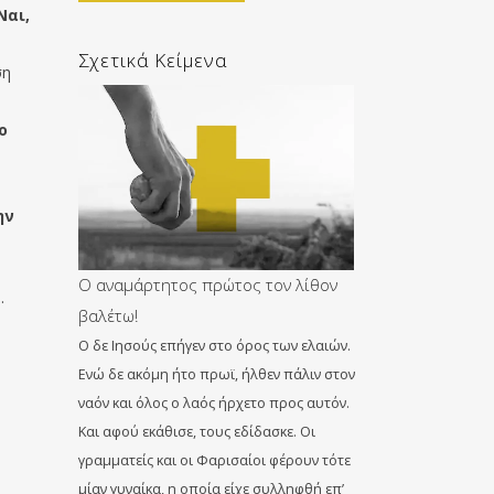
Ναι,
Σχετικά Κείμενα
ση
ο
ην
Ο αναμάρτητος πρώτος τον λίθον
.
βαλέτω!
Ο δε Ιησούς επήγεν στο όρος των ελαιών.
Ενώ δε ακόμη ήτο πρωϊ, ήλθεν πάλιν στον
ναόν και όλος ο λαός ήρχετο προς αυτόν.
Και αφού εκάθισε, τους εδίδασκε. Οι
γραμματείς και οι Φαρισαίοι φέρουν τότε
μίαν γυναίκα, η οποία είχε συλληφθή επ’