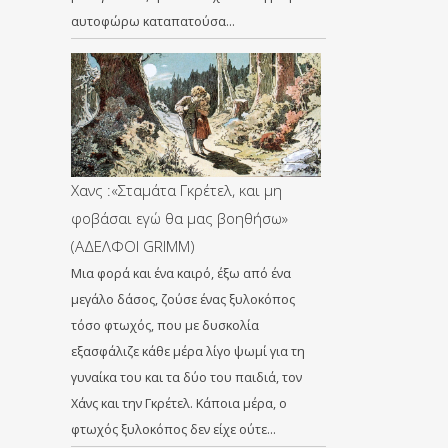
αυτοφώρω καταπατούσα…
Χανς :«Σταμάτα Γκρέτελ, και μη
φοβάσαι εγώ θα μας βοηθήσω»
(ΑΔΕΛΦΟΙ GRIMM)
Μια φορά και ένα καιρό, έξω από ένα
μεγάλο δάσος, ζούσε ένας ξυλοκόπος
τόσο φτωχός, που με δυσκολία
εξασφάλιζε κάθε μέρα λίγο ψωμί για τη
γυναίκα του και τα δύο του παιδιά, τον
Χάνς και την Γκρέτελ. Κάποια μέρα, ο
φτωχός ξυλοκόπος δεν είχε ούτε…