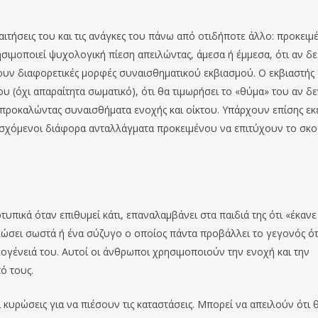
αιτήσεις του και τις ανάγκες του πάνω από οτιδήποτε άλλο: προκειμ
ησιμοποιεί ψυχολογική πίεση απειλώντας, άμεσα ή έμμεσα, ότι αν δε
χουν διαφορετικές μορφές συναισθηματικού εκβιασμού. Ο εκβιαστής
ου (όχι απαραίτητα σωματικό), ότι θα τιμωρήσει το «θύμα» του αν δ
 προκαλώντας συναισθήματα ενοχής και οίκτου. Υπάρχουν επίσης εκ
σχόμενοι διάφορα ανταλλάγματα προκειμένου να επιτύχουν το σκ
τυπικά όταν επιθυμεί κάτι, επαναλαμβάνει στα παιδιά της ότι «έκανε
αλώσει σωστά ή ένα σύζυγο ο οποίος πάντα προβάλλει το γεγονός ότ
ικογένειά του. Αυτοί οι άνθρωποι χρησιμοποιούν την ενοχή και την
ό τους.
ι κυρώσεις για να πιέσουν τις καταστάσεις. Μπορεί να απειλούν ότι 