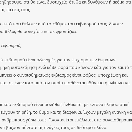
θήσουμε, ότι θα είναι δυστυχείς, ότι θα κινδυνέψουν ή ακόμα ότι
ς πιέσεις τους.
 αυτό που θέλουν από το «θύμα» του εκβιασμού τους, δίνουν
ου θέλω, θα συνεχίσω να σε φροντίζω».
 εκβιασμού;
ύ εκβιασμού είναι οδυνηρές για τον ψυχισμό των θυμάτων.
αμηλή αυτοεκτίμηση ενώ κάθε φορά που κάνουν κάτι για τον εαυτό 
μπνέει ο συναισθηματικός εκβιασμός είναι φόβος, υποχρέωση και
κεται σε έναν ιστό από τον οποίο αισθάνεται αδύναμο ή ανίκανο να
ικού εκβιασμού είναι συνήθως άνθρωποι με έντονα αλτρουιστικά
ύγουν τη ρήξη, το θυμό και τη διαφωνία. Έχουν μεγάλη ανάγκη να
 ανθρώπους γύρω τους. Γίνονται έτσι ευάλωτοι στις συναισθηματικ
να βάζουν πάντοτε τις ανάγκες τους σε δεύτερο πλάνο.