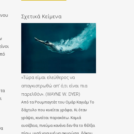
ένου
Σχετικά Κείμενα
εν
είνοι
οπό
«Τώρα είμαι ελεύθερος να
απαγκιστρωθώ απ’ ό,τι είναι πια
 τα
παρελθόν». (WAYNE W. DYER)
ι
Από τα Ρουμπαγτάτ του Ομάρ Καγιάμ Το
δάχτυλο που κινείται γράφει. Κι όταν
γράψει, κινείται παρακάτω. Καμιά
ευσέβεια, πνεύμα κανένα δεν θα το θέλξει
θα
πίσω, μισή γραμμή να ακυρώσει, δάκρυ