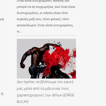
Όταν είσαι ευτυχισμένος, κανένας δεν
μπορεί να σε συγχωρήσει, ενώ όταν είσαι
δυστυχισμένος, οι πάντες είναι τόσο
 να
ευγενείς μαζί σου, τόσο φιλικοί, τόσο
γενναιόδωροι. Όταν είσαι ευτυχισμένος,
οι…
Δεν πρέπει να βλέπουμε τον εαυτό
μας μέσα από τα μάτια και τους
 η
χαρακτηρισμούς των άλλων (JORGE
BUCAY)