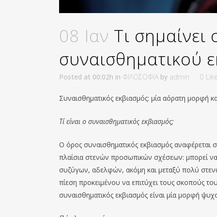
08 Ιαν
Τι σημαίνει 
συναισθηματικού 
Posted at 00:02h
in
ΦΙΛΟΣΟΦΙΑ
by
admin
0
Lik
Συναισθηματικός εκβιασμός: μία αόρατη μορφή κ
Τί είναι ο συναισθηματικός εκβιασμός;
Ο όρος συναισθηματικός εκβιασμός αναφέρεται 
πλαίσια στενών προσωπικών σχέσεων: μπορεί να ε
συζύγων, αδελφών, ακόμη και μεταξύ πολύ στενών
πίεση προκειμένου να επιτύχει τους σκοπούς τ
συναισθηματικός εκβιασμός είναι μία μορφή ψυχ