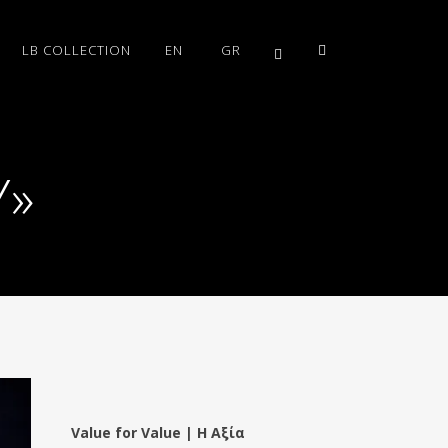
LB COLLECTION
EN
GR
Ύ»
Value for Value | Η Αξία