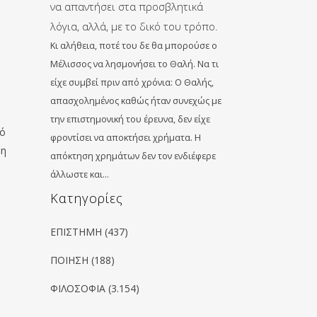
να απαντήσει στα προσβλητικά
λόγια, αλλά, με το δικό του τρόπο.
Κι αλήθεια, ποτέ του δε θα μπορούσε ο
Μέλισσος να λησμονήσει το Θαλή. Να τι
είχε συμβεί πριν από χρόνια: Ο Θαλής,
απασχολημένος καθώς ήταν συνεχώς με
την επιστημονική του έρευνα, δεν είχε
τό
φροντίσει να αποκτήσει χρήματα. Η
 η
απόκτηση χρημάτων δεν τον ενδιέφερε
άλλωστε και…
Kατηγορίες
ΕΠΙΣΤΗΜΗ
(437)
ΠΟΙΗΣΗ
(188)
ΦΙΛΟΣΟΦΙΑ
(3.154)
ο