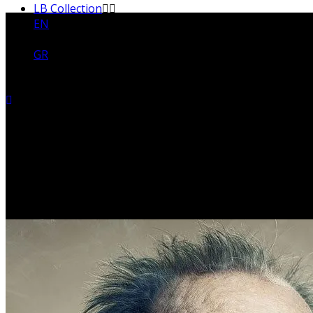
LB Collection
EN
GR
Τους περισσότερους “επιτ