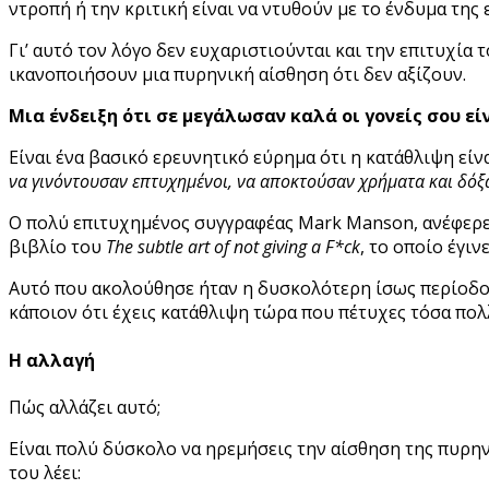
ντροπή ή την κριτική είναι να ντυθούν με το ένδυμα της 
Γι’ αυτό τον λόγο δεν ευχαριστιούνται και την επιτυχία τ
ικανοποιήσουν μια πυρηνική αίσθηση ότι δεν αξίζουν.
Μια ένδειξη ότι σε μεγάλωσαν καλά οι γονείς σου είν
Είναι ένα βασικό ερευνητικό εύρημα ότι η κατάθλιψη εί
να γινόντουσαν επτυχημένοι, να αποκτούσαν χρήματα και δόξα,
Ο πολύ επιτυχημένος συγγραφέας Μark Manson, ανέφερε σ
βιβλίο του
The subtle art of not giving a F*ck
, το οποίο έγιν
Αυτό που ακολούθησε ήταν η δυσκολότερη ίσως περίοδος τ
κάποιον ότι έχεις κατάθλιψη τώρα που πέτυχες τόσα πολλά
Η αλλαγή
Πώς αλλάζει αυτό;
Είναι πολύ δύσκολο να ηρεμήσεις την αίσθηση της πυρην
του λέει: