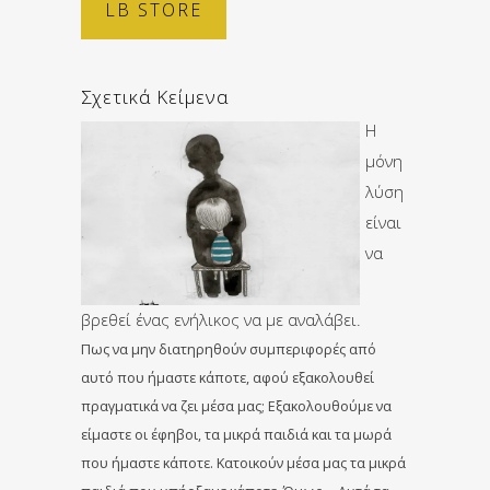
LB STORE
Σχετικά Κείμενα
Η
μόνη
λύση
είναι
να
βρεθεί ένας ενήλικος να με αναλάβει.
Πως να μην διατηρηθούν συμπεριφορές από
αυτό που ήμαστε κάποτε, αφού εξακολουθεί
πραγματικά να ζει μέσα μας; Εξακολουθούμε να
είμαστε οι έφηβοι, τα μικρά παιδιά και τα μωρά
που ήμαστε κάποτε. Κατοικούν μέσα μας τα μικρά